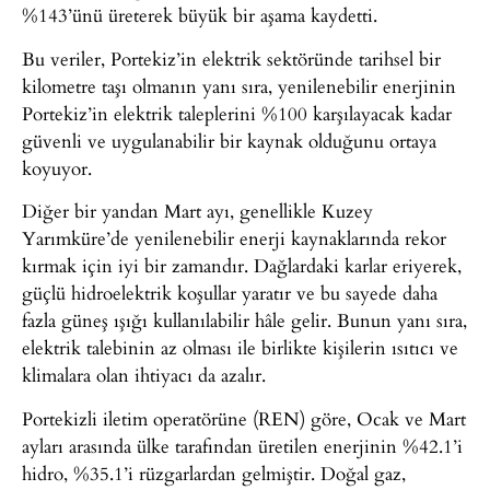
%143’ünü üreterek büyük bir aşama kaydetti.
Bu veriler, Portekiz’in elektrik sektöründe tarihsel bir
kilometre taşı olmanın yanı sıra, yenilenebilir enerjinin
Portekiz’in elektrik taleplerini %100 karşılayacak kadar
güvenli ve uygulanabilir bir kaynak olduğunu ortaya
koyuyor.
Diğer bir yandan Mart ayı, genellikle Kuzey
Yarımküre’de yenilenebilir enerji kaynaklarında rekor
kırmak için iyi bir zamandır. Dağlardaki karlar eriyerek,
güçlü hidroelektrik koşullar yaratır ve bu sayede daha
fazla güneş ışığı kullanılabilir hâle gelir. Bunun yanı sıra,
elektrik talebinin az olması ile birlikte kişilerin ısıtıcı ve
klimalara olan ihtiyacı da azalır.
Portekizli iletim operatörüne (REN) göre, Ocak ve Mart
ayları arasında ülke tarafından üretilen enerjinin %42.1’i
hidro, %35.1’i rüzgarlardan gelmiştir. Doğal gaz,