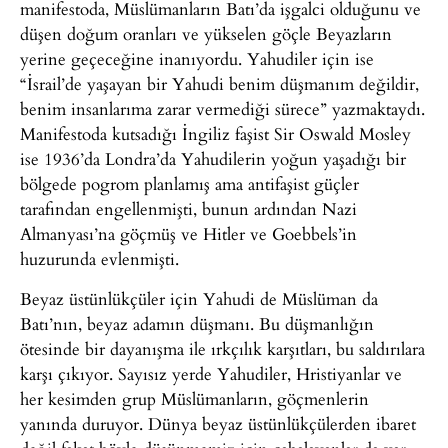
manifestoda, Müslümanların Batı’da işgalci olduğunu ve
düşen doğum oranları ve yükselen göçle Beyazların
yerine geçeceğine inanıyordu. Yahudiler için ise
“İsrail’de yaşayan bir Yahudi benim düşmanım değildir,
benim insanlarıma zarar vermediği sürece” yazmaktaydı.
Manifestoda kutsadığı İngiliz faşist Sir Oswald Mosley
ise 1936’da Londra’da Yahudilerin yoğun yaşadığı bir
bölgede pogrom planlamış ama antifaşist güçler
tarafından engellenmişti, bunun ardından Nazi
Almanyası’na göçmüş ve Hitler ve Goebbels’in
huzurunda evlenmişti.
Beyaz üstünlükçüler için Yahudi de Müslüman da
Batı’nın, beyaz adamın düşmanı. Bu düşmanlığın
ötesinde bir dayanışma ile ırkçılık karşıtları, bu saldırılara
karşı çıkıyor. Sayısız yerde Yahudiler, Hristiyanlar ve
her kesimden grup Müslümanların, göçmenlerin
yanında duruyor. Dünya beyaz üstünlükçülerden ibaret