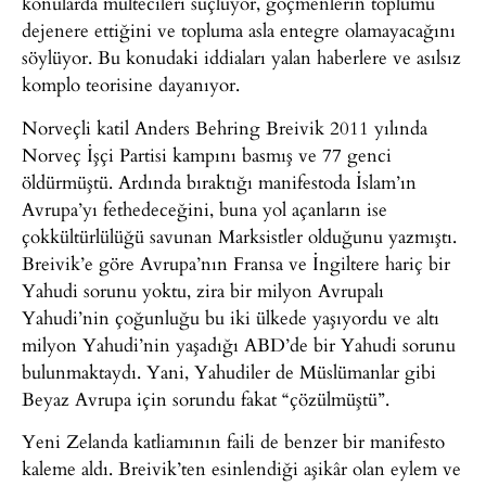
konularda mültecileri suçluyor, göçmenlerin toplumu
dejenere ettiğini ve topluma asla entegre olamayacağını
söylüyor. Bu konudaki iddiaları yalan haberlere ve asılsız
komplo teorisine dayanıyor.
Norveçli katil Anders Behring Breivik 2011 yılında
Norveç İşçi Partisi kampını basmış ve 77 genci
öldürmüştü. Ardında bıraktığı manifestoda İslam’ın
Avrupa’yı fethedeceğini, buna yol açanların ise
çokkültürlülüğü savunan Marksistler olduğunu yazmıştı.
Breivik’e göre Avrupa’nın Fransa ve İngiltere hariç bir
Yahudi sorunu yoktu, zira bir milyon Avrupalı
Yahudi’nin çoğunluğu bu iki ülkede yaşıyordu ve altı
milyon Yahudi’nin yaşadığı ABD’de bir Yahudi sorunu
bulunmaktaydı. Yani, Yahudiler de Müslümanlar gibi
Beyaz Avrupa için sorundu fakat “çözülmüştü”.
Yeni Zelanda katliamının faili de benzer bir manifesto
kaleme aldı. Breivik’ten esinlendiği aşikâr olan eylem ve