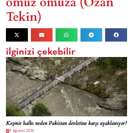
omuz omuza (Ozan
Tekin)
ilginizi çekebilir
Keşmir halkı neden Pakistan devletine karşı ayaklanıyor?
9 Ağustos 2026