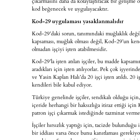
çıkarmasını daha da kolaylaştıracak bir gelişme ol
kod beğenecek ve uygulayacaktır.
Kod-29 uygulaması yasaklanmalıdır
Kod-29’daki sorun, tanımındaki muğlaklık değil,
kapsaması, muğlak olması değil, Kod-29’un kend
olmadan işçiyi işten atabilmesidir.
Kod-29’la işten atılan işçiler, bu madde kapsamınd
aradıkları için işten atılıyorlar. Pek çok işye
ve Yasin Kaplan Halı’da 20 işçi işten atıldı. 20 i
kendileri bile kabul ediyor.
Türkiye genelinde işçiler, sendikalı olduğu için,
içeride herhangi bir haksızlığa itiraz ettiği içi
patron işçi çıkarmak istediğinde tazminat vermem
İşçiler hırsızlık yaptığı için, tacizde bulunduğu
bir iddiası varsa önce bunu kanıtlaması gerekiy