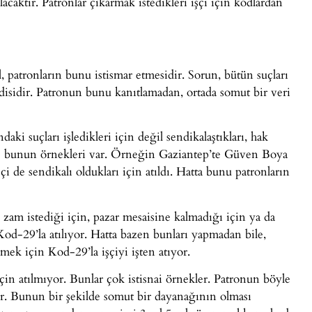
acaktır. Patronlar çıkarmak istedikleri işçi için kodlardan
 patronların bunu istismar etmesidir. Sorun, bütün suçları
isidir. Patronun bunu kanıtlamadan, ortada somut bir veri
aki suçları işledikleri için değil sendikalaştıkları, hak
rinde bunun örnekleri var. Örneğin Gaziantep’te Güven Boya
şçi de sendikalı oldukları için atıldı. Hatta bunu patronların
 zam istediği için, pazar mesaisine kalmadığı için ya da
n Kod-29’la atılıyor. Hatta bazen bunları yapmadan bile,
ek için Kod-29’la işçiyi işten atıyor.
 için atılmıyor. Bunlar çok istisnai örnekler. Patronun böyle
or. Bunun bir şekilde somut bir dayanağının olması