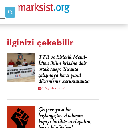
ilginizi çekebilir
TTB ve Birleşik Metal-
İş'ten iklim krizine dair
ortak talep: 'Sıcakta
çalışmaya karşı yasal
düzenleme zorunluluktur'
6 Ağustos 2026
Çerçeve yasa bir
başlangıçtır: Aralanan
kapıyı birlikte zorlayalım,