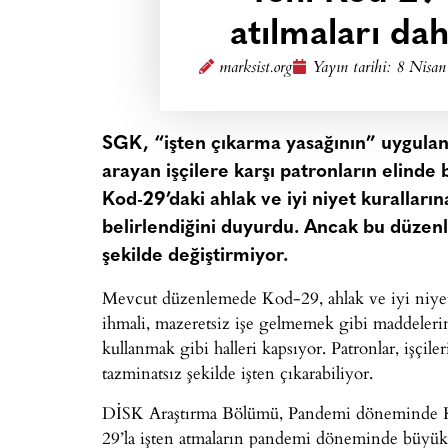
atılmaları dah
marksist.org
Yayın tarihi:
8 Nisan
SGK, “işten çıkarma yasağının” uygula
arayan işçilere karşı patronların elinde
Kod-29’daki ahlak ve iyi niyet kuralları
belirlendiğini duyurdu. Ancak bu düzenl
şekilde değiştirmiyor.
Mevcut düzenlemede Kod-29, ahlak ve iyi niyet 
ihmali, mazeretsiz işe gelmemek gibi maddelerin 
kullanmak gibi halleri kapsıyor. Patronlar, işçi
tazminatsız şekilde işten çıkarabiliyor.
DİSK Araştırma Bölümü, Pandemi döneminde Ko
29’la işten atmaların pandemi döneminde büyük o