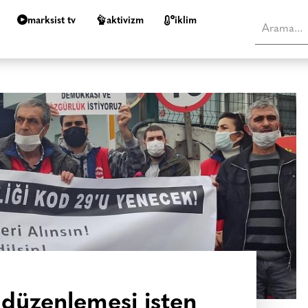
marksist tv
aktivizm
i̇klim
 düzenlemesi işten