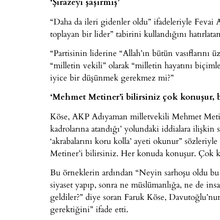
‘Şirazeyi şaşırmış’
“Daha da ileri gidenler oldu” ifadeleriyle Fevai 
toplayan bir lider” tabirini kullandığını hatırlat
“Partisinin liderine “Allah’ın bütün vasıflarını ü
“milletin vekili” olarak “milletin hayatını biç
iyice bir düşünmek gerekmez mi?”
‘Mehmet Metiner’i bilirsiniz çok konuşur, 
Köse, AKP Adıyaman milletvekili Mehmet Metiner
kadrolarına atandığı’ yolundaki iddialara ilişki
‘akrabalarını koru kolla’ ayeti okunur” sözleriyle
Metiner’i bilirsiniz. Her konuda konuşur. Çok k
Bu örneklerin ardından “Neyin sarhoşu oldu bu 
siyaset yapıp, sonra ne müslümanlığa, ne de ins
geldiler?” diye soran Faruk Köse, Davutoğlu’nun
gerektiğini” ifade etti.