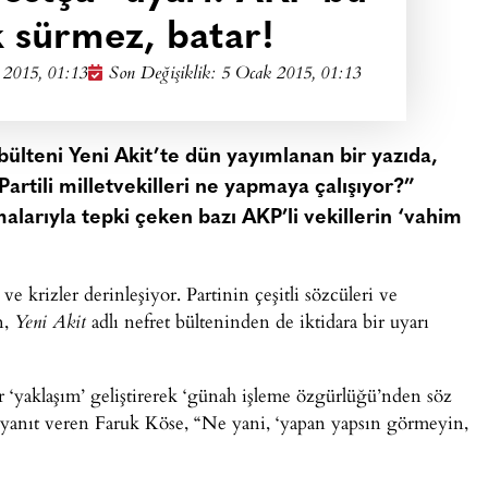
k sürmez, batar!
 2015, 01:13
Son Değişiklik: 5 Ocak 2015, 01:13
bülteni Yeni Akit’te dün yayımlanan bir yazıda,
artili milletvekilleri ne yapmaya çalışıyor?”
alarıyla tepki çeken bazı AKP’li vekillerin ‘vahim
ve krizler derinleşiyor. Partinin çeşitli sözcüleri ve
n,
adlı nefret bülteninden de iktidara bir uyarı
Yeni Akit
bir ‘yaklaşım’ geliştirerek ‘günah işleme özgürlüğü’nden söz
 yanıt veren Faruk Köse, “Ne yani, ‘yapan yapsın görmeyin,