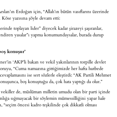
Arslan’ın Erdoğan için, “Allah’ın bütün vasıflarını üzerinde
an Köse yazısına şöyle devam etti:
zerinde toplayan lider” diyecek kadar şirazeyi şaşıranlar,
imlendiren yasalar”ı yapma konumundaysalar, burada durup
boş konuşur’
’in ‘AKP’li bakan ve vekil yakınlarının torpille devlet
n soruyu, “Cuma namazına gittiğimizde her hafta hutbede
 cevaplamasını ise sert sözlerle eleştirdi: “AK Partili Mehmet
onuşunca, boş konuştuğu da, çok hata yaptığı da olur.”
vekiller de, müslüman milletin umudu olan bir parti içinde
anlığa sığmayacak bir söylemin mümessilliğini yapar hale
, “seçim öncesi kadro teşkilinde çok dikkatli olması