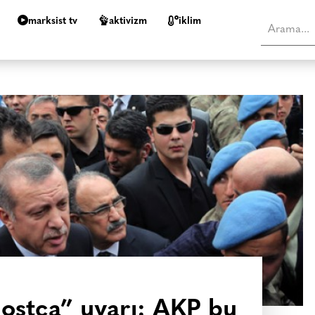
marksist tv
aktivizm
i̇klim
dostça” uyarı: AKP bu