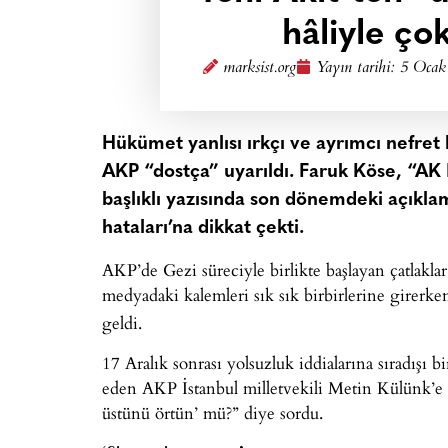
hâliyle ço
marksist.org
Yayın tarihi:
5 Ocak
Hükümet yanlısı ırkçı ve ayrımcı nefret 
AKP “dostça” uyarıldı. Faruk Köse, “AK P
başlıklı yazısında son dönemdeki açıklam
hataları’na dikkat çekti.
AKP’de Gezi süreciyle birlikte başlayan çatlaklar 
medyadaki kalemleri sık sık birbirlerine girerke
geldi.
17 Aralık sonrası yolsuzluk iddialarına sıradışı 
eden AKP İstanbul milletvekili Metin Külünk’e
üstünü örtün’ mü?” diye sordu.