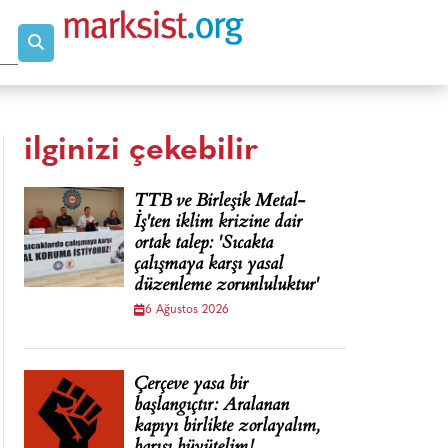
ilginizi çekebilir
TTB ve Birleşik Metal-
İş'ten iklim krizine dair
ortak talep: 'Sıcakta
çalışmaya karşı yasal
düzenleme zorunluluktur'
6 Ağustos 2026
Çerçeve yasa bir
başlangıçtır: Aralanan
kapıyı birlikte zorlayalım,