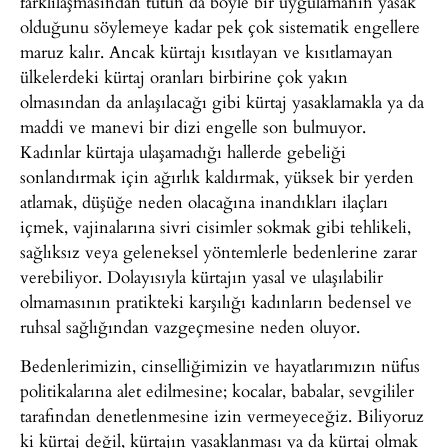
farklılaşmasından tutun da böyle bir uygulamanın yasak
olduğunu söylemeye kadar pek çok sistematik engellere
maruz kalır. Ancak kürtajı kısıtlayan ve kısıtlamayan
ülkelerdeki kürtaj oranları birbirine çok yakın
olmasından da anlaşılacağı gibi kürtaj yasaklamakla ya da
maddi ve manevi bir dizi engelle son bulmuyor.
Kadınlar kürtaja ulaşamadığı hallerde gebeliği
sonlandırmak için ağırlık kaldırmak, yüksek bir yerden
atlamak, düşüğe neden olacağına inandıkları ilaçları
içmek, vajinalarına sivri cisimler sokmak gibi tehlikeli,
sağlıksız veya geleneksel yöntemlerle bedenlerine zarar
verebiliyor. Dolayısıyla kürtajın yasal ve ulaşılabilir
olmamasının pratikteki karşılığı kadınların bedensel ve
ruhsal sağlığından vazgeçmesine neden oluyor.
Bedenlerimizin, cinselliğimizin ve hayatlarımızın nüfus
politikalarına alet edilmesine; kocalar, babalar, sevgililer
tarafından denetlenmesine izin vermeyeceğiz. Biliyoruz
ki kürtaj değil, kürtajın yasaklanması ya da kürtaj olmak