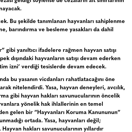
zası geldiği söylense de cezaların alt sınırlarının
tmayacak.
ecek. Bu şekilde tanımlanan hayvanları sahiplenme
e, barındırma ve besleme yasakları da dahil
” gibi yanıltıcı ifadelere rağmen hayvan satışı
ek dışındaki hayvanların satışı devam ederken
etim izni’ verdiği tesislerde devam edecek.
nda bu yasanın vicdanları rahatlatacağını öne
arak nitelendirdi. Yasa, hayvan deneyleri, avcılık,
tırma gibi hayvan hakları savunucularının öncelik
vanlara yönelik hak ihlallerinin en temel
zden gelen bir “Hayvanları Koruma Kanununun”
lunmadığı ortada. Yasa, hayvanları değil;
 Hayvan hakları savunucularının yıllardır