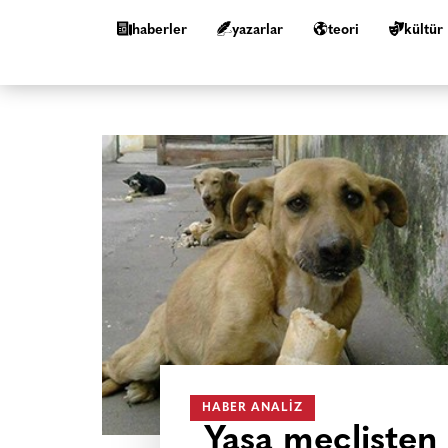
haberler
yazarlar
teori
kültür
HABER ANALIZ
Yasa meclisten 