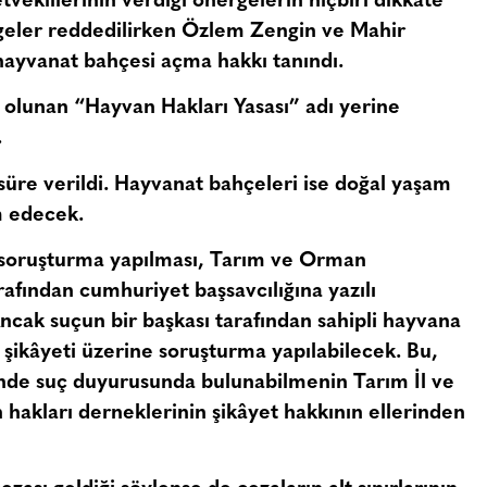
etvekillerinin verdiği önergelerin hiçbiri dikkate
geler reddedilirken Özlem Zengin ve Mahir
e hayvanat bahçesi açma hakkı tanındı.
olunan “Hayvan Hakları Yasası” adı yerine
.
l süre verildi. Hayvanat bahçeleri ise doğal yaşam
m edecek.
, soruşturma yapılması, Tarım ve Orman
rafından cumhuriyet başsavcılığına yazılı
cak suçun bir başkası tarafından sahipli hayvana
 şikâyeti üzerine soruşturma yapılabilecek. Bu,
rinde suç duyurusunda bulunabilmenin Tarım İl ve
hakları derneklerinin şikâyet hakkının ellerinden