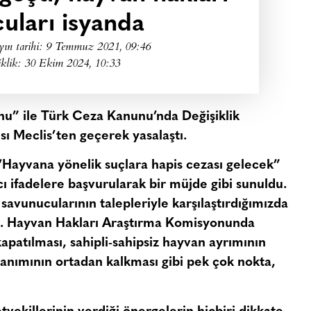
uları isyanda
yın tarihi:
9 Temmuz 2021, 09:46
iklik: 30 Ekim 2024, 10:33
” ile Türk Ceza Kanunu’nda Değişiklik
sı Meclis’ten geçerek yasalaştı.
“Hayvana yönelik suçlara hapis cezası gelecek”
tıcı ifadelere başvurularak bir müjde gibi sunuldu.
avunucularının talepleriyle karşılaştırdığımızda
k. Hayvan Hakları Araştırma Komisyonunda
patılması, sahipli-sahipsiz hayvan ayrımının
’ tanımının ortadan kalkması gibi pek çok nokta,