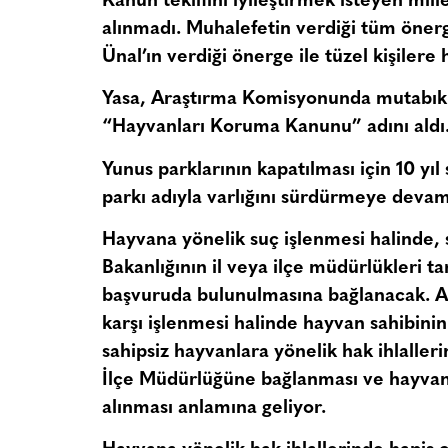
Kanun teklifini iyileştirmek isteyen mill
alınmadı. Muhalefetin verdiği tüm öner
Ünal’ın verdiği önerge ile tüzel kişiler
Yasa, Araştırma Komisyonunda mutabık 
“Hayvanları Koruma Kanunu” adını aldı
Yunus parklarının kapatılması için 10 yı
parkı adıyla varlığını sürdürmeye deva
Hayvana yönelik suç işlenmesi halinde
Bakanlığının il veya ilçe müdürlükleri ta
başvuruda bulunulmasına bağlanacak. An
karşı işlenmesi halinde hayvan sahibinin
sahipsiz hayvanlara yönelik hak ihlalle
İlçe Müdürlüğüne bağlanması ve hayvan 
alınması anlamına geliyor.