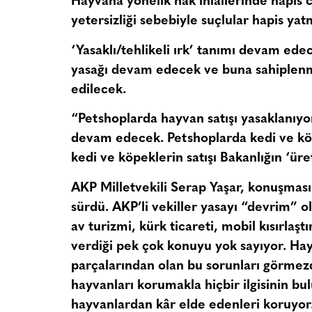
Hayvana yönelik hak ihlallerinde hapis ce
yetersizliği sebebiyle suçlular hapis ya
‘Yasaklı/tehlikeli ırk’ tanımı devam ed
yasağı devam edecek ve buna sahiplenm
edilecek.
“Petshoplarda hayvan satışı yasaklanıyor
devam edecek. Petshoplarda kedi ve köp
kedi ve köpeklerin satışı Bakanlığın ‘ür
AKP Milletvekili Serap Yaşar, konuşması
sürdü. AKP’li vekiller yasayı “devrim” ol
av turizmi, kürk ticareti, mobil kısırlaş
verdiği pek çok konuyu yok sayıyor. Hay
parçalarından olan bu sorunları görme
hayvanları korumakla hiçbir ilgisinin bu
hayvanlardan kâr elde edenleri koruyor.