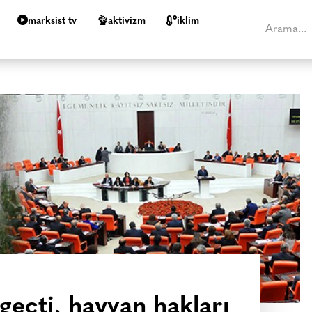
marksist tv
aktivizm
i̇klim
geçti, hayvan hakları