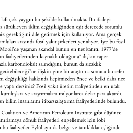
 lafı çok yaygın bir şekilde kullanılmakta. Bu ifadeyi
şa sürükleyen iklim değişikliğinden eşit derecede sorumlu
z gerektiğini dile getirmek için kullanıyor. Ama gerçek
uları arasında fosil yakıt şirketleri yer alıyor. İşte bu fosil
nMobil’de yaşanan skandal bunun en net kanıtı. 1977’de
n faaliyetlerinden kaynaklı olduğuna” ilişkin rapor
azla karbondioksit salındığını, bunun da sıcaklık
getirebileceği”ne ilişkin yine bir araştırma sonucu bu sefer
iklim değişikliği hakkında hepimizden önce ve belki daha net
yaptı dersiniz? Fosil yakıt üretim faaliyetinden en ufak
uruluşlara ve araştırmalara milyonlarca dolar para aktardı.
 bilim insanlarını itibarsızlaştırma faaliyetlerinde bulundu.
e Coalition ve American Petroleum Institute gibi düşünce
 sınırlamaya dönük faaliyetleri engellemek için lobi
ı bu faaliyetler Eylül ayında belge ve tanıklıklar eşliğinde