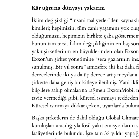
Kâr uğruna dünyayı yakarım
İklim değişikliği “insani faaliyetler”den kaynaklı
kimileri; hepimizin, tüm canlı yaşamını yok olu
olduğumuzu, hepimizin birlikte çaba göstermemi
bunun tam tersi. İklim değişikliğinin en baş soruml
yakıt şirketlerinin en büyüklerinden olan Exxo
Exxon’un şirket yönetimine “sera gazlarının insa
sunulmuş. Bir yıl sonra “atmosfere iki kat daha f
derecelerinde iki ya da üç derece artış meydana 
şirkette daha geniş bir kitleye iletilmiş. Yani 
bilgilere sahip olmalarına rağmen ExxonMobil ne 
taviz vermediği gibi, küresel ısınmayı reddeden k
Küresel ısınmaya dikkat çeken, uyarılarda bulunan
Başka şirketlerin de dahil olduğu Global Climat
kuruluşları aracılığıyla fosil yakıt emisyonlarını
faaliyetlerinde bulundu. İşte tam 38 yıldır yaptığ