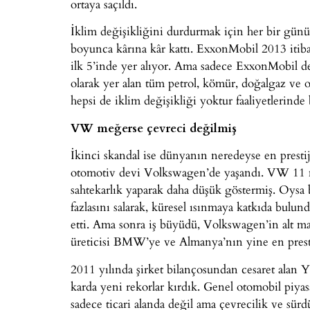
ortaya saçıldı.
İklim değişikliğini durdurmak için her bir gün
boyunca kârına kâr kattı. ExxonMobil 2013 itiba
ilk 5’inde yer alıyor. Ama sadece ExxonMobil deği
olarak yer alan tüm petrol, kömür, doğalgaz ve o
hepsi de iklim değişikliği yoktur faaliyetlerinde
VW meğerse çevreci değilmiş
İkinci skandal ise dünyanın neredeyse en presti
otomotiv devi Volkswagen’de yaşandı. VW 11 m
sahtekarlık yaparak daha düşük göstermiş. Oysa b
fazlasını salarak, küresel ısınmaya katkıda bulun
etti. Ama sonra iş büyüdü, Volkswagen’in alt m
üreticisi BMW’ye ve Almanya’nın yine en prestij
2011 yılında şirket bilançosundan cesaret alan
karda yeni rekorlar kırdık. Genel otomobil piya
sadece ticari alanda değil ama çevrecilik ve sürd