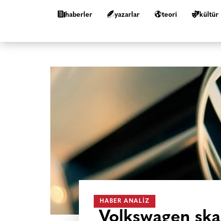
haberler
yazarlar
teori
kültür
HABER ANALIZ
Volkswagen skan