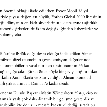
ün önemli olduğu ifade edilirken ExxonMobil 38 yıl
riyle piyasa değeri en büyük, Forbes Global 2000 listesinin
l dünyanın en kârlı şirketlerinin ilk sıralarında ağırlıklı
tomotiv şirketleri de iklim değişikliğinden haberdarlar ve
 bulunuyorlar.
jli üstüne üstlük doğa dostu olduğu iddia edilen Alman
ilyon dizel otomobilin çevre emisyon değerlerinde
u otomobillerin yasal nitrojen oksit oranının 35 kat
duğu açığa çıktı. Şirket önce böyle bir şey yaptığını inkar
arkaları Audi, Skoda ve Seat ve diğer Alman otomobil
li şirketlerinden Daimler’e kadar uzadı.
 Yönetim Kurulu Başkanı Matin Winterkorn “Satış, ciro ve
sasına kıyasla çok daha dinamik bir gelişme gösterdik ve
ürülebilirlikte de uzun mesafe kat ettik” dediği sırada bu