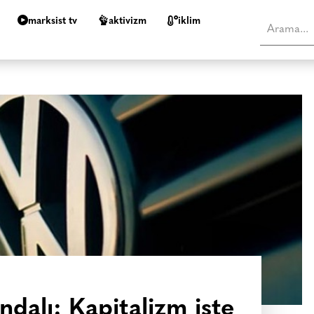
marksist tv
aktivizm
i̇klim
dalı: Kapitalizm işte