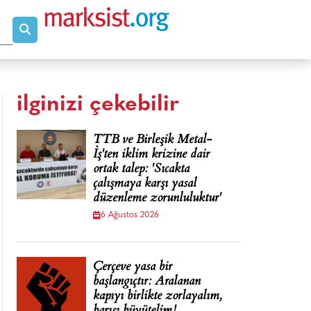
ilginizi çekebilir
TTB ve Birleşik Metal-
İş'ten iklim krizine dair
ortak talep: 'Sıcakta
çalışmaya karşı yasal
düzenleme zorunluluktur'
6 Ağustos 2026
Çerçeve yasa bir
başlangıçtır: Aralanan
kapıyı birlikte zorlayalım,