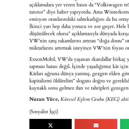
açıklamalara yer veren basın da “Volkswagen trö
tanınır” diye haber yapıyordu. Ama Winterkorn
emisyon oranlarındaki sahtekarlığını da bu orta
İkinci yarı hep daha yorucu ve zor geçer. Hele
düşünülecek olursa” açıklamasıyla dünyada kızış
VW’nin satış rakamlarını artıran “doğa dostu” o
miktarlarını artırmak isteyince VW’nin foyası or
ExxonMobil, VW’da yaşanan skandallar birkaç y
sapması hatası değil. İçinde yaşadığımız kâr içi
Kârları uğruna dünya yanmış, gezgen elden gitm
kapitalizmi öldürelim” sloganı doğru ve gereklid
kaynaklı sonu gelmez tlan ve tahripleri gezege
Nuran Yüce,
Küresel Eylem Grubu (KEG) aktiv
(Sosyalist İşçi)