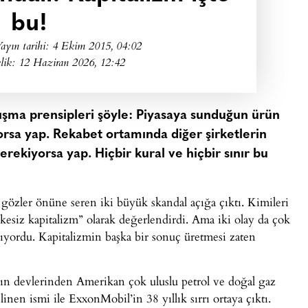
bu!
ayın tarihi:
4 Ekim 2015, 04:02
lik: 12 Haziran 2026, 12:42
alışma prensipleri şöyle: Piyasaya sunduğun ürün
orsa yap. Rekabet ortamında diğer şirketlerin
rekiyorsa yap. Hiçbir kural ve hiçbir sınır bu
e gözler önüne seren iki büyük skandal açığa çıktı. Kimileri
ilkesiz kapitalizm” olarak değerlendirdi. Ama iki olay da çok
ıyordu. Kapitalizmin başka bir sonuç üretmesi zaten
nın devlerinden Amerikan çok uluslu petrol ve doğal gaz
nen ismi ile ExxonMobil’in 38 yıllık sırrı ortaya çıktı.