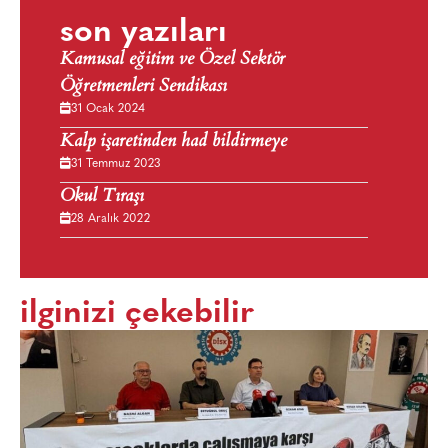
son yazıları
Kamusal eğitim ve Özel Sektör
Öğretmenleri Sendikası
31 Ocak 2024
Kalp işaretinden had bildirmeye
31 Temmuz 2023
Okul Tıraşı
28 Aralık 2022
ilginizi çekebilir