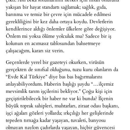
yakışan bir hayat standartı sağlamak; sağlık, gıda,
barınma ve temiz bir çevre için mücadele edilmesi
gerekliliğini bir kez daha ortaya koydu. Devletlerin
kendilerince aldığı önlemler ülkelere göre değişiyor.
Önlem mi yoksa ölüme yolculuk mu? Sadece bir iş
kolunun en acımasız tablosundan bahsetmeye
çalışacağım, kararı siz verin.
Geçenlerde yerel bir gazeteyi okurken, virüsün
gerçekten de sınıfsal olduğunu, tuzu kuru olanların da
“Evde Kal Türkiye” diye bas bas bağırmalarını
anlayabiliyordum. Haberin başlığı şuydu “…ilçemiz
mevsimlik tarım işçilerini bekliyor.” Çoğu kişi için
geçiştirilebilecek bir haber ne var ki bunda? İlçenin
büyük toprak sahipleri, muhtarları, ziraat odası başkanı,
işçi ağaları gözleri yollarda; ırkçılığı her gelişlerinde
tepeden tırnağa kadar yaşayan, tuvaleti, banyosu
olmayan naylon çadırlarda yaşayan, hiçbir güvencesi