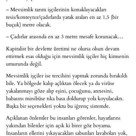
– Mevsimlik tarım işçilerinin konaklayacakları
tesis/konteynır/çadırlarda yatak araları en az 1,5 (bir
buçuk) metre olacak.
– Çadırlar arasında en az 3 metre mesafe korunacak…
Kapitalist bir devlette üretimi ne olursa olsun devam
ettirmek esas olduğu için mevsimlik işçiler hiç kimsenin
umurunda değil.
Mevsimlik işçiler ise tercihini yapmak zorunda bırakıldı
bile. Ya bölgede kalıp açlıktan ölecek ya da virüse
yakalanmayı göze alıp eşini, çocuğunu, annesini,
babasını minibüse tıka basa doldurup yola koyulacaktı.
Başka bir seçenekleri yoktu bu iğrenç sistemde.
Açıklanan önlemler bu insanları görenler, hayatlarını
yakından bilenler için açık ki birer göz boyama.
İnsanların ellerini yıkayacakları sabunları lavaboları yok,