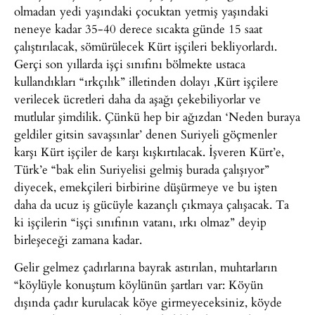
olmadan yedi yaşındaki çocuktan yetmiş yaşındaki
neneye kadar 35-40 derece sıcakta günde 15 saat
çalıştırılacak, sömürülecek Kürt işçileri bekliyorlardı.
Gerçi son yıllarda işçi sınıfını bölmekte ustaca
kullandıkları “ırkçılık” illetinden dolayı ,Kürt işçilere
verilecek ücretleri daha da aşağı çekebiliyorlar ve
mutlular şimdilik. Çünkü hep bir ağızdan ‘Neden buraya
geldiler gitsin savaşsınlar’ denen Suriyeli göçmenler
karşı Kürt işçiler de karşı kışkırtılacak. İşveren Kürt’e,
Türk’e “bak elin Suriyelisi gelmiş burada çalışıyor”
diyecek, emekçileri birbirine düşürmeye ve bu işten
daha da ucuz iş gücüyle kazançlı çıkmaya çalışacak. Ta
ki işçilerin “işçi sınıfının vatanı, ırkı olmaz” deyip
birleşeceği zamana kadar.
Gelir gelmez çadırlarına bayrak astırılan, muhtarların
“köylüyle konuştum köylünün şartları var: Köyün
dışında çadır kurulacak köye girmeyeceksiniz, köyde