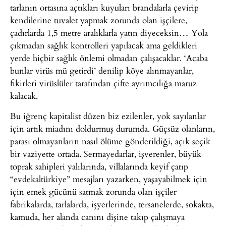
tarlanın ortasına açtıkları kuyuları brandalarla çevirip
kendilerine tuvalet yapmak zorunda olan işçilere,
çadırlarda 1,5 metre aralıklarla yatın diyeceksin… Yola
çıkmadan sağlık kontrolleri yapılacak ama geldikleri
yerde hiçbir sağlık önlemi olmadan çalışacaklar. ‘Acaba
bunlar virüs mü getirdi’ denilip köye alınmayanlar,
fikirleri virüslüler tarafından çifte ayrımcılığa maruz
kalacak.
Bu iğrenç kapitalist düzen biz ezilenler, yok sayılanlar
için artık miadını doldurmuş durumda. Güçsüz olanların,
parası olmayanların nasıl ölüme gönderildiği, açık seçik
bir vaziyette ortada. Sermayedarlar, işverenler, büyük
toprak sahipleri yalılarında, villalarında keyif çatıp
“evdekaltürkiye” mesajları yazarken, yaşayabilmek için
için emek gücünü satmak zorunda olan işçiler
fabrikalarda, tarlalarda, işyerlerinde, tersanelerde, sokakta,
kamuda, her alanda canını dişine takıp çalışmaya