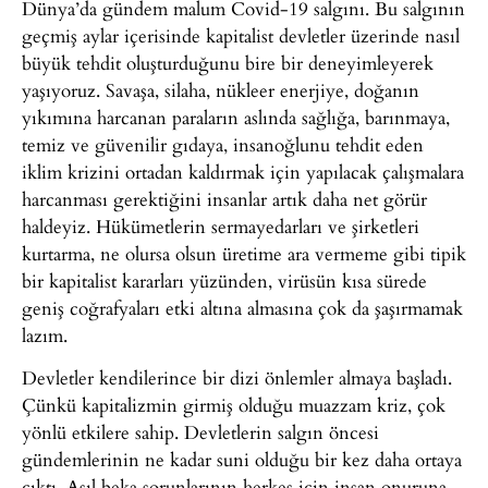
Dünya’da gündem malum Covid-19 salgını. Bu salgının
geçmiş aylar içerisinde kapitalist devletler üzerinde nasıl
büyük tehdit oluşturduğunu bire bir deneyimleyerek
yaşıyoruz. Savaşa, silaha, nükleer enerjiye, doğanın
yıkımına harcanan paraların aslında sağlığa, barınmaya,
temiz ve güvenilir gıdaya, insanoğlunu tehdit eden
iklim krizini ortadan kaldırmak için yapılacak çalışmalara
harcanması gerektiğini insanlar artık daha net görür
haldeyiz. Hükümetlerin sermayedarları ve şirketleri
kurtarma, ne olursa olsun üretime ara vermeme gibi tipik
bir kapitalist kararları yüzünden, virüsün kısa sürede
geniş coğrafyaları etki altına almasına çok da şaşırmamak
lazım.
Devletler kendilerince bir dizi önlemler almaya başladı.
Çünkü kapitalizmin girmiş olduğu muazzam kriz, çok
yönlü etkilere sahip. Devletlerin salgın öncesi
gündemlerinin ne kadar suni olduğu bir kez daha ortaya
çıktı. Asıl beka sorunlarının herkes için insan onuruna