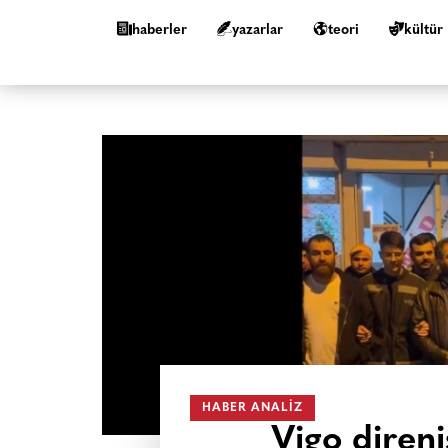
haberler
yazarlar
teori
kültür
HABER ANALIZ
Vigo diren