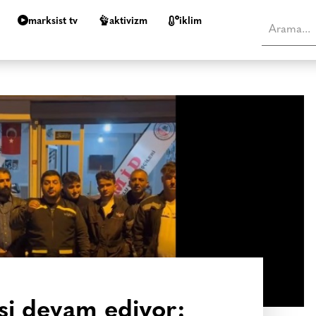
marksist tv
aktivizm
i̇klim
işi devam ediyor: