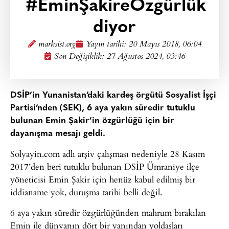
#EminŞakireÖzgürlük
diyor
marksist.org
Yayın tarihi:
20 Mayıs 2018, 06:04
Son Değişiklik: 27 Ağustos 2024, 03:46
DSİP’in Yunanistan’daki kardeş örgütü Sosyalist İşçi
Partisi’nden (SEK), 6 aya yakın süredir tutuklu
bulunan Emin Şakir’in özgürlüğü için bir
dayanışma mesajı geldi.
Solyayin.com adlı arşiv çalışması nedeniyle 28 Kasım
2017’den beri tutuklu bulunan DSİP Ümraniye ilçe
yöneticisi Emin Şakir için henüz kabul edilmiş bir
iddianame yok, duruşma tarihi belli değil.
6 aya yakın süredir özgürlüğünden mahrum bırakılan
Emin ile dünyanın dört bir yanından yoldaşları