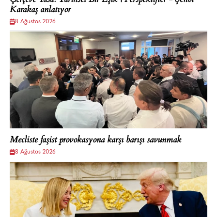
Çerçeve Yasa: Tarihsel Bir Eşik | Perspektifler - Şenol
Karakaş anlatıyor
8 Ağustos 2026
Mecliste faşist provokasyona karşı barışı savunmak
8 Ağustos 2026