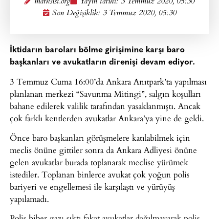
marksist.org
Yayın tarihi:
3 Temmuz 2020, 05:30
Son Değişiklik: 3 Temmuz 2020, 05:30
İktidarın baroları bölme girişimine karşı baro
başkanları ve avukatların direnişi devam ediyor.
3 Temmuz Cuma 16:00’da Ankara Anıtpark’ta yapılması
planlanan merkezi “Savunma Mitingi”, salgın koşulları
bahane edilerek valilik tarafından yasaklanmıştı. Ancak
çok farklı kentlerden avukatlar Ankara’ya yine de geldi.
Önce baro başkanları görüşmelere katılabilmek için
meclis önüne gittiler sonra da Ankara Adliyesi önüne
gelen avukatlar burada toplanarak meclise yürümek
istediler. Toplanan binlerce avukat çok yoğun polis
bariyeri ve engellemesi ile karşılaştı ve yürüyüş
yapılamadı.
Polis biber gazı sıktı fakat avukatlar dağılmayarak polis