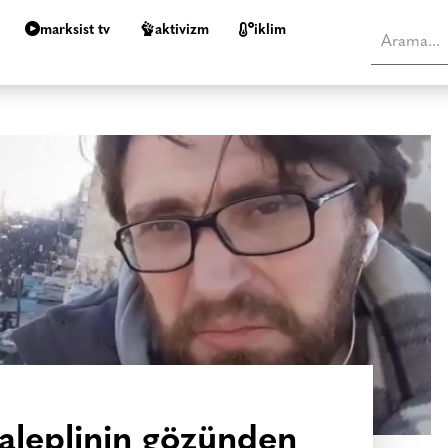
marksist tv
aktivizm
i̇klim
Haleplinin gözünden