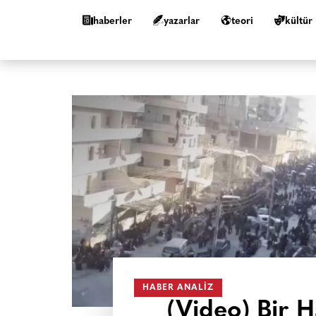
haberler
yazarlar
teori
kültür
HABER ANALIZ
(Video) Bir 