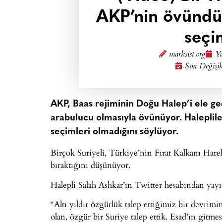
AKP’nin övündü
seçi
marksist.org
Ya
Son Değişik
AKP, Baas rejiminin Doğu Halep’i ele ge
arabulucu olmasıyla övünüyor. Haleplile
seçimleri olmadığını söylüyor.
Birçok Suriyeli, Türkiye’nin Fırat Kalkanı Harek
bıraktığını düşünüyor.
Halepli Salah Ashkar’ın Twitter hesabından yayım
“Altı yıldır özgürlük talep ettiğimiz bir devrim
olan, özgür bir Suriye talep ettik. Esad’ın gitm