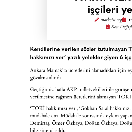
işçileri 
marksist.org
Ya
Son Değişi
Kendilerine verilen sözler tutulmayan T
hakkımızı ver’ yazılı yelekler giyen 6 işçi
Ankara Mamak’ta ücretlerini alamadıkları için e
gözaltna alındı.
Geçtiğimiz hafta AKP milletvekilleri ile görüşe
verilmesine rağmen ücretlerini alamayan TOKİ i
‘TOKİ hakkımızı ver’, ‘Gökhan Saral hakkımızı v
müdahale etti. Müdahale sonrasında eylem yapan 6
Demirtaş, Ömer Özkaya, Doğan Özkaya, Doğuk
bilgisine ulaşıldı.