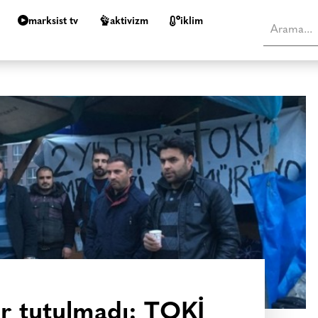
marksist tv
aktivizm
i̇klim
er tutulmadı: TOKİ