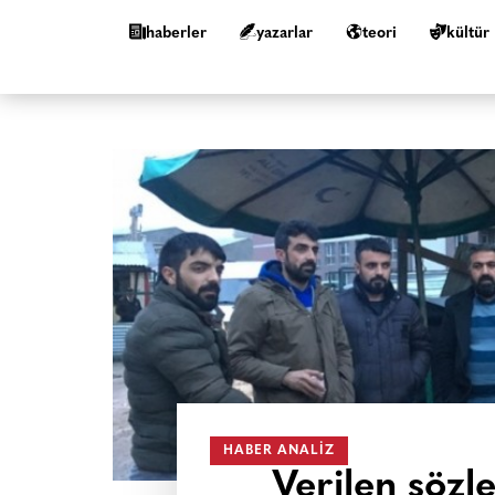
haberler
yazarlar
teori
kültür
HABER ANALIZ
Verilen sözl