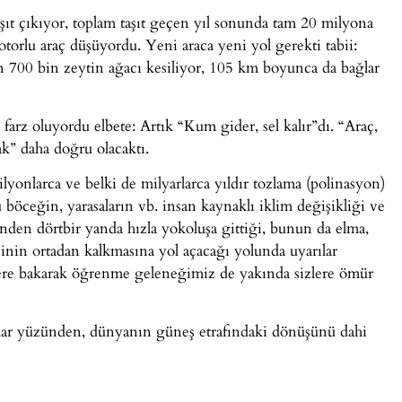
şıt çıkıyor, toplam taşıt geçen yıl sonunda tam 20 milyona
motorlu araç düşüyordu. Yeni araca yeni yol gerekti tabii:
 700 bin zeytin ağacı kesiliyor, 105 km boyunca da bağlar
arz oluyordu elbete: Artık “Kum gider, sel kalır”dı. “Araç,
k” daha doğru olacaktı.
yonlarca ve belki de milyarlarca yıldır tozlama (polinasyon)
ü böceğin, yarasaların vb. insan kaynaklı iklim değişikliği ve
nden dörtbir yanda hızla yokoluşa gittiği, bunun da elma,
inin ortadan kalkmasına yol açacağı yolunda uyarılar
klere bakarak öğrenme geleneğimiz de yakında sizlere ömür
zlar yüzünden, dünyanın güneş etrafındaki dönüşünü dahi