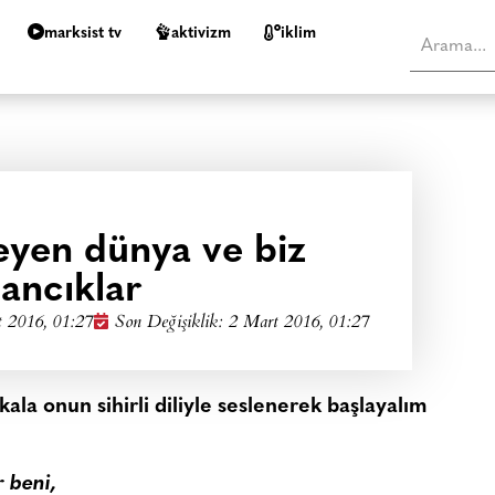
marksist tv
aktivizm
i̇klim
yen dünya ve biz
sancıklar
 2016, 01:27
Son Değişiklik: 2 Mart 2016, 01:27
la onun sihirli diliyle seslenerek başlayalım
 beni,