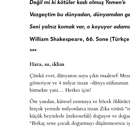
Değil mi ki kötüler kadı olmuş Yemen’e
Vazgeçtim bu dünyadan, dünyamdan g
Seni yalnız komak var, o koyuyor adam
William Shakespeare, 66. Sone (Türkçe
***
Hava, su, iklim
Çünkü evet, dünyanın suyu çıktı maalesef: Mesel
gösteriyor ve 4 milyar insan -dünya nüfusunun üç
bitmekte yani… Herkes için!
Öte yandan, küresel ısınmaya ve böcek öldürücü 
birçok yerinde milyonlarca insan Zika virüsü “
küçük beyinlerle (mikrosefali) doğuyor ve doğa
“Birkaç sene çocuk doğurmayı düşünmeseniz iyi