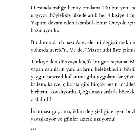
O esnada trafiğe her ay ortalama 100 bin yeni ta
ulaşıyor, böylelikle ülkede artık her 4 kişiye 1 
Yapımı devam eden İstanbul-İzmir Otoyolu için
bozuluyordu.
Bu durumda da bazı Atasözlerini değiştirmek de f
yolunda gerek”ti. Ve de, “Mazot gibi üste çıkma
Türkiye’den dünyaya küçük bir geri sıçrama: Mil
yapan canlıların yani arıların, kelebeklerin, bört
yaygın pestisid kullanımı gibi uygulamalar yüzü
badem, kahve, çikolata gibi birçok besin maddes
birbirini kovalıyordu. Çoğalmayı arılarla böce
olabilirdi!
İnanması güç ama, iklim değişikliği, eriyen bu
yavaşlatıyor ve günler azıcık uzuyordu!
***