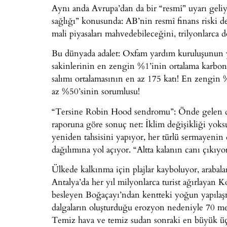
Aynı anda Avrupa’dan da bir “resmî” uyarı geli
sağlığı” konusunda: AB’nin resmî finans riski d
mali piyasaları mahvedebileceğini, trilyonlarca do
Bu dünyada adalet: Oxfam yardım kuruluşunun y
sakinlerinin en zengin %1’inin ortalama karbon 
salımı ortalamasının en az 175 katı! En zengin 
az %50’sinin sorumlusu!
“Tersine Robin Hood sendromu”: Önde gelen dün
raporuna göre sonuç net: İklim değişikliği yoks
yeniden tahsisini yapıyor, her türlü sermayenin 
dağılımına yol açıyor. “Altta kalanın canı çıkıyo
Ülkede kalkınma için plajlar kayboluyor, arabalar
Antalya’da her yıl milyonlarca turist ağırlayan K
besleyen Boğaçayı’ndan kentteki yoğun yapılaşm
dalgaların oluşturduğu erozyon nedeniyle 70 met
Temiz hava ve temiz sudan sonraki en büyük üçü