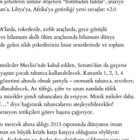
 şehirlerin üstüne döşenen “bombadan halılar”, araziye
a, Libya’ya, Afrika’ya getirdiği yeni savaşlar: v2.0
A’larda, roketlerde, zırhlı araçlarda, gece görüşlü
de ve bilumum akıllı ölüm araçlarında bilumum dünya
e gelen silah şirketlerinin hisse senetlerinde ve toplam
silciler Meclisi’nde kabul edilen, Senato’dan da geçerse
yaştan çocuk tabanca kullanabilecek. Kanunla 1, 2, 3, 4
özetimi altında olmak şartıyla – otomatik tabanca, revolver,
ullanabilecek. Av tüfeği, çifte ve uzun namlulu tüfek
minikler şimdi tabancalara da erişiyor. Minik milisler daha
 diye bağırarak tabancalarını ateşleyebilecekler!
nerasyon tetikçileri görev başına çağırıyor.
ını mercek altına aldığı 2015 raporunda dünyanın insan
anan en büyük krizle karşı karşıya olduğunu söylüyor:
k, devletlerin ve devlet dışı aktörlerin şiddetinin yanı sıra