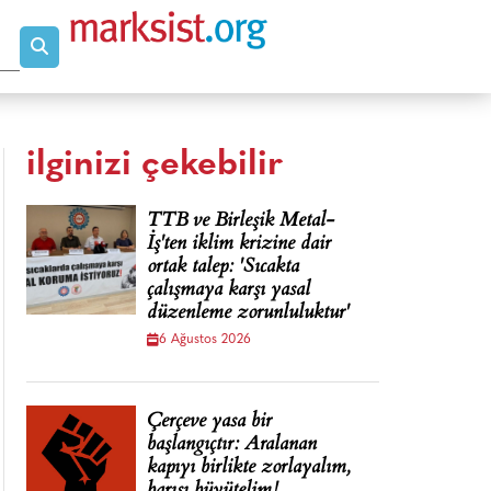
ilginizi çekebilir
TTB ve Birleşik Metal-
İş'ten iklim krizine dair
ortak talep: 'Sıcakta
çalışmaya karşı yasal
düzenleme zorunluluktur'
6 Ağustos 2026
Çerçeve yasa bir
başlangıçtır: Aralanan
kapıyı birlikte zorlayalım,