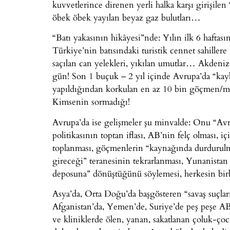
kuvvetlerince direnen yerli halka karşı girişilen
öbek öbek yayılan beyaz gaz bulutları…
“Batı yakasının hikâyesi”nde: Yılın ilk 6 hafta
Türkiye’nin batısındaki turistik cennet sahillere
saçılan can yelekleri, yıkılan umutlar… Akdeni
gün! Son 1 buçuk – 2 yıl içinde Avrupa’da “kayb
yapıldığından korkulan en az 10 bin göçmen/mü
Kimsenin sormadığı!
Avrupa’da ise gelişmeler şu minvalde: Onu “Avru
politikasının toptan iflası, AB’nin felç olması, i
toplanması, göçmenlerin “kaynağında durdurulmas
gireceği” teranesinin tekrarlanması, Yunanistan B
deposuna” dönüştüğünü söylemesi, herkesin birb
Asya’da, Orta Doğu’da başgösteren “savaş suçları 
Afganistan’da, Yemen’de, Suriye’de peş peşe ABD
ve kliniklerde ölen, yanan, sakatlanan çoluk-çocuk