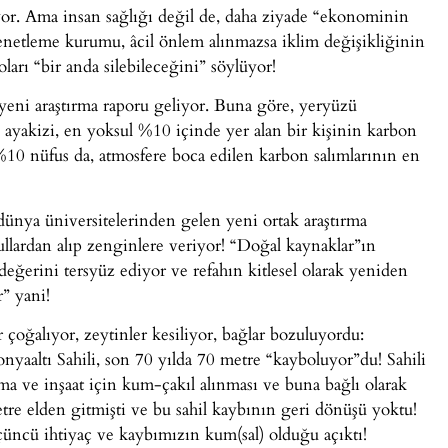
yor. Ama insan sağlığı değil de, daha ziyade “ekonominin
enetleme kurumu, âcil önlem alınmazsa iklim değişikliğinin
ları “bir anda silebileceğini” söylüyor!
eni araştırma raporu geliyor. Buna göre, yeryüzü
ayakizi, en yoksul %10 içinde yer alan bir kişinin karbon
%10 nüfus da, atmosfere boca edilen karbon salımlarının en
ya üniversitelerinden gelen yeni ortak araştırma
ullardan alıp zenginlere veriyor! “Doğal kaynaklar”ın
değerini tersyüz ediyor ve refahın kitlesel olarak yeniden
r” yani!
 çoğalıyor, zeytinler kesiliyor, bağlar bozuluyordu:
onyaaltı Sahili, son 70 yılda 70 metre “kayboluyor”du! Sahili
a ve inşaat için kum-çakıl alınması ve buna bağlı olarak
re elden gitmişti ve bu sahil kaybının geri dönüşü yoktu!
ncü ihtiyaç ve kaybımızın kum(sal) olduğu açıktı!