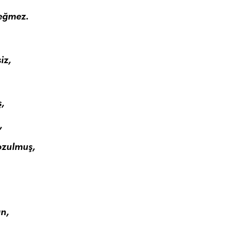
eğmez.
,
iz,
ş,
,
ozulmuş,
ın,