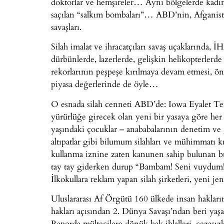
doktorlar ve hemşireler… Aynı bölgelerde kadim
saçılan “salkım bombaları”… ABD’nin, Afganistan’
savaşları.
Silah imalat ve ihracatçıları savaş uçaklarında, İH
dürbünlerde, lazerlerde, gelişkin helikopterler
rekorlarının peşpeşe kırılmaya devam etmesi, önd
piyasa değerlerinde de öyle…
O esnada silah cenneti ABD’de: Iowa Eyalet Tem
yürürlüğe girecek olan yeni bir yasaya göre her 
yaşındaki çocuklar – anababalarının denetim ve g
altıpatlar gibi bilumum silahları ve mühimmatı k
kullanma iznine zaten kanunen sahip bulunan bu 
tay tay giderken durup “Bambam! Seni vuydum!…”
İlkokullara reklam yapan silah şirketleri, yeni je
Uluslararası Af Örgütü 160 ülkede insan haklar
hakları açısından 2. Dünya Savaşı’ndan beri yaş
Raporda mültecilere dönük hak ihlalleri, cezasızlı