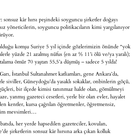
 sonsuz kâr hırsı peşindeki soyguncu şirketler doğayı
ız yöneticilerin, soyguncu politikacıların kimi yargılanıyor
ürüyor.
lduğu komşu Suriye 5 yıl içinde gözlerimizin önünde “yok
erle yüzde 21 azalmış nüfus (en az % 11’i ölü ve/ya yaralı);
talama ömür 70 yaştan 55,5’a düşmüş – sadece 5 yılda!
Garı, İstanbul Sultanahmet katliamları, gene Ankara’da,
le siviller, Güneydoğu’da yasaklı sokaklar, onbinlerin göçü,
t güçleri, bir ilçede kimisi tanınmaz halde olan, gömülmeyi
, yanmış gazeteci cesetleri, yerle bir olan evler, hayalet
den kentler, kursa çağrılan öğretmenler, öğretmensiz,
itim mevsimleri…
tıda, her yerde hapsedilen gazeteciler, kovulan,
’de şirketlerin sonsuz kâr hırsına arka çıkan kolluk