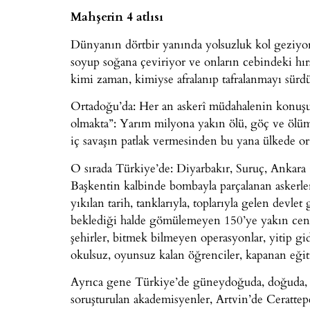
Mahşerin 4 atlısı
Dünyanın dörtbir yanında yolsuzluk kol geziyor:
soyup soğana çeviriyor ve onların cebindeki hırs
kimi zaman, kimiyse afralanıp tafralanmayı sürd
Ortadoğu’da: Her an askerî müdahalenin konuşu
olmakta”: Yarım milyona yakın ölü, göç ve ölüml
iç savaşın patlak vermesinden bu yana ülkede or
O sırada Türkiye’de: Diyarbakır, Suruç, Ankara 
Başkentin kalbinde bombayla parçalanan askerler
yıkılan tarih, tanklarıyla, toplarıyla gelen devle
beklediği halde gömülemeyen 150’ye yakın cenaze
şehirler, bitmek bilmeyen operasyonlar, yitip gi
okulsuz, oyunsuz kalan öğrenciler, kapanan eğ
Ayrıca gene Türkiye’de güneydoğuda, doğuda, ba
soruşturulan akademisyenler, Artvin’de Cerattepe