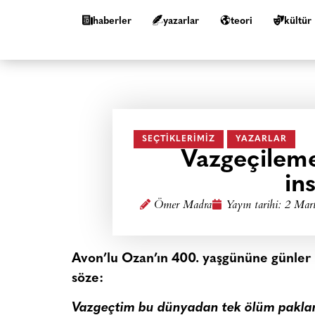
haberler
yazarlar
teori
kültür
SEÇTIKLERIMIZ
YAZARLAR
Vazgeçileme
in
Ömer Madra
Yayın tarihi:
2 Mart
Avon’lu Ozan’ın 400. yaşgününe günler ka
söze:
Vazgeçtim bu dünyadan tek ölüm paklar