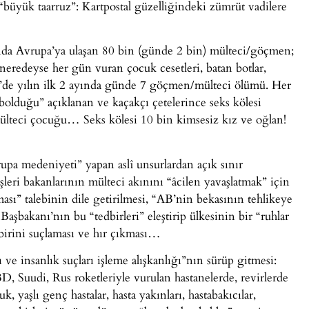
 “büyük taarruz”: Kartpostal güzelliğindeki zümrüt vadilere
sında Avrupa’ya ulaşan 80 bin (günde 2 bin) mülteci/göçmen;
 neredeyse her gün vuran çocuk cesetleri, batan botlar,
z’de yılın ilk 2 ayında günde 7 göçmen/mülteci ölümü. Her
olduğu” açıklanan ve kaçakçı çetelerince seks kölesi
lteci çocuğu… Seks kölesi 10 bin kimsesiz kız ve oğlan!
pa medeniyeti” yapan aslî unsurlardan açık sınır
çişleri bakanlarının mülteci akınını “âcilen yavaşlatmak” için
ı” talebinin dile getirilmesi, “AB’nin bekasının tehlikeye
aşbakanı’nın bu “tedbirleri” eleştirip ülkesinin bir “ruhlar
irini suçlaması ve hır çıkması…
ve insanlık suçları işleme alışkanlığı”nın sürüp gitmesi:
, Suudi, Rus roketleriyle vurulan hastanelerde, revirlerde
, yaşlı genç hastalar, hasta yakınları, hastabakıcılar,