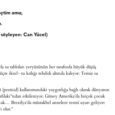
eçtim ama,
a.
 söyleyen: Can Yücel)
a su tabloları yeryüzünün her tarafında büyük düşüş
te ikisi!- su kıtlığı tehdidi altında kalıyor: Temiz su
(pestisid) kullanımındaki yaygınlığa bağlı olarak dünyanın
infilakı”ndan etkileniyor, Güney Amerika’da birçok çocuk
cak… Brezilya’da müstakbel annelere resmî uyarı geliyor:
 olur.”