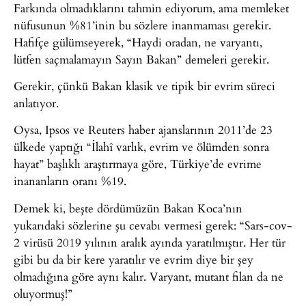
Farkında olmadıklarını tahmin ediyorum, ama memleket
nüfusunun %81’inin bu sözlere inanmaması gerekir.
Hafifçe gülümseyerek, “Haydi oradan, ne varyantı,
lütfen saçmalamayın Sayın Bakan” demeleri gerekir.
Gerekir, çünkü Bakan klasik ve tipik bir evrim süreci
anlatıyor.
Oysa, Ipsos ve Reuters haber ajanslarının 2011’de 23
ülkede yaptığı “İlahî varlık, evrim ve ölümden sonra
hayat” başlıklı araştırmaya göre, Türkiye’de evrime
inananların oranı %19.
Demek ki, beşte dördümüzün Bakan Koca’nın
yukarıdaki sözlerine şu cevabı vermesi gerek: “Sars-cov-
2 virüsü 2019 yılının aralık ayında yaratılmıştır. Her tür
gibi bu da bir kere yaratılır ve evrim diye bir şey
olmadığına göre aynı kalır. Varyant, mutant filan da ne
oluyormuş!”