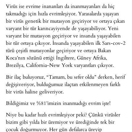
Virüs ise evrime inananları da inanmayanları da hiç
takmadığı için hızla evrimleşiyor. Yarasalarda yaşayan
bir virüs genetik bir mutasyon geçiriyor ve ortaya çıkan
varyant bir tür karıncayiyende de yaşayabiliyor. Yeni
varyant bir mutasyon geçiriyor ve insanda yaşayabilen
bir tür ortaya çıkıyor. İnsanda yaşayabilen ilk Sars-cov-2
türü çeşitli mutasyonlar geçiriyor ve ortaya Bakan
Koca’nın sözünü ettiği İngiltere, Güney Afrika,
Brezilya, California-New York varyantları çıkıyor.
Bir ilaç buluyoruz, “Tamam, bu sefer oldu” derken, herif
değişiveriyor, bulduğumuz ilaçtan etkilenmeyen farklı
bir virüs haline geliveriyor.
Bildiğimiz ve %81’imizin inanmadığı evrim işte!
Niye bu kadar hızlı evrimleşiyor peki? Çünkü virüsler
bizim gibi yılda bir üremiyor ve ürediğinde tek bir
çocuk doğurmuyor. Her gün defalarca üreyip