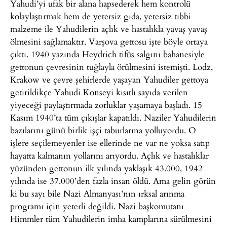
Yahudi’yi ufak bir alana hapsederek hem kontrolü
kolaylaştırmak hem de yetersiz gıda, yetersiz tıbbi
malzeme ile Yahudilerin açlık ve hastalıkla yavaş yavaş
ölmesini sağlamaktır. Varşova gettosu işte böyle ortaya
çıktı. 1940 yazında Heydrich tifüs salgını bahanesiyle
gettonun çevresinin tuğlayla örülmesini istemişti. Lodz,
Krakow ve çevre şehirlerde yaşayan Yahudiler gettoya
getirildikçe Yahudi Konseyi kısıtlı sayıda verilen
yiyeceği paylaştırmada zorluklar yaşamaya başladı. 15
Kasım 1940’ta tüm çıkışlar kapatıldı. Naziler Yahudilerin
bazılarını günü birlik işçi taburlarına yolluyordu. O
işlere seçilemeyenler ise ellerinde ne var ne yoksa satıp
hayatta kalmanın yollarını arıyordu. Açlık ve hastalıklar
yüzünden gettonun ilk yılında yaklaşık 43.000, 1942
yılında ise 37.000’den fazla insan öldü. Ama gelin görün
ki bu sayı bile Nazi Almanyası’nın ırksal arınma
programı için yeterli değildi. Nazi başkomutanı
Himmler tüm Yahudilerin imha kamplarına sürülmesini