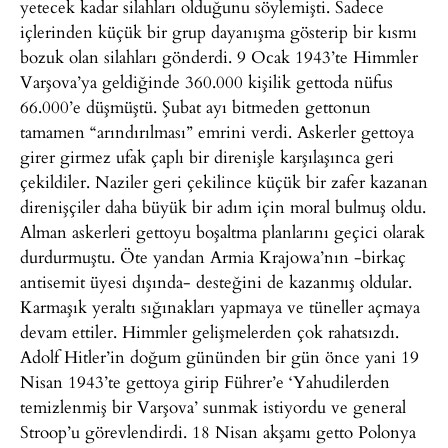
yetecek kadar silahları olduğunu söylemişti. Sadece
içlerinden küçük bir grup dayanışma gösterip bir kısmı
bozuk olan silahları gönderdi. 9 Ocak 1943’te Himmler
Varşova’ya geldiğinde 360.000 kişilik gettoda nüfus
66.000’e düşmüştü. Şubat ayı bitmeden gettonun
tamamen “arındırılması” emrini verdi. Askerler gettoya
girer girmez ufak çaplı bir direnişle karşılaşınca geri
çekildiler. Naziler geri çekilince küçük bir zafer kazanan
direnişçiler daha büyük bir adım için moral bulmuş oldu.
Alman askerleri gettoyu boşaltma planlarını geçici olarak
durdurmuştu. Öte yandan Armia Krajowa’nın -birkaç
antisemit üyesi dışında- desteğini de kazanmış oldular.
Karmaşık yeraltı sığınakları yapmaya ve tüneller açmaya
devam ettiler. Himmler gelişmelerden çok rahatsızdı.
Adolf Hitler’in doğum gününden bir gün önce yani 19
Nisan 1943’te gettoya girip Führer’e ‘Yahudilerden
temizlenmiş bir Varşova’ sunmak istiyordu ve general
Stroop’u görevlendirdi. 18 Nisan akşamı getto Polonya