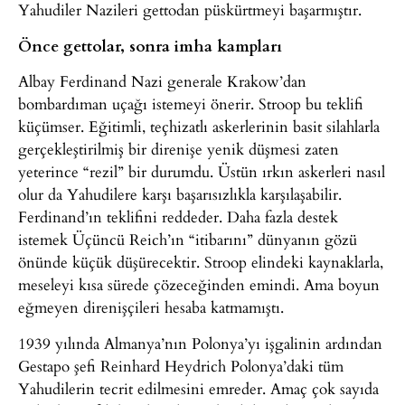
Yahudiler Nazileri gettodan püskürtmeyi başarmıştır.
Önce gettolar, sonra imha kampları
Albay Ferdinand Nazi generale Krakow’dan
bombardıman uçağı istemeyi önerir. Stroop bu teklifi
küçümser. Eğitimli, teçhizatlı askerlerinin basit silahlarla
gerçekleştirilmiş bir direnişe yenik düşmesi zaten
yeterince “rezil” bir durumdu. Üstün ırkın askerleri nasıl
olur da Yahudilere karşı başarısızlıkla karşılaşabilir.
Ferdinand’ın teklifini reddeder. Daha fazla destek
istemek Üçüncü Reich’ın “itibarını” dünyanın gözü
önünde küçük düşürecektir. Stroop elindeki kaynaklarla,
meseleyi kısa sürede çözeceğinden emindi. Ama boyun
eğmeyen direnişçileri hesaba katmamıştı.
1939 yılında Almanya’nın Polonya’yı işgalinin ardından
Gestapo şefi Reinhard Heydrich Polonya’daki tüm
Yahudilerin tecrit edilmesini emreder. Amaç çok sayıda