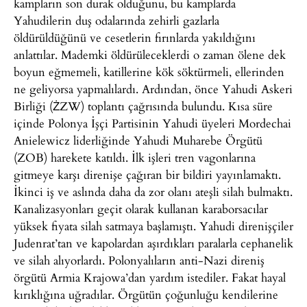
kampların son durak olduğunu, bu kamplarda
Yahudilerin duş odalarında zehirli gazlarla
öldürüldüğünü ve cesetlerin fırınlarda yakıldığını
anlattılar. Mademki öldürüleceklerdi o zaman ölene dek
boyun eğmemeli, katillerine kök söktürmeli, ellerinden
ne geliyorsa yapmalılardı. Ardından, önce Yahudi Askeri
Birliği (ŻZW) toplantı çağrısında bulundu. Kısa süre
içinde Polonya İşçi Partisinin Yahudi üyeleri Mordechai
Anielewicz liderliğinde Yahudi Muharebe Örgütü
(ZOB) harekete katıldı. İlk işleri tren vagonlarına
gitmeye karşı direnişe çağıran bir bildiri yayınlamaktı.
İkinci iş ve aslında daha da zor olanı ateşli silah bulmaktı.
Kanalizasyonları geçit olarak kullanan karaborsacılar
yüksek fiyata silah satmaya başlamıştı. Yahudi direnişçiler
Judenrat’tan ve kapolardan aşırdıkları paralarla cephanelik
ve silah alıyorlardı. Polonyalıların anti-Nazi direniş
örgütü Armia Krajowa’dan yardım istediler. Fakat hayal
kırıklığına uğradılar. Örgütün çoğunluğu kendilerine