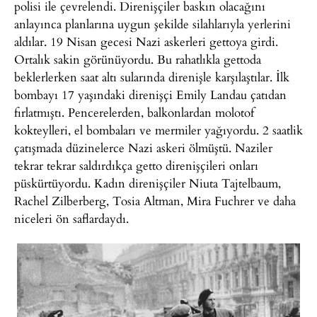
polisi ile çevrelendi. Direnişçiler baskın olacağını
anlayınca planlarına uygun şekilde silahlarıyla yerlerini
aldılar. 19 Nisan gecesi Nazi askerleri gettoya girdi.
Ortalık sakin görünüyordu. Bu rahatlıkla gettoda
beklerlerken saat altı sularında direnişle karşılaştılar. İlk
bombayı 17 yaşındaki direnişçi Emily Landau çatıdan
fırlatmıştı. Pencerelerden, balkonlardan molotof
kokteylleri, el bombaları ve mermiler yağıyordu. 2 saatlik
çatışmada düzinelerce Nazi askeri ölmüştü. Naziler
tekrar tekrar saldırdıkça getto direnişçileri onları
püskürtüyordu. Kadın direnişçiler Niuta Tajtelbaum,
Rachel Zilberberg, Tosia Altman, Mira Fuchrer ve daha
niceleri ön saflardaydı.