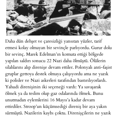
Daha dün dehşet ve çaresizliği yansıtan yüzler, tarif
etmesi kolay olmayan bir sevinçle parlıyordu. Gurur dolu
bir sevinç. Marek Edelman’ın komuta ettiği bölgede
yapılan saldırı sonucu 22 Nazi daha ölmüştü. Ölülerin
silahlarını alıp direnişe devam ettiler. Polonyalı anti-faşist
gruplar gettoya destek olmaya çalışıyordu ama ne yazık
ki polisler ve Nazi askerleri tarafından bastırılıyorlardı.
Yahudi direnişinin iki seçeneği vardı: Ya savaşarak
ölmek ya da teslim olup gaz odalarında ölmek. Bunu
unutmadan eylemlerini 16 Mayıs’a kadar devam
ettirdiler. Stroop’un küçümsediği direniş bir aya yakın
sürmüştü. Nazilerin kaybı çoktu. Direnişçilerin ne yazık