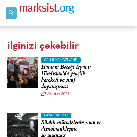
ilginizi çekebilir
CAN IRMAK ÖZINANIR
Hamam Böceği İsyanı:
Hindistan’da gençlik
hareketi ve sınıf
dayanışması
7 Ağustos 2026
HAKAN TAHMAZ
Silahlı mücadelenin sonu ve
demokratikleşme
sorunumuz