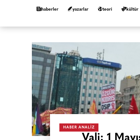
haberler
yazarlar
teori
kültür
HABER ANALIZ
Vali: 1 May