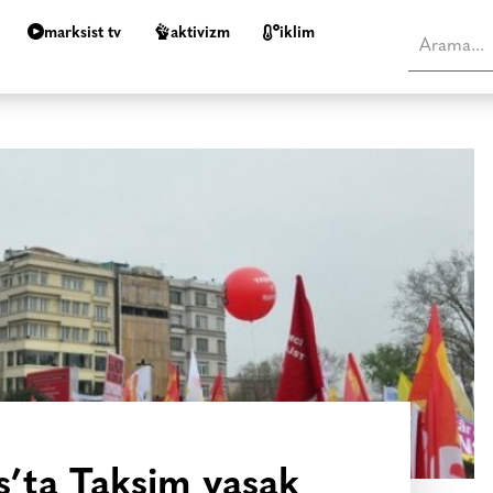
marksist tv
aktivizm
i̇klim
ıs’ta Taksim yasak