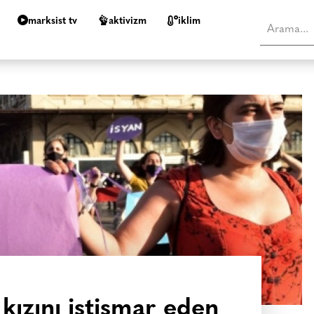
marksist tv
aktivizm
i̇klim
ızını istismar eden