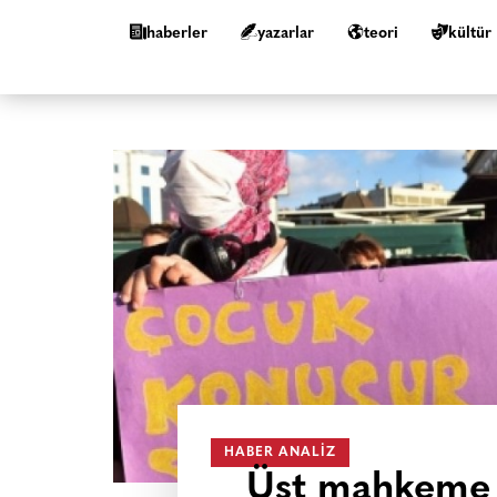
haberler
yazarlar
teori
kültür
HABER ANALIZ
Üst mahkeme k