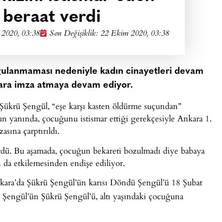
 beraat verdi
2020, 03:38
Son Değişiklik: 22 Ekim 2020, 03:38
ygulanmaması nedeniyle kadın cinayetleri devam
ara imza atmaya devam ediyor.
Şükrü Şengül, “eşe karşı kasten öldürme suçundan”
nun yanında, çocuğunu istismar ettiği gerekçesiyle Ankara 1.
sına çarptırıldı.
ürdü. Bu aşamada, çocuğun bekareti bozulmadı diye babaya
ı da etkilemesinden endişe ediliyor.
kara’da Şükrü Şengül’ün karısı Döndü Şengül’ü 18 Şubat
 Şengül’ün Şükrü Şengül’ü, altı yaşındaki çocuğuna