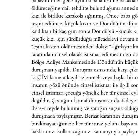
babasının her gece uyutma bahanesi ile bacakla
öldüreceğine dair tehditte bulunduğunu annesi
kızı ile birlikte karakola sığınmış. Önce baba 
tespit edilince, küçük kızın ve Döndü’nün iftira 
kaldıktan birkaç gün sonra Döndü’yü -küçük kı
küçük kızı için sürdürdüğü mücadeleyi devam e
“eşini kasten öldürmesinden dolayı” ağırlaştırıl
tarafından cinsel olarak istismar edilmesinden d
Bölge Adliye Mahkemesinde Döndü’nün küçük kı
duruşması yapıldı. Duruşma esnasında, karşı çı
ki ÇİM kamera kaydı izlenmeli veya başka bir o
insanın gözü önünde cinsel istismar ile ilgili s
cinsel istismarı çocuğa yönelik her tür cinsel ey
değildir. Çocuğun İstinaf duruşmasında ifadeye
ihsas-ı reyde bulunmuş ve sanığın suçsuz olduğ
duruşmada paylaşmıştır. Beraat kararının duruşm
bırakmayacağımızı; her tür itiraz yoluna başvur
haklarımızı kullanacağımızı kamuoyuyla paylaşır