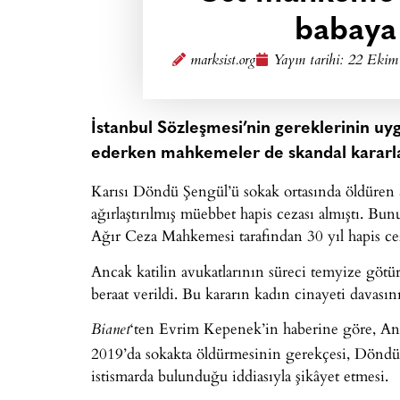
babaya
marksist.org
Yayın tarihi:
22 Ekim 
İstanbul Sözleşmesi’nin gereklerinin u
ederken mahkemeler de skandal kararl
Karısı Döndü Şengül’ü sokak ortasında öldüren 
ağırlaştırılmış müebbet hapis cezası almıştı. Bu
Ağır Ceza Mahkemesi tarafından 30 yıl hapis ceza
Ancak katilin avukatlarının süreci temyize göt
beraat verildi. Bu kararın kadın cinayeti davasın
‘ten Evrim Kepenek’in haberine göre, An
Bianet
2019’da sokakta öldürmesinin gerekçesi, Döndü
istismarda bulunduğu iddiasıyla şikâyet etmesi.