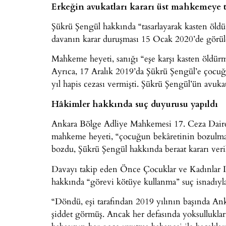
Erkeğin avukatları kararı üst mahkemeye t
Şükrü Şengül hakkında “tasarlayarak kasten öl
davanın karar duruşması 15 Ocak 2020’de görül
Mahkeme heyeti, sanığı “eşe karşı kasten öldürm
Ayrıca, 17 Aralık 2019’da Şükrü Şengül’e çocu
yıl hapis cezası vermişti. Şükrü Şengül’ün avukat
Hâkimler hakkında suç duyurusu yapıldı
Ankara Bölge Adliye Mahkemesi 17. Ceza Dair
mahkeme heyeti, “çocuğun bekâretinin bozulmadı
bozdu, Şükrü Şengül hakkında beraat kararı veril
Davayı takip eden Önce Çocuklar ve Kadınlar
hakkında “görevi kötüye kullanma” suç isnadıyla 
“Döndü, eşi tarafından 2019 yılının başında Anka
şiddet görmüş. Ancak her defasında yoksullukl