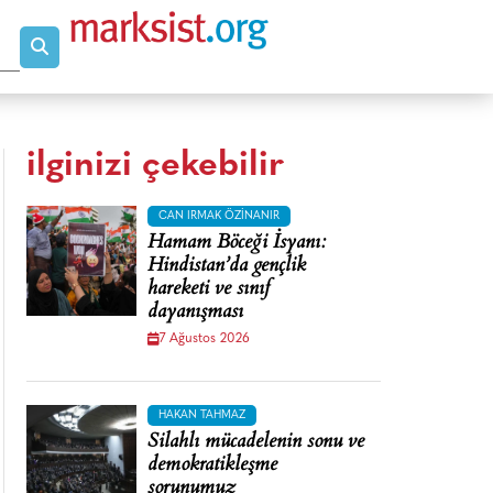
ilginizi çekebilir
CAN IRMAK ÖZINANIR
Hamam Böceği İsyanı:
Hindistan’da gençlik
hareketi ve sınıf
dayanışması
7 Ağustos 2026
HAKAN TAHMAZ
Silahlı mücadelenin sonu ve
demokratikleşme
sorunumuz