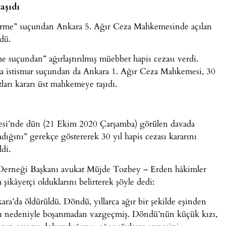
aşıdı
dürme” suçundan Ankara 5. Ağır Ceza Mahkemesinde açılan
dü.
e suçundan” ağırlaştırılmış müebbet hapis cezası verdi.
ğa istismar suçundan da Ankara 1. Ağır Ceza Mahkemesi, 30
ları kararı üst mahkemeye taşıdı.
esi’nde dün (21 Ekim 2020 Çarşamba) görülen davada
ğını” gerekçe göstererek 30 yıl hapis cezası kararını
di.
 Derneği Başkanı avukat Müjde Tozbey – Erden hâkimler
şikâyetçi olduklarını belirterek şöyle dedi:
ra’da öldürüldü. Döndü, yıllarca ağır bir şekilde eşinden
arı nedeniyle boşanmadan vazgeçmiş. Döndü’nün küçük kızı,