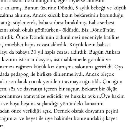
rının arasına dokunduğunu, eğer söylerse annesini
ne anlatmış. Bunun üzerine Döndü, 5 aylık bebeği ve küçük
gözaltına alınmış. Ancak küçük kızın bekâretinin korunduğu
attığı söylenerek, baba serbest bırakılmış. Baba serbest
zını sabah okula götürürken- öldürdü. Biz Döndü’nün
ttirdik. Önce Döndü’nün öldürülmesi nedeniyle katiline
mış müebbet hapis cezası aldırdık. Küçük kızın babası
olayı da babaya 30 yıl hapis cezası aldırdık. Bugün Ankara
zının istismar dosyası, üst mahkemede görüldü ve
kmamıza rağmen küçük kız duruşma salonuna getirildi. Oys
dada pedagog ile birlikte dinlenmeliydi. Ancak birçok
orular sorularak çocuk yeniden travmaya uğratıldı. Çocuğun
lem, söz ve davranışı içeren bir suçtur. Bekaret bir ölçüt
 zorlanması tramvatize edicidir ve hukuka aykırı.Üye hakim
u ve boşu boşuna suçlandığı yönündeki kanaatini
adan önce verildiği açık. Dernek olarak dosyanın peşini
acağımızı ve heyet ile üye hakimler konusundaki şikayet
ız.