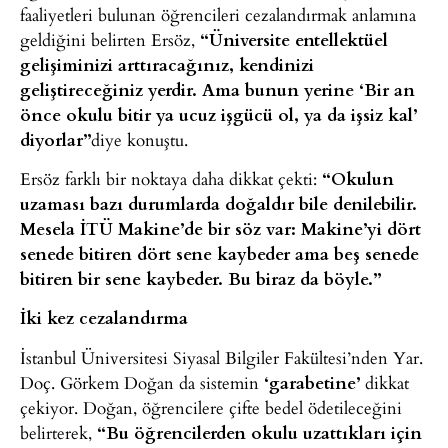
faaliyetleri bulunan öğrencileri cezalandırmak anlamına
geldiğini belirten Ersöz,
“Üniversite entellektüel
gelişiminizi arttıracağınız, kendinizi
geliştireceğiniz yerdir. Ama bunun yerine ‘Bir an
önce okulu bitir ya ucuz işgücü ol, ya da işsiz kal’
diyorlar”
diye konuştu.
Ersöz farklı bir noktaya daha dikkat çekti:
“Okulun
uzaması bazı durumlarda doğaldır bile denilebilir.
Mesela İTÜ Makine’de bir söz var: Makine’yi dört
senede bitiren dört sene kaybeder ama beş senede
bitiren bir sene kaybeder. Bu biraz da böyle.”
İki kez cezalandırma
İstanbul Üniversitesi Siyasal Bilgiler Fakültesi’nden Yar.
Doç. Görkem Doğan da sistemin
‘garabetine’
dikkat
çekiyor. Doğan, öğrencilere çifte bedel ödetileceğini
belirterek,
“Bu öğrencilerden okulu uzattıkları için