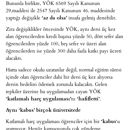
Bununla birlikte, YÖK 6569 Sayılı Kanunun
29.maddesi ile 2547 Sayılı Kanunun 46. maddesinde
yaptığı değişikle
‘az da olsa’
insafa gelmiş denebilir.
Zira değişiklikler öncesinde YÖK, aynı dersi üç kez
alan öğrencilerden kredi başına yüzde 50, dört sefer alan
öğrencilerden yüzde 100, beş sefer ve üzeri alan
öğrencilerden ise yüzde 300 daha fazla katkı payı ücreti
alacaktı.
Hatta sadece okulu uzatanlar değil, normal eğitim süresi
içinde olan öğrenciler dahi bir dersi üç kez alıyorsa
dersin bedelini ödemek zorunda kalacaktı. Gelen
tepkiler üzerine bu uygulamadan cayan YÖK
‘katlamalı harç uygulaması’
nı
‘hafifletti’
.
Aynı ‘kabus’ birçok üniversitede
Katlamalı harç uygulaması öğrenciler için bir
‘kabus
‘u
aratmıyor. Henüz kamuoyunda çok gündeme