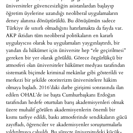
üniversiteler güvencesizliğin asistanlardan başlayıp
öğretim üyelerine uzandığı neoliberal uygulamaların
deney alanına dönüştürüldü. Bu dönüşümün sadece
Türkiye ile sınırlı olmadığını hatırlamakta da fayda var.
AKP iktidarı tüm neoliberal politikaların en kararlı
uygulayıcısı olarak bu uygulamaları yaygınlaştırdı, bir
yandan da hükümet için üniversite hep “ele geçirilmesi”
gereken bir yer olarak görüldü. Görece özgürlükçü bir
atmosferi olan üniversiteler hükümet medyası tarafından
sistematik biçimde kriminal mekânlar gibi gösterildi ve
merkezi bir şekilde otoriterizm üniversitelere hâkim
olmaya başladı. 2016’daki darbe girişimi sonrasında ilan
edilen OHAL’de ise başta Cumhurbaşkanı Erdoğan
tarafından hedefe oturtulan barış akademisyenleri olmak
üzere muhalif görülen akademisyenlerin önemli bir
kısmı tasfiye edildi, baskı atmosferinde sendikaların gücü
zayıfladı, öğrenciler ve akademisyenler soruşturmalarla
yıldırılmaya çalışıldı. Bu süreçte üniversitedeki küçük-