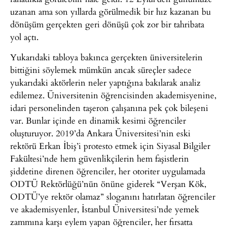
uzanan ama son yıllarda görülmedik bir hız kazanan bu
dönüşüm gerçekten geri dönüşü çok zor bir tahribata
yol açtı.
Yukarıdaki tabloya bakınca gerçekten üniversitelerin
bittiğini söylemek mümkün ancak süreçler sadece
yukarıdaki aktörlerin neler yaptığına bakılarak analiz
edilemez. Üniversitenin öğrencisinden akademisyenine,
idari personelinden taşeron çalışanına pek çok bileşeni
var. Bunlar içinde en dinamik kesimi öğrenciler
oluşturuyor. 2019’da Ankara Üniversitesi’nin eski
rektörü Erkan İbiş’i protesto etmek için Siyasal Bilgiler
Fakültesi’nde hem güvenlikçilerin hem faşistlerin
şiddetine direnen öğrenciler, her otoriter uygulamada
ODTÜ Rektörlüğü’nün önüne giderek “Verşan Kök,
ODTÜ’ye rektör olamaz” sloganını hatırlatan öğrenciler
ve akademisyenler, İstanbul Üniversitesi’nde yemek
zammına karşı eylem yapan öğrenciler, her fırsatta