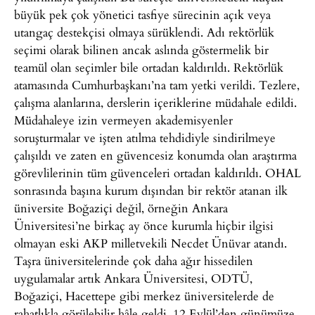
büyük pek çok yönetici tasfiye sürecinin açık veya
utangaç destekçisi olmaya sürüklendi. Adı rektörlük
seçimi olarak bilinen ancak aslında göstermelik bir
teamül olan seçimler bile ortadan kaldırıldı. Rektörlük
atamasında Cumhurbaşkanı’na tam yetki verildi. Tezlere,
çalışma alanlarına, derslerin içeriklerine müdahale edildi.
Müdahaleye izin vermeyen akademisyenler
soruşturmalar ve işten atılma tehdidiyle sindirilmeye
çalışıldı ve zaten en güvencesiz konumda olan araştırma
görevlilerinin tüm güvenceleri ortadan kaldırıldı. OHAL
sonrasında başına kurum dışından bir rektör atanan ilk
üniversite Boğaziçi değil, örneğin Ankara
Üniversitesi’ne birkaç ay önce kurumla hiçbir ilgisi
olmayan eski AKP milletvekili Necdet Ünüvar atandı.
Taşra üniversitelerinde çok daha ağır hissedilen
uygulamalar artık Ankara Üniversitesi, ODTÜ,
Boğaziçi, Hacettepe gibi merkez üniversitelerde de
rahatlıkla görülebilir hâle geldi. 12 Eylül’den günümüze