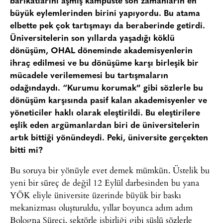
barikatlarını aşmış kampüste son zamanların en
büyük eylemlerinden birini yapıyordu. Bu atama
elbette pek çok tartışmayı da beraberinde getirdi.
Üniversitelerin son yıllarda yaşadığı köklü
dönüşüm, OHAL döneminde akademisyenlerin
ihraç edilmesi ve bu dönüşüme karşı birleşik bir
mücadele verilememesi bu tartışmaların
odağındaydı. “Kurumu korumak” gibi sözlerle bu
dönüşüm karşısında pasif kalan akademisyenler ve
yöneticiler haklı olarak eleştirildi. Bu eleştirilere
eşlik eden argümanlardan biri de üniversitelerin
artık bittiği yönündeydi. Peki, üniversite gerçekten
bitti mi?
Bu soruya bir yönüyle evet demek mümkün. Üstelik bu
yeni bir süreç de değil 12 Eylül darbesinden bu yana
YÖK eliyle üniversite üzerinde büyük bir baskı
mekanizması oluşturuldu, yıllar boyunca adım adım
Bologna Süreci, sektörle işbirliği gibi süslü sözlerle