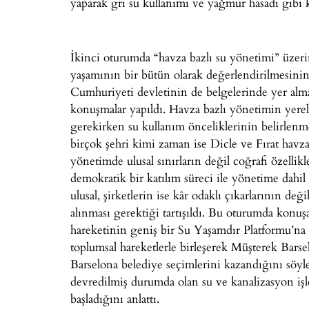
yaparak gri su kullanımı ve yağmur hasadı gibi 
İkinci oturumda “havza bazlı su yönetimi” üzerin
yaşamının bir bütün olarak değerlendirilmesinin
Cumhuriyeti devletinin de belgelerinde yer alm
konuşmalar yapıldı. Havza bazlı yönetimin yere
gerekirken su kullanım önceliklerinin belirlen
birçok şehri kimi zaman ise Dicle ve Fırat havza
yönetimde ulusal sınırların değil coğrafi özelli
demokratik bir katılım süreci ile yönetime dahi
ulusal, şirketlerin ise kâr odaklı çıkarlarının de
alınması gerektiği tartışıldı. Bu oturumda konuş
hareketinin geniş bir Su Yaşamdır Platformu’na
toplumsal hareketlerle birleşerek Müşterek Barse
Barselona belediye seçimlerini kazandığını söyl
devredilmiş durumda olan su ve kanalizasyon işl
başladığını anlattı.