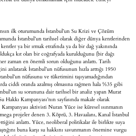
ansın ilk oturumunda İstanbul’un Su Krizi ve Çözüm
numunda İstanbul’un tarihsel olarak diğer dünya kentlerinden
kentler ya bir ırmak etrafında ya da bir dağ yakınında
oldukça kıt olan bir coğrafyada kurulduğunu (bir dağı
her zaman en önemli sorun olduğunu anlattı. Tarih
iğini anlatarak İstanbul’un nüfusunun hızla arttığı 1950
 İstanbul’un nüfusunu ve tüketimini taşıyamadığından
arda ciddi oranda azalmış olmasına rağmen hala %35 gibi
nbul’un su sorununa dair tarihsel bir analiz yapan Murat
u Hakkı Kampanyası’nın sayfasında makale olarak
 Kampanyası aktivisti Nuran Yüce ise küresel ısınmanın
ve mega projeler denen 3. Köprü, 3. Havaalanı, Kanal İstanbul
ttiğini anlattı. Yüce, neoliberal politikalar ile birlikte suya
laştığını buna karşı su hakkını savunmanın önemine vurgu