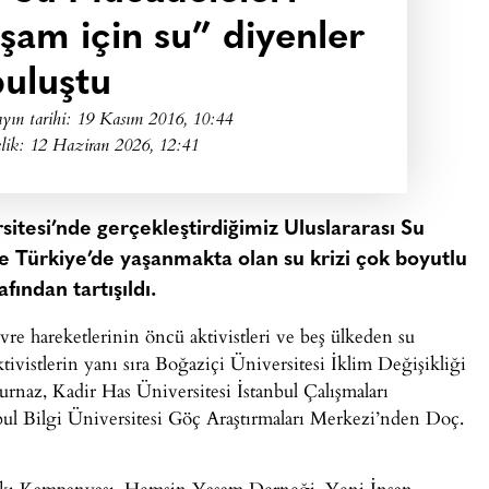
şam için su” diyenler
buluştu
yın tarihi:
19 Kasım 2016, 10:44
lik: 12 Haziran 2026, 12:41
sitesi’nde gerçekleştirdiğimiz Uluslararası Su
 Türkiye’de yaşanmakta olan su krizi çok boyutlu
fından tartışıldı.
re hareketlerinin öncü aktivistleri ve beş ülkeden su
tivistlerin yanı sıra Boğaziçi Üniversitesi İklim Değişikliği
urnaz, Kadir Has Üniversitesi İstanbul Çalışmaları
ul Bilgi Üniversitesi Göç Araştırmaları Merkezi’nden Doç.
kkı Kampanyası, Hemşin Yaşam Derneği, Yeni İnsan