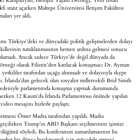
 stant açarken Maltepe Üniversitesi İletişim Fakültesi
aları yer aldı.
smı Türkiye’deki ve dünyadaki politik gelişmelerden dolayı
killerinin tutuklanmasının hemen ardına gelmesi sonucu
lamadı. Ancak sadece Türkiye’de değil dünyada da
 örneği olarak Filistin’den katılacak konuşmacı Dr. Ayman
i yetkililer tarafından uçağa alınmadı ve dolayısıyla skype
 İrlanda’dan gelecek olan sosyalist milletvekili Brid Smith
zi nedeniyle parlamentoda konuşma yapmak durumunda
emezken 12 Kasım’da İrlanda Parlamentosu önünde yapılan
ideo mesajını bizlerle paylaştı.
netmeni Ömer Madra tarafından yapıldı. Madra
 geçilirken Trump’ın ABD Başkanı seçilmesinin işimizi
ürdüğünü söyledi. Bu konferansın zamanlamasının bu
berbat bir dünya bırakmamak için mücadele etmeyi