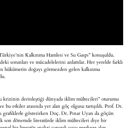
Türkiye’nin Kalkınma Hamlesi ve Su Gaspı” konuşuldu.
deki sorunları ve mücadelelerini anlattılar. Her yerelde farklı
arın hükümetin doğayı görmezden gelen kalkınma
du.
 krizinin derinleştiği dünyada iklim mültecileri” oturumu
e bu etkiler arasında yer alan göç olgusu tartışıldı. Prof. Dr.
 grafiklerle gösterirken Doç. Dr. Pınar Uyan da göçün
ak son dönemde literatürde iklim mültecileri diye bir
enel bir literatür analizi yaparak suyu merkeze alan