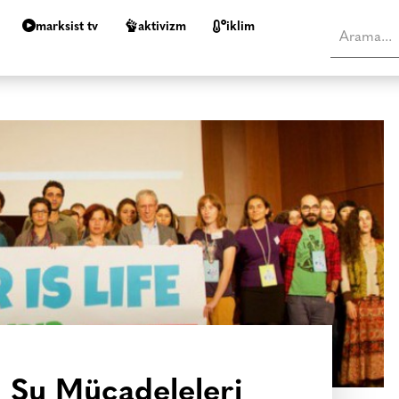
marksist tv
aktivizm
i̇klim
ı Su Mücadeleleri