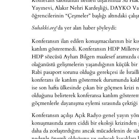
Yayınevi, Alakır Nehri Kardeşliği, DAYKO Vakfı
öğrencilerinin “Çeşmeler” başlığı altındaki çalışm
‘da yer alan haber şöyleydi:
Suhakki.org
Konferansın ilan edilen konuşmacılarının bir kı
katılım gösteremedi. Konferansın HDP Milletve
HDP sözcüsü Ayhan Bilgen maalesef aramızda o
olağanüstü gelişmelerin yaşandığının küçük bir
Rabi pasaport sorunu olduğu gerekçesi ile İsraill
konferans ile katılım göstermek durumunda kaldı.
ise son hafta ülkesinde çıkan bir göçmen kri
olduğunu belirterek konferansa katılım göster
göçmenlerle dayanışma eylemi sırasında çektiği v
Konferansın açılışı Açık Radyo genel yayın yö
konuşmasında zaten ciddi bir ekoloji krizinden
daha da zorlaştırdığını ancak mücadelenin de s
nedenle önemli olduğunu ve gelecek kuşaklara 