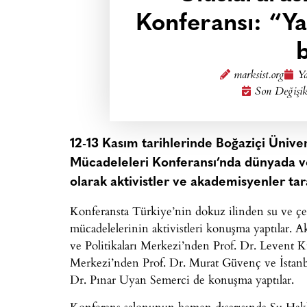
Konferansı: “Ya
marksist.org
Ya
Son Değişik
12-13 Kasım tarihlerinde Boğaziçi Üniver
Mücadeleleri Konferansı’nda dünyada ve
olarak aktivistler ve akademisyenler tara
Konferansta Türkiye’nin dokuz ilinden su ve çev
mücadelelerinin aktivistleri konuşma yaptılar. Ak
ve Politikaları Merkezi’nden Prof. Dr. Levent K
Merkezi’nden Prof. Dr. Murat Güvenç ve İstanb
Dr. Pınar Uyan Semerci de konuşma yaptılar.
Konferans salonunun hemen dışarısında Su Ha