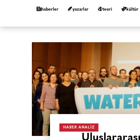
haberler
yazarlar
teori
kültür
HABER ANALIZ
Uluslararas