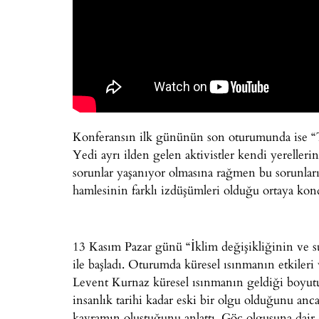
Konferansın ilk gününün son oturumunda ise “
Yedi ayrı ilden gelen aktivistler kendi yerellerin
sorunlar yaşanıyor olmasına rağmen bu sorunl
hamlesinin farklı izdüşümleri olduğu ortaya kon
13 Kasım Pazar günü “İklim değişikliğinin ve su
ile başladı. Oturumda küresel ısınmanın etkileri v
Levent Kurnaz küresel ısınmanın geldiği boyutu
insanlık tarihi kadar eski bir olgu olduğunu anc
kavramın oluştuğunu anlattı. Göç olgusuna dair g