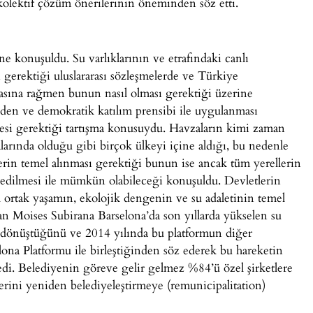
kolektif çözüm önerilerinin öneminden söz etti.
e konuşuldu. Su varlıklarının ve etrafındaki canlı
 gerektiği uluslararası sözleşmelerde ve Türkiye
asına rağmen bunun nasıl olması gerektiği üzerine
lden ve demokratik katılım prensibi ile uygulanması
mesi gerektiği tartışma konusuydu. Havzaların kimi zaman
larında olduğu gibi birçok ülkeyi içine aldığı, bu nedenle
klerin temel alınması gerektiği bunun ise ancak tüm yerellerin
l edilmesi ile mümkün olabileceği konuşuldu. Devletlerin
ğil ortak yaşamın, ekolojik dengenin ve su adaletinin temel
an Moises Subirana Barselona’da son yıllarda yükselen su
 dönüştüğünü ve 2014 yılında bu platformun diğer
lona Platformu ile birleştiğinden söz ederek bu hareketin
edi. Belediyenin göreve gelir gelmez %84’ü özel şirketlere
erini yeniden belediyeleştirmeye (remunicipalitation)