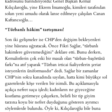
kadrosunu barındırıyordu: Genel Başkan Kemal
Kılıçdaroğlu, yine Ekrem İmamoğlu, kimileri tarafından
solun yeni umudu olarak lanse edilmeye çalışılan Canan
Kaftancıoğlu…
“Türbanlı hâkim” tartışması!
Son iki gelişmeler ise CHP’den değişim bekleyenleri
yine hüsrana uğratacak. Önce Fikri Sağlar, “türbanlı
hakimlere güvenmediğini” deklare etti. Bunu derken,
Kemalistlerin çok eski bir masalı olan “türban-başörtüsü
farkı”na atıf yaparak “Türban irticai faaliyetlerin şeriat
isteyenlerin üniformasıdır” dedi. Sağlar bir zamanlar
CHP’nin solcu kanadında sayılan, hatta kimi büyükçe sol
gazetelerde köşe verilen bir isimdi. Bu açıklamasıyla
açıkça nefret suçu işledi; kadınların ne giyeceğine
kısıtlama getirmeye çalışırken, belirli bir tip giyim
tarzına koyu bir nefret duyduğunu gösteren ayrımcı
söylemlerde bulundu. Öyle ki, Kılıçdaroğlu bile buna