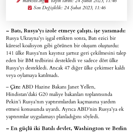
marksist.org
Yayın tarihi:
24 Şubat 2023, 11:46
Son Değişiklik: 24 Şubat 2023, 11:46
– Batı, Rusya’yı izole etmeye çalıştı. işe yaramadı:
Rusya Ukrayna’yı işgal ettikten sonra, Batı ezici bir
küresel koalisyon gibi görünen bir oluşum oluşturdu:
141 ülke Rusya’nın kayıtsız şartsız geri çekilmesini talep
eden bir BM tedbirini destekledi ve sadece dört ülke
Rusya’yı destekledi. Ancak 47 diğer ülke çekimser kaldı
veya oylamaya katılmadı.
–
Çin:
ABD Hazine Bakanı Janet Yellen,
Hindistan’daki G20 maliye bakanları toplantısında
Pekin’i Rusya’nın yaptırımlardan kaçmasına yardım
etmesi konusunda uyardı. Ayrıca ABD’nin Rusya’ya ek
yaptırımlar uygulamayı planladığını söyledi.
– En güçlü iki Batılı devlet, Washington ve Berlin