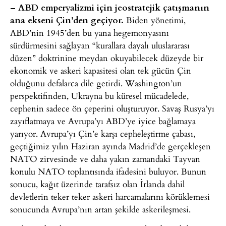
– ABD emperyalizmi için jeostratejik çatışmanın
ana ekseni Çin’den geçiyor.
Biden yönetimi,
ABD’nin 1945’den bu yana hegemonyasını
sürdürmesini sağlayan “kurallara dayalı uluslararası
düzen” doktrinine meydan okuyabilecek düzeyde bir
ekonomik ve askeri kapasitesi olan tek gücün Çin
olduğunu defalarca dile getirdi. Washington’un
perspektifinden, Ukrayna bu küresel mücadelede,
cephenin sadece ön çeperini oluşturuyor. Savaş Rusya’yı
zayıflatmaya ve Avrupa’yı ABD’ye iyice bağlamaya
yarıyor. Avrupa’yı Çin’e karşı cepheleştirme çabası,
geçtiğimiz yılın Haziran ayında Madrid’de gerçekleşen
NATO zirvesinde ve daha yakın zamandaki Tayvan
konulu NATO toplantısında ifadesini buluyor. Bunun
sonucu, kağıt üzerinde tarafsız olan İrlanda dahil
devletlerin teker teker askeri harcamalarını körüklemesi
sonucunda Avrupa’nın artan şekilde askerileşmesi.