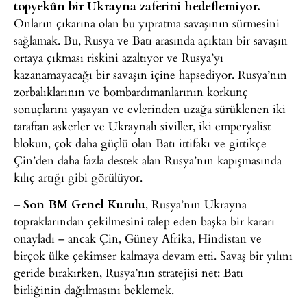
topyekûn bir Ukrayna zaferini hedeflemiyor.
Onların çıkarına olan bu yıpratma savaşının sürmesini
sağlamak. Bu, Rusya ve Batı arasında açıktan bir savaşın
ortaya çıkması riskini azaltıyor ve Rusya’yı
kazanamayacağı bir savaşın içine hapsediyor. Rusya’nın
zorbalıklarının ve bombardımanlarının korkunç
sonuçlarını yaşayan ve evlerinden uzağa sürüklenen iki
taraftan askerler ve Ukraynalı siviller, iki emperyalist
blokun, çok daha güçlü olan Batı ittifakı ve gittikçe
Çin’den daha fazla destek alan Rusya’nın kapışmasında
kılıç artığı gibi görülüyor.
–
Son BM Genel Kurulu
, Rusya’nın Ukrayna
topraklarından çekilmesini talep eden başka bir kararı
onayladı – ancak Çin, Güney Afrika, Hindistan ve
birçok ülke çekimser kalmaya devam etti. Savaş bir yılını
geride bırakırken, Rusya’nın stratejisi net: Batı
birliğinin dağılmasını beklemek.