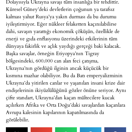
Dolayısıyla Ukrayna savaşı tüm insanlığa bir tehdittir.
Küresel Güney’deki devletlerin çoğunun ya tarafsız
kalması yahut Rusya’ya yakın durması da bu durumu
iyileştirmiyor. Eğer nükleer felaketten kaçınılabilirse
dahi, savaşın yarattığı ekonomik çöküşün, özellikle de
enerji ve gıda enflasyonu üzerindeki etkilerinin tüm
dünyaya fakirlik ve açlık yaydığı gerçeği baki kalacak.
Başka savaşlar, örneğin Etiyopya’nın Tigray
bölgesindeki, 600.000 can alan feci çatışma,
Ukrayna’nın gördüğü ilginin ancak küçücük bir
kısmına mazhar olabiliyor. Bu da Batı emperyalizminin
Ukrayna’da yitirilen canlar ve yaşanılan insani krize dair
endişelerinin ikiyüzlülüğünü gözler önüne seriyor. Aynı
çifte standart, Ukrayna’dan kaçan mültecilere kucak
açılırken Afrika ve Orta Doğu’daki savaşlardan kaçanlara
Avrupa kalesinin kapılarının kapatılmasında da
görülebilir.