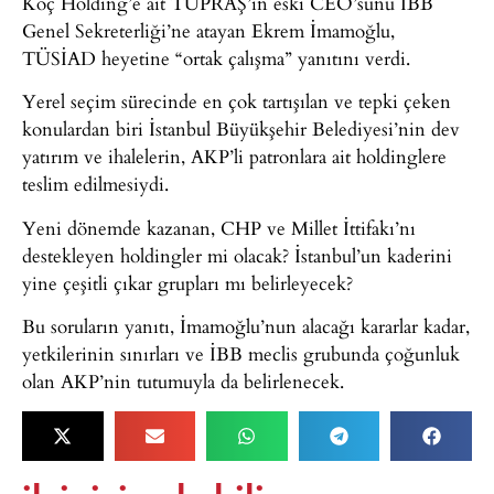
Koç Holding’e ait TÜPRAŞ’ın eski CEO’sunu İBB
Genel Sekreterliği’ne atayan Ekrem İmamoğlu,
TÜSİAD heyetine “ortak çalışma” yanıtını verdi.
Yerel seçim sürecinde en çok tartışılan ve tepki çeken
konulardan biri İstanbul Büyükşehir Belediyesi’nin dev
yatırım ve ihalelerin, AKP’li patronlara ait holdinglere
teslim edilmesiydi.
Yeni dönemde kazanan, CHP ve Millet İttifakı’nı
destekleyen holdingler mi olacak? İstanbul’un kaderini
yine çeşitli çıkar grupları mı belirleyecek?
Bu soruların yanıtı, İmamoğlu’nun alacağı kararlar kadar,
yetkilerinin sınırları ve İBB meclis grubunda çoğunluk
olan AKP’nin tutumuyla da belirlenecek.