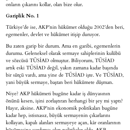
onların çıkarını kollar, olan bize olur.
Gariplik No. 1
Türkiye’de ise, AKP’nin hükümet olduğu 2002’den beri,
egemenler, devlet ve hükümet itişip duruyor.
Bu zaten garip bir durum. Ama en garibi, egemenlerin
durumu. Geleneksel olarak sermaye sahiplerinin kulübü
ve sözcüsü TÜSİAD olmuştur. Biliyorum, TÜSİAD
artık eski TÜSİAD değil, yakın zamana kadar başında
bir sütçü vardı, ama yine de TÜSİAD işte. Ve TÜSİAD,
yani büyük sermaye, baştan beri hükümete düşman.
Niye? AKP hükümeti bugüne kadar iş dünyasının
önünü kesen, işini zorlaştıran herhangi bir şey mi yaptı?
Hayır, aksine. AKP’nin ekonomik politikaları bugüne
kadar hep, istisnasız, büyük sermayenin çıkarlarını
kollayan, kapalı alanları sermayeye açan, kâr oranlarının
büyümesine yardımcı olan politikalar oldu. AKP