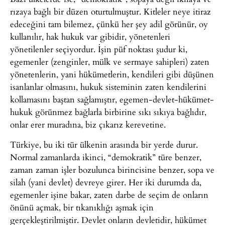
rızaya bağlı bir düzen oturtulmuştur. Kitleler neye itiraz
edeceğini tam bilemez, çünkü her şey adil görünür, oy
kullanılır, hak hukuk var gibidir, yönetenleri
yönetilenler seçiyordur. İşin püf noktası şudur ki,
egemenler (zenginler, mülk ve sermaye sahipleri) zaten
yönetenlerin, yani hükümetlerin, kendileri gibi düşünen
isanlanlar olmasını, hukuk sisteminin zaten kendilerini
kollamasını baştan sağlamıştır, egemen-devlet-hükümet-
hukuk görünmez bağlarla birbirine sıkı sıkıya bağlıdır,
onlar erer muradına, biz çıkarız kerevetine.
Türkiye, bu iki tür ülkenin arasında bir yerde durur.
Normal zamanlarda ikinci, “demokratik” türe benzer,
zaman zaman işler bozulunca birincisine benzer, sopa ve
silah (yani devlet) devreye girer. Her iki durumda da,
egemenler işine bakar, zaten darbe de seçim de onların
önünü açmak, bir tıkanıklığı aşmak için
gerçekleştirilmiştir. Devlet onların devletidir, hükümet