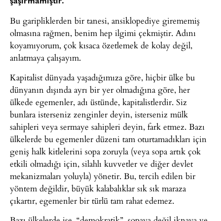
şaşırmamıştır.
Bu garipliklerden bir tanesi, ansiklopediye girememiş
olmasına rağmen, benim hep ilgimi çekmiştir. Adını
koyamıyorum, çok kısaca özetlemek de kolay değil,
anlatmaya çalışayım.
Kapitalist dünyada yaşadığımıza göre, hiçbir ülke bu
dünyanın dışında ayrı bir yer olmadığına göre, her
ülkede egemenler, adı üstünde, kapitalistlerdir. Siz
bunlara isterseniz zenginler deyin, isterseniz mülk
sahipleri veya sermaye sahipleri deyin, fark etmez. Bazı
ülkelerde bu egemenler düzeni tam oturtamadıkları için
geniş halk kitlelerini sopa zoruyla (veya sopa artık çok
etkili olmadığı için, silahlı kuvvetler ve diğer devlet
mekanizmaları yoluyla) yönetir. Bu, tercih edilen bir
yöntem değildir, büyük kalabalıklar sık sık maraza
çıkartır, egemenler bir türlü tam rahat edemez.
Bazı ülkelerde ise, “demokratik”, sopaya değil iknaya ve