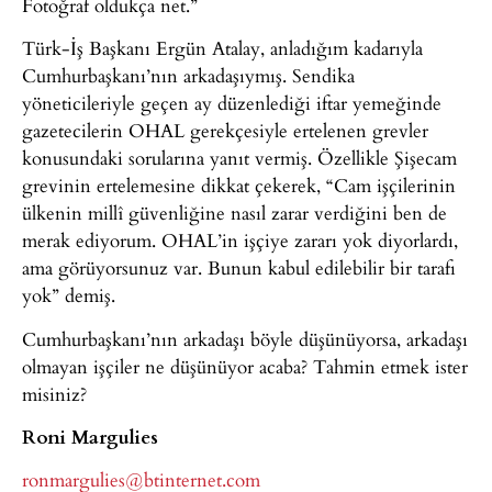
Fotoğraf oldukça net.”
Türk-İş Başkanı Ergün Atalay, anladığım kadarıyla
Cumhurbaşkanı’nın arkadaşıymış. Sendika
yöneticileriyle geçen ay düzenlediği iftar yemeğinde
gazetecilerin OHAL gerekçesiyle ertelenen grevler
konusundaki sorularına yanıt vermiş. Özellikle Şişecam
grevinin ertelemesine dikkat çekerek, “Cam işçilerinin
ülkenin millî güvenliğine nasıl zarar verdiğini ben de
merak ediyorum. OHAL’in işçiye zararı yok diyorlardı,
ama görüyorsunuz var. Bunun kabul edilebilir bir tarafı
yok” demiş.
Cumhurbaşkanı’nın arkadaşı böyle düşünüyorsa, arkadaşı
olmayan işçiler ne düşünüyor acaba? Tahmin etmek ister
misiniz?
Roni Margulies
ronmargulies@btinternet.com