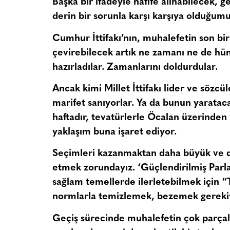
Başka bir ifadeyle hafife alınabilecek, g
derin bir sorunla karşı karşıya olduğumu
Cumhur İttifakı’nın, muhalefetin son bir
çevirebilecek artık ne zamanı ne de hüne
hazırladılar. Zamanlarını doldurdular.
Ancak kimi Millet İttifakı lider ve sözcü
marifet sanıyorlar. Ya da bunun yarataca
haftadır, tevatürlerle Öcalan üzerinden 
yaklaşım buna işaret ediyor.
Seçimleri kazanmaktan daha büyük ve d
etmek zorundayız. ‘
Güçlendirilmiş Par
sağlam temellerde ilerletebilmek için “
normlarla temizlemek, bezemek gereki
Geçiş sürecinde muhalefetin çok parçalı 