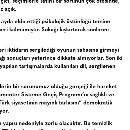
eçici, seçimlerle sınırlı bir sorunun çok ötesinde,
z açık.
 ayda elde ettiği psikolojik üstünlüğü tersine
ri kalmamıştır. Sokağı kışkırtarak sonlarını
leri iktidarın sergilediği oyunun sahasına girmeyi
ğı sonuçları yeterince dikkate almıyorlar. Son iki
yapılan tartışmalarda kullanılan dil, sergilenen
erin bir sorunumuz olduğu gerçeği ile hareket
lamenter Sisteme Geçiş Programı
‘nı sağlıklı ve
Türk siyasetinin mayınlı tarlasını
” demokratik
yor.
yapısı nedeniyle zorlu olacaktır. Bu temizlik