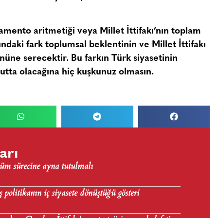
amento aritmetiği veya Millet İttifakı’nın toplam
ndaki fark toplumsal beklentinin ve Millet İttifakı
önüne serecektir. Bu farkın Türk siyasetinin
oyutta olacağına hiç kuşkunuz olmasın.
arı
üm sürecine ayna tutulmalı
politikanın iç siyasete dönüştüğü gösteri