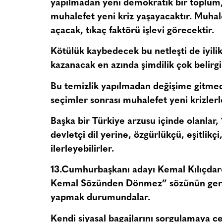
yapılmadan yeni demokratik bir toplum,
muhalefet yeni kriz yaşayacaktır. Muhalef
açacak, tıkaç faktörü işlevi görecektir.
Kötülük kaybedecek bu netleşti de iyil
kazanacak en azında şimdilik çok belir
Bu temizlik yapılmadan değişime gitmed
seçimler sonrası muhalefet yeni krizlerl
Başka bir Türkiye arzusu içinde olanlar,
devletçi dil yerine, özgürlükçü, eşitlikç
ilerleyebilirler.
13.Cumhurbaşkanı adayı Kemal Kılıçdar
Kemal Sözünden Dönmez
” sözünün ger
yapmak durumundalar.
Kendi siyasal bagajlarını sorgulamaya 