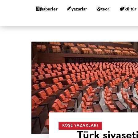
haberler
yazarlar
teori
kültür
KÖŞE YAZARLARI
Türk siyaseti