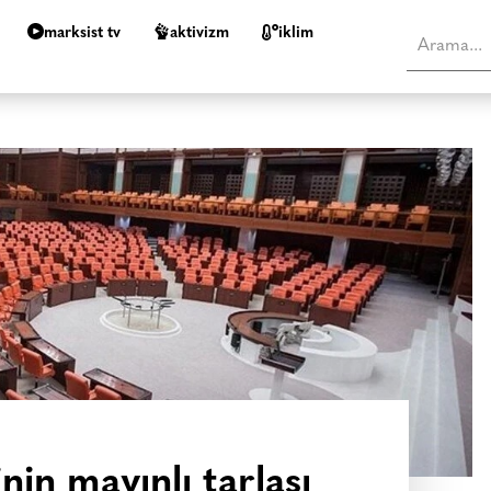
marksist tv
aktivizm
i̇klim
nin mayınlı tarlası