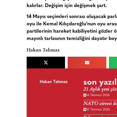
kalırlar. Değişim için değişmek şart.
14 Mayıs seçimleri sonrası oluşacak parl
oyu ile Kemal Kılıçdaroğlu’nun oyu arası
partilerinin hareket kabiliyetini gözler 
mayınlı tarlasının temizliğini dayatır b
Hakan Tahmaz
son yazıl
Hakan Tahmaz
21 Aylık yeni çöz
14 Temmuz 2026
NATO zirvesi dış 
10 Temmuz 2026