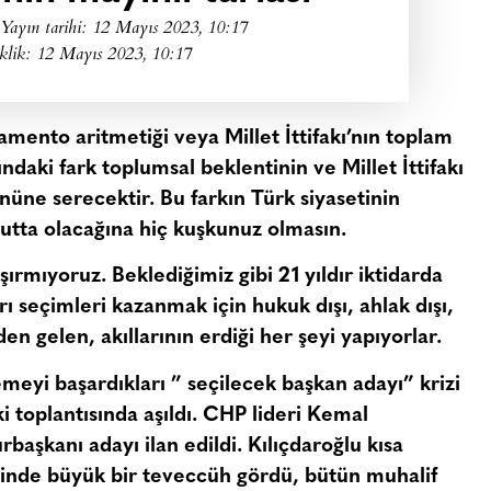
Yayın tarihi:
12 Mayıs 2023, 10:17
klik: 12 Mayıs 2023, 10:17
amento aritmetiği veya Millet İttifakı’nın toplam
ndaki fark toplumsal beklentinin ve Millet İttifakı
önüne serecektir. Bu farkın Türk siyasetinin
oyutta olacağına hiç kuşkunuz olmasın.
aşırmıyoruz. Beklediğimiz gibi 21 yıldır iktidarda
rı seçimleri kazanmak için hukuk dışı, ahlak dışı,
den gelen, akıllarının erdiği her şeyi yapıyorlar.
emeyi başardıkları ”
seçilecek başkan adayı
” krizi
i toplantısında aşıldı. CHP lideri
Kemal
rbaşkanı adayı ilan edildi. Kılıçdaroğlu kısa
nde büyük bir teveccüh gördü, bütün muhalif