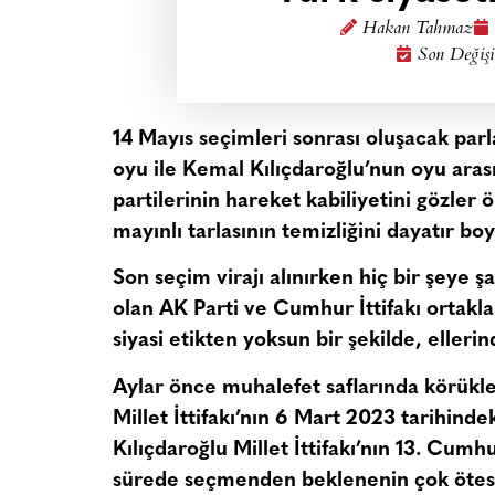
Hakan Tahmaz
Son Değişi
14 Mayıs seçimleri sonrası oluşacak parl
oyu ile Kemal Kılıçdaroğlu’nun oyu arası
partilerinin hareket kabiliyetini gözler 
mayınlı tarlasının temizliğini dayatır b
Son seçim virajı alınırken hiç bir şeye ş
olan AK Parti ve Cumhur İttifakı ortakla
siyasi etikten yoksun bir şekilde, ellerin
Aylar önce muhalefet saflarında körükl
Millet İttifakı’nın 6 Mart 2023 tarihindek
Kılıçdaroğlu
Millet İttifakı’nın 13. Cumhu
sürede seçmenden beklenenin çok ötesi