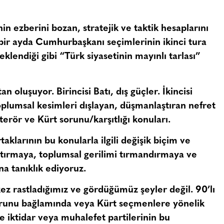
nin ezberini bozan, stratejik ve taktik hesaplarını
n bir ayda Cumhurbaşkanı seçimlerinin ikinci tura
eklendiği gibi “
Türk siyasetinin mayınlı tarlası
”
an oluşuyor. Birincisi Batı, dış güçler. İkincisi
 toplumsal kesimleri dışlayan, düşmanlaştıran nefret
erör ve Kürt sorunu/karşıtlığı konuları.
taklarının bu konularla ilgili değişik biçim ve
ştırmaya, toplumsal gerilimi tırmandırmaya ve
na tanıklık ediyoruz.
ez rastladığımız ve gördüğümüz şeyler değil. 90’lı
 sorunu bağlamında veya Kürt seçmenlere yönelik
e iktidar veya muhalefet partilerinin bu