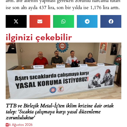
arttı. Bir ailenin yapması gereken zorunlu harcama tutarı
ise son altı ayda 437 lira, son bir yılda ise 1,176 lira arttı.
ilginizi çekebilir
TTB ve Birleşik Metal-İş'ten iklim krizine dair ortak
talep: 'Sıcakta çalışmaya karşı yasal düzenleme
zorunluluktur'
6 Ağustos 2026