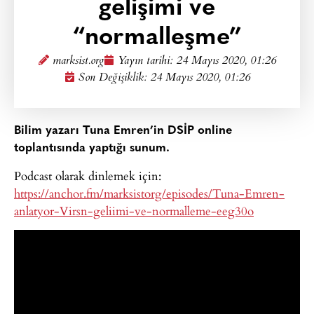
gelişimi ve
“normalleşme”
marksist.org
Yayın tarihi:
24 Mayıs 2020, 01:26
Son Değişiklik: 24 Mayıs 2020, 01:26
Bilim yazarı Tuna Emren’in DSİP online
toplantısında yaptığı sunum.
Podcast olarak dinlemek için:
https://anchor.fm/marksistorg/episodes/Tuna-Emren-
anlatyor-Virsn-geliimi-ve-normalleme-eeg30o