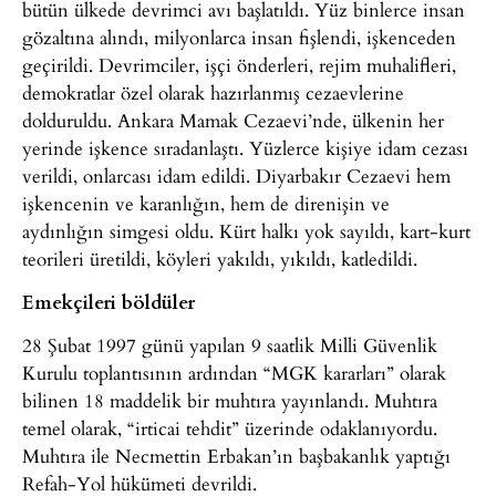
bütün ülkede devrimci avı başlatıldı. Yüz binlerce insan
gözaltına alındı, milyonlarca insan fişlendi, işkenceden
geçirildi. Devrimciler, işçi önderleri, rejim muhalifleri,
demokratlar özel olarak hazırlanmış cezaevlerine
dolduruldu. Ankara Mamak Cezaevi’nde, ülkenin her
yerinde işkence sıradanlaştı. Yüzlerce kişiye idam cezası
verildi, onlarcası idam edildi. Diyarbakır Cezaevi hem
işkencenin ve karanlığın, hem de direnişin ve
aydınlığın simgesi oldu. Kürt halkı yok sayıldı, kart-kurt
teorileri üretildi, köyleri yakıldı, yıkıldı, katledildi.
Emekçileri böldüler
28 Şubat 1997 günü yapılan 9 saatlik Milli Güvenlik
Kurulu toplantısının ardından “MGK kararları” olarak
bilinen 18 maddelik bir muhtıra yayınlandı. Muhtıra
temel olarak, “irticai tehdit” üzerinde odaklanıyordu.
Muhtıra ile Necmettin Erbakan’ın başbakanlık yaptığı
Refah-Yol hükümeti devrildi.