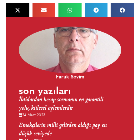
Faruk Sevim
son yazıları
İktidardan hesap sormanın en garantili
yolu, kitlesel eylemlerdir
24 Mart 2023
Emekçilerin milli gelirden aldığı pay en
düşük seviyede