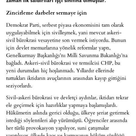
zaman ilk saldırıları işçi sınıfına olmuştur.
Zincirleme darbeler sermaye için
Demokrat Parti, serbest piyasa ekonomisini tam olarak
uygulayabilmek için sivilleşmek, yani mevcut askeri-
sivil bürokrasi vesayetine son vermek istiyordu. Bunun
için devlet memurlarına yönelik reformlar yaptı,
Genelkurmay Başkanlığı’nı Milli Savunma Bakanlığı’na
bağladı. Askeri-sivil bürokrasi ve temsilcisi CHP, bu
yeni durumdan hiç hoşlanmadı. Yıllardır ellerinde
tuttukları iktidarın avuçlarının arasından kayıp gittiğini
seziyorlardı.
Sivil-askeri bürokrasi ve devletçi aydınlar, iktidarı tekrar
ele geçirmek için hazırlıklar yapmaya başlamışlardı.
Hükümetin aslında gerici olduğu, ülkeye şeriat getirmek
istediği söylentileri alıp yürümüştü. Öğrenciler arasında
her türlü provokasyon yapılıyor, suni çatışmalar
yaratılıyor, ülkede kaos ve karmaşanın hüküm sürdüğü