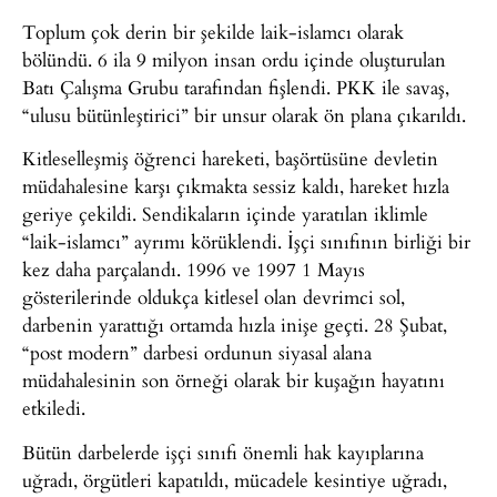
Toplum çok derin bir şekilde laik-islamcı olarak
bölündü. 6 ila 9 milyon insan ordu içinde oluşturulan
Batı Çalışma Grubu tarafından fişlendi. PKK ile savaş,
“ulusu bütünleştirici” bir unsur olarak ön plana çıkarıldı.
Kitleselleşmiş öğrenci hareketi, başörtüsüne devletin
müdahalesine karşı çıkmakta sessiz kaldı, hareket hızla
geriye çekildi. Sendikaların içinde yaratılan iklimle
“laik-islamcı” ayrımı körüklendi. İşçi sınıfının birliği bir
kez daha parçalandı. 1996 ve 1997 1 Mayıs
gösterilerinde oldukça kitlesel olan devrimci sol,
darbenin yarattığı ortamda hızla inişe geçti. 28 Şubat,
“post modern” darbesi ordunun siyasal alana
müdahalesinin son örneği olarak bir kuşağın hayatını
etkiledi.
Bütün darbelerde işçi sınıfı önemli hak kayıplarına
uğradı, örgütleri kapatıldı, mücadele kesintiye uğradı,