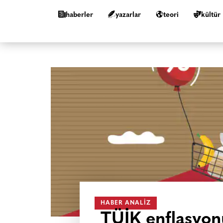
haberler
yazarlar
teori
kültür
HABER ANALIZ
TÜİK enflasyon