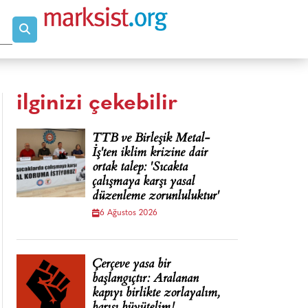
ilginizi çekebilir
TTB ve Birleşik Metal-
İş'ten iklim krizine dair
ortak talep: 'Sıcakta
çalışmaya karşı yasal
düzenleme zorunluluktur'
6 Ağustos 2026
Çerçeve yasa bir
başlangıçtır: Aralanan
kapıyı birlikte zorlayalım,