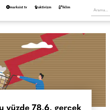
marksist tv
aktivizm
i̇klim
u yüzde 78,6, gerçek