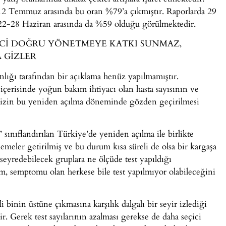
2 Temmuz arasında bu oran %79’a çıkmıştır. Raporlarda 29
2-28 Haziran arasında da %59 olduğu görülmektedir.
ÜRECİ DOĞRU YÖNETMEYE KATKI SUNMAZ,
 GİZLER
nlığı tarafından bir açıklama henüz yapılmamıştır.
 içerisinde yoğun bakım ihtiyacı olan hasta sayısının ve
erimizin bu yeniden açılma döneminde gözden geçirilmesi
k” sınıflandırılan Türkiye’de yeniden açılma ile birlikte
enlemeler getirilmiş ve bu durum kısa süreli de olsa bir kargaşa
seyredebilecek gruplara ne ölçüde test yapıldığı
m, semptomu olan herkese bile test yapılmıyor olabileceğini
i binin üstüne çıkmasına karşılık dalgalı bir seyir izlediği
. Gerek test sayılarının azalması gerekse de daha seçici