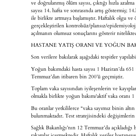
ve doğrulanmış ölüm sayısı, çıktığı hızla azalma
sayısı 14. hafta ve sonrasında artış göstermiş; 1
ile birlikte artmaya başlamıştır. Haftalık olgu v
gerçekleştirilen kontrolsüz/plansız/epidemiyoloj
açılmanın olumsuz sonuçlarını gösterir nitelikted
HASTANE YATIŞ ORANI VE YOĞUN BAKI
Son verilere bakılarak aşağıdaki tespitler yapılabil
Yoğun bakımdaki hasta sayısı 1 Haziran’da 651 
Temmuz’dan itibaren bin 200’ü geçmiştir.
Toplam vaka sayısından iyileşenlerin ve kayıplar
olmakla birlikte yoğun bakım/aktif vaka oranı 
Bu oranlar yetkililerce “vaka sayımız binin altın
bulunmaktadır. Test stratejisindeki değişimlerin
Sağlık Bakanlığı’nın 12 Temmuz’da açıkladığı ha
rakamlar içermektedir. Haftalık veriler hastaneye 