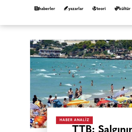
haberler
yazarlar
teori
kültür
HABER ANALIZ
TTB: Salgını