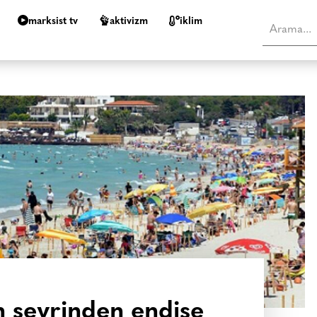
marksist tv
aktivizm
i̇klim
n seyrinden endişe