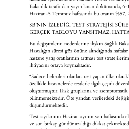
Bakanlık tarafından yayımlanan dokümanda, 6-1
Haziran-5 Temmuz haftasında bu oranın %57, 2
SB’NIN İZLEDİĞİ TEST STRATEJİSİ S
GERÇEK TABLOYU YANSITMAZ, HATTA
Bu değişimlerin nedenlerine ilişkin Sağlık Baka
Hastalığın süresi göz önüne alındığında haftalar
hastane yatış oranlarının artması test stratejil
ihtiyacını ortaya koymaktadır.
“Sadece belirtileri olanlara test yapan ülke olara
özellikle hastanelerde testlerle ilgili çeşitli düz
oluşturmuştur. Risk gruplarına ve asemptomatik 
bilinmemektedir. Öte yandan verilerdeki değişi
düşündürmektedir.
Test sayılarının Haziran ayının son haftasında ell
ve son birkaç gündür azaldığı dikkat çekmektedir