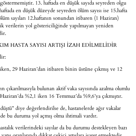
 göstermemiştir. 13. haftada en düşük sayıda seyreden olgu
4.haftada en düşük düzeyde seyreden ölüm sayısı ise 15.hafta
e ölüm sayıları 12.haftanın sonundan itibaren (1 Haziran)
ik verilerin yol göstericiliğinde yapılmayan yeniden
ir.
M HASTA SAYISI ARTIŞI İZAH EDİLMELİDİR
ir:
iken, 29 Haziran’dan itibaren binin üstüne çıkmış ve 12
ın çıkarılmasıyla bulunan aktif vaka sayısında azalma olumlu
1 Haziran’da %2,1 iken 16 Temmuz’da %9,6’ya çıkmıştır.
 düştü” diye değerlendirilse de, hastanelerde ağır vakalar
 de bu duruma yol açmış olma ihtimali vardır.
stalık verilerindeki sayılar da bu durumu destekleyen bazı
yatış oranlarında dikkat çekici artışlara işaret etmektedir.