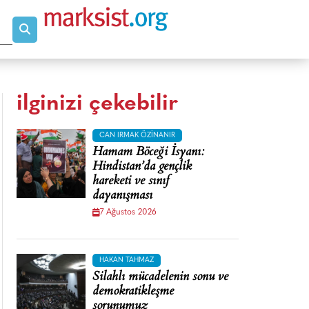
ilginizi çekebilir
CAN IRMAK ÖZINANIR
Hamam Böceği İsyanı:
Hindistan’da gençlik
hareketi ve sınıf
dayanışması
7 Ağustos 2026
HAKAN TAHMAZ
Silahlı mücadelenin sonu ve
demokratikleşme
sorunumuz