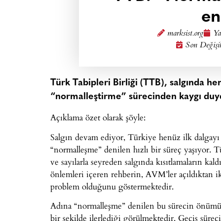
en
marksist.org
Ya
Son Değişi
Türk Tabipleri Birliği (TTB), salgında he
“normalleştirme” sürecinden kaygı duydu
Açıklama özet olarak şöyle:
Salgın devam ediyor, Türkiye henüz ilk dalgay
“normalleşme” denilen hızlı bir süreç yaşıyor. T
ve sayılarla seyreden salgında kısıtlamaların ka
önlemleri içeren rehberin, AVM’ler açıldıktan ik
problem olduğunu göstermektedir.
Adına “normalleşme” denilen bu sürecin önümüzd
bir şekilde ilerlediği görülmektedir. Geçiş süre