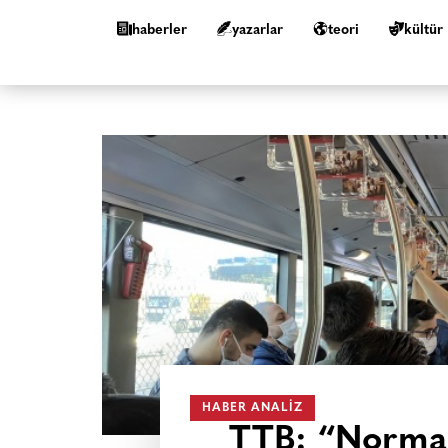
haberler
yazarlar
teori
kültür
HABER ANALIZ
TTB: “Normal