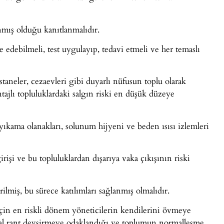
mış olduğu kanıtlanmalıdır.
le edebilmeli, test uygulayıp, tedavi etmeli ve her temaslı
staneler, cezaevleri gibi duyarlı nüfusun toplu olarak
ajlı topluluklardaki salgın riski en düşük düzeye
el yıkama olanakları, solunum hijyeni ve beden ısısı izlemleri
irişi ve bu topluluklardan dışarıya vaka çıkışının riski
ilmiş, bu sürece katılımları sağlanmış olmalıdır.
 için en riskli dönem yöneticilerin kendilerini övmeye
sal rant devşirmeye odaklandığı ve toplumun normalleşme