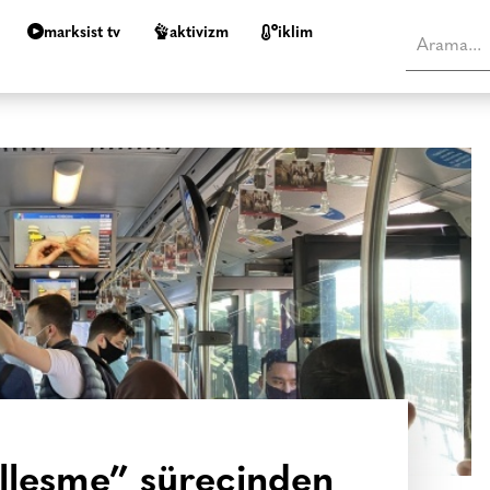
marksist tv
aktivizm
i̇klim
leşme” sürecinden