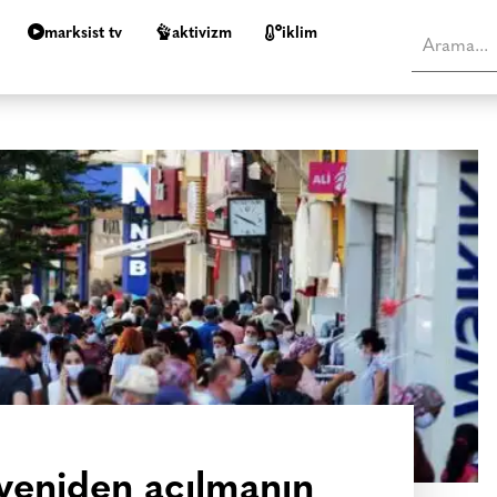
marksist tv
aktivizm
i̇klim
yeniden açılmanın