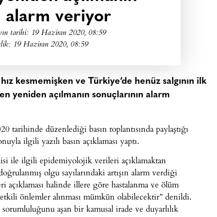
ı alarm veriyor
ın tarihi:
19 Haziran 2020, 08:59
lik: 19 Haziran 2020, 08:59
 hız kesmemişken ve Türkiye’de henüz salgının ilk
ken yeniden açılmanın sonuçlarının alarm
0 tarihinde düzenlediği basın toplantısında paylaştığı
la ilgili yazılı basın açıklaması yaptı.
 ile ilgili epidemiyolojik verileri açıklamaktan
oğrulanmış olgu sayılarındaki artışın alarm verdiği
leri açıklaması halinde illere göre hastalanma ve ölüm
a etkili önlemler alınması mümkün olabilecektir” denildi.
sorumluluğunu aşan bir kamusal irade ve duyarlılık