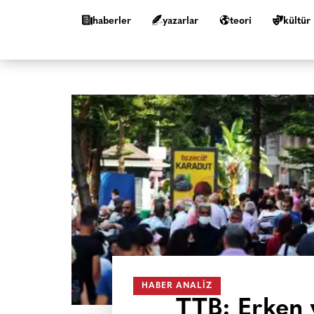
haberler
yazarlar
teori
kültür
HABER ANALIZ
TTB: Erken 