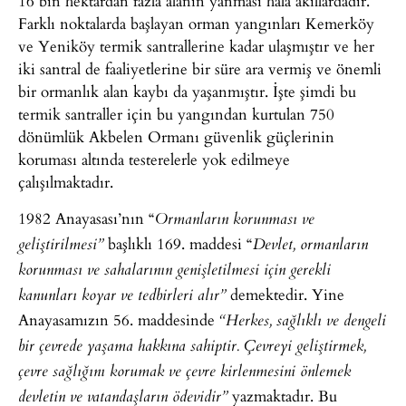
16 bin hektardan fazla alanın yanması hala akıllardadır.
Farklı noktalarda başlayan orman yangınları Kemerköy
ve Yeniköy termik santrallerine kadar ulaşmıştır ve her
iki santral de faaliyetlerine bir süre ara vermiş ve önemli
bir ormanlık alan kaybı da yaşanmıştır. İşte şimdi bu
termik santraller için bu yangından kurtulan 750
dönümlük Akbelen Ormanı güvenlik güçlerinin
koruması altında testerelerle yok edilmeye
çalışılmaktadır.
1982 Anayasası’nın “
Ormanların korunması ve
başlıklı 169. maddesi “
geliştirilmesi”
Devlet, ormanların
korunması ve sahalarının genişletilmesi için gerekli
demektedir. Yine
kanunları koyar ve tedbirleri alır”
Anayasamızın 56. maddesinde
“
Herkes, sağlıklı ve dengeli
bir çevrede yaşama hakkına sahiptir. Çevreyi geliştirmek,
çevre sağlığını korumak ve çevre kirlenmesini önlemek
yazmaktadır. Bu
devletin ve vatandaşların ödevidir”