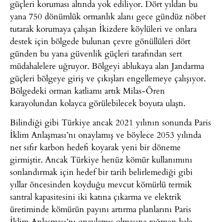
güçleri koruması altında yok ediliyor. Dört yıldan bu
yana 750 dönümlük ormanlık alanı gece gündüz nöbet
tutarak korumaya çalışan İkizdere köylüleri ve onlara
destek için bölgede bulunan çevre gönüllüleri dört
günden bu yana güvenlik güçleri tarafından sert
müdahalelere uğruyor. Bölgeyi ablukaya alan Jandarma
güçleri bölgeye giriş ve çıkışları engellemeye çalışıyor.
Bölgedeki orman katliamı artık Milas-Ören
karayolundan kolayca görülebilecek boyuta ulaştı.
Bilindiği gibi Türkiye ancak 2021 yılının sonunda Paris
İklim Anlaşması’nı onaylamış ve böylece 2053 yılında
net sıfır karbon hedefi koyarak yeni bir döneme
girmiştir. Ancak Türkiye henüz kömür kullanımını
sonlandırmak için hedef bir tarih belirlemediği gibi
yıllar öncesinden koyduğu mevcut kömürlü termik
santral kapasitesini iki katına çıkarma ve elektrik
üretiminde kömürün payını artırma planlarını Paris
İklim Anlaşması’nı onaylamış olmasına rağmen hala