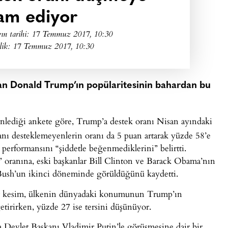
am ediyor
ın tarihi:
17 Temmuz 2017, 10:30
lik: 17 Temmuz 2017, 10:30
kan Donald Trump’ın popülaritesinin bahardan bu
enlediği ankete göre, Trump’a destek oranı Nisan ayındaki
anı desteklemeyenlerin oranı da 5 puan artarak yüzde 58’e
performansını “şiddetle beğenmediklerini” belirtti.
oranına, eski başkanlar Bill Clinton ve Barack Obama’nın
ush’un ikinci döneminde görüldüğünü kaydetti.
bir kesim, ülkenin dünyadaki konumunun Trump’ın
getirirken, yüzde 27 ise tersini düşünüyor.
 Devlet Başkanı Vladimir Putin’le görüşmesine dair bir