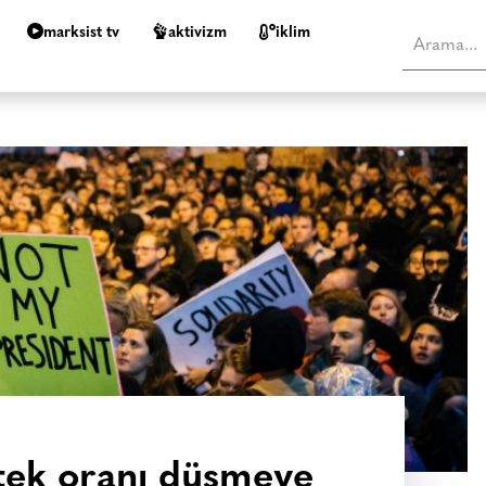
marksist tv
aktivizm
i̇klim
tek oranı düşmeye