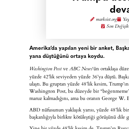
dev
marksist.org
Yay
Son Değişik
Amerika’da yapılan yeni bir anket, Baş
yana düştüğünü ortaya koydu.
ve
‘ün ortaklaşa düz
Washington Post
ABC News
yüzde 42’lik seviyeden yüzde 36’ya düştü. Başk
ulaştı. Bu gruptan yüzde 48’lik kesim, Trump’ın 
Washington Post, bu düzeyde bir “beğenmeme” 
maruz kalmadığını, ama bu oranın George W. B
ABD nüfusunun yaklaşık yarısı, yüzde 48’lik 
başkanlığıyla birlikte kötüleştiği görüşünü dile 
Yine bir yüzde 48’lik kesim de, Trump’ın Rusya