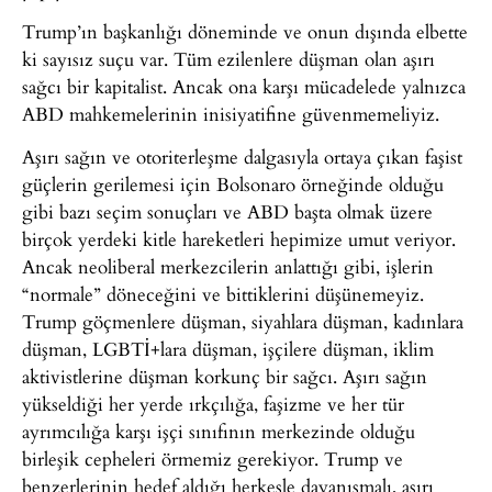
Trump’ın başkanlığı döneminde ve onun dışında elbette
ki sayısız suçu var. Tüm ezilenlere düşman olan aşırı
sağcı bir kapitalist. Ancak ona karşı mücadelede yalnızca
ABD mahkemelerinin inisiyatifine güvenmemeliyiz.
Aşırı sağın ve otoriterleşme dalgasıyla ortaya çıkan faşist
güçlerin gerilemesi için Bolsonaro örneğinde olduğu
gibi bazı seçim sonuçları ve ABD başta olmak üzere
birçok yerdeki kitle hareketleri hepimize umut veriyor.
Ancak neoliberal merkezcilerin anlattığı gibi, işlerin
“normale” döneceğini ve bittiklerini düşünemeyiz.
Trump göçmenlere düşman, siyahlara düşman, kadınlara
düşman, LGBTİ+lara düşman, işçilere düşman, iklim
aktivistlerine düşman korkunç bir sağcı. Aşırı sağın
yükseldiği her yerde ırkçılığa, faşizme ve her tür
ayrımcılığa karşı işçi sınıfının merkezinde olduğu
birleşik cepheleri örmemiz gerekiyor. Trump ve
benzerlerinin hedef aldığı herkesle dayanışmalı, aşırı