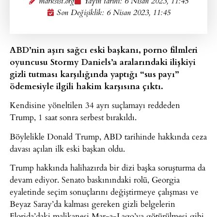
marksist.org
Yayın tarihi:
6 Nisan 2023, 11:45
Son Değişiklik: 6 Nisan 2023, 11:45
ABD’nin aşırı sağcı eski başkanı, porno filmleri
oyuncusu Stormy Daniels’a aralarındaki ilişkiyi
gizli tutması karşılığında yaptığı “sus payı”
ödemesiyle ilgili hakim karşısına çıktı.
Kendisine yöneltilen 34 ayrı suçlamayı reddeden
Trump, 1 saat sonra serbest bırakıldı.
Böylelikle Donald Trump, ABD tarihinde hakkında ceza
davası açılan ilk eski başkan oldu.
Trump hakkında halihazırda bir dizi başka soruşturma da
devam ediyor. Senato baskınındaki rolü, Georgia
eyaletinde seçim sonuçlarını değiştirmeye çalışması ve
Beyaz Saray’da kalması gereken gizli belgelerin
Florida’daki malikanesi Mar-a-Lago’ya götürülmesi gibi