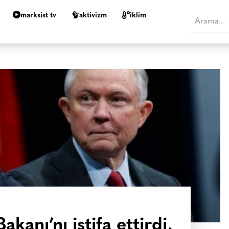
marksist tv
aktivizm
i̇klim
kanı’nı istifa ettirdi,