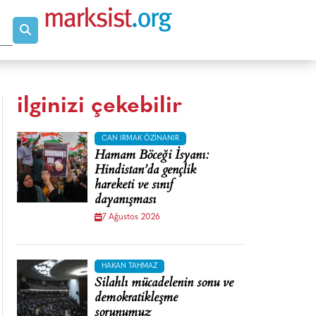
ilginizi çekebilir
CAN IRMAK ÖZINANIR
Hamam Böceği İsyanı:
Hindistan’da gençlik
hareketi ve sınıf
dayanışması
7 Ağustos 2026
HAKAN TAHMAZ
Silahlı mücadelenin sonu ve
demokratikleşme
sorunumuz