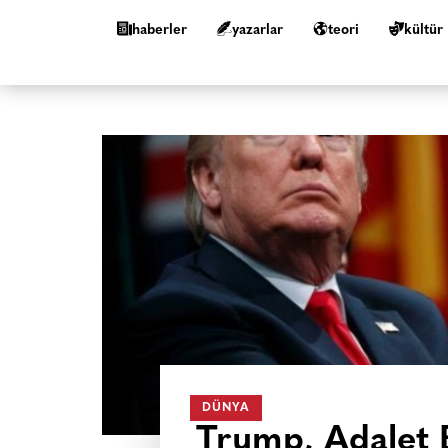
haberler
yazarlar
teori
kültür
DÜNYA
Trump, Adalet Ba