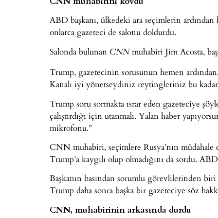
CNN muhabirini kovdu
ABD başkanı, ülkedeki ara seçimlerin ardından k
onlarca gazeteci de salonu doldurdu.
Salonda bulunan
muhabiri Jim Acosta, baş
CNN
Trump, gazetecinin sorusunun hemen ardından,
Kanalı iyi yönetseydiniz reytingleriniz bu kada
Trump soru sormakta ısrar eden gazeteciye şöyl
çalıştırdığı için utanmalı. Yalan haber yapıyors
mikrofonu.”
CNN muhabiri, seçimlere Rusya’nın müdahale etti
Trump’a kaygılı olup olmadığını da sordu. ABD 
Başkanın basından sorumlu görevlilerinden biri
Trump daha sonra başka bir gazeteciye söz hakkı
CNN, muhabirinin arkasında durdu