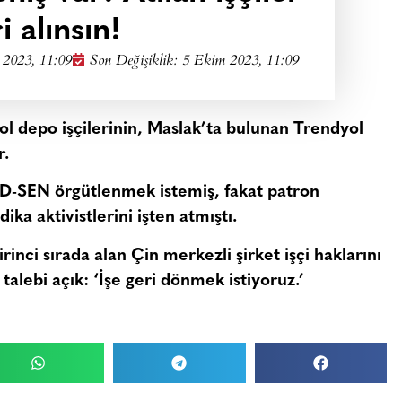
i alınsın!
 2023, 11:09
Son Değişiklik: 5 Ekim 2023, 11:09
yol depo işçilerinin, Maslak’ta bulunan Trendyol
r.
GD-SEN örgütlenmek istemiş, fakat patron
a aktivistlerini işten atmıştı.
rinci sırada alan Çin merkezli şirket işçi haklarını
alebi açık: ‘İşe geri dönmek istiyoruz.’