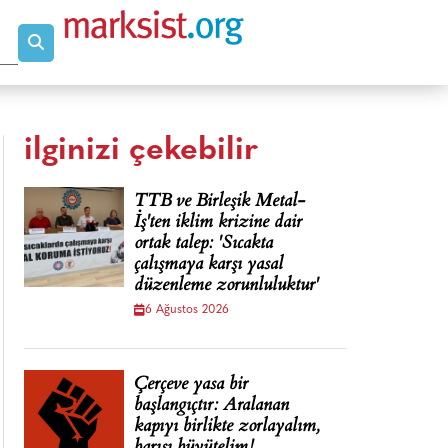
ilginizi çekebilir
TTB ve Birleşik Metal-
İş'ten iklim krizine dair
ortak talep: 'Sıcakta
çalışmaya karşı yasal
düzenleme zorunluluktur'
6 Ağustos 2026
Çerçeve yasa bir
başlangıçtır: Aralanan
kapıyı birlikte zorlayalım,