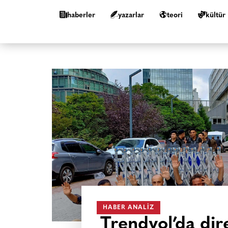
haberler
yazarlar
teori
kültür
HABER ANALIZ
Trendyol’da dire