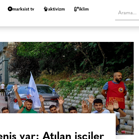
marksist tv
aktivizm
i̇klim
niş var: Atılan işçiler