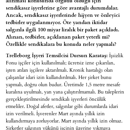
alınması konusunda örgütlü olduğu için
sendikasız işyerlerine göre avantajlı durumdalar.
Ancak, sendikasız işyerlerinde hijyen ve önleyici
tedbirler uygulanmıyor. Öte yandan iktidar
salgınla ilgili 100 miyar liralık bir paket açıkladı.
Alınan, tedbirler, açıklanan paket yeterli mi?
Özellikle sendikalara bu konuda neler yapmalı?
Trelleborg İşyeri Temsilcisi Dursun Karataş:
İşsizlik
Fonu işçiler için kullanılmalı; ücretsiz izne çıkarılan,
işten atılan işçilere aktarılmalı. Kronik hastalığı olan
çalışanlar idari izin kullandırılmalı. Her şirket bunu
yapmalı, doğru olun budur. Üretimde 1,5 metre mesafe
kuralına uyulmalı, yan yana çalıştırılmamalı. Bu taleplerin
gerçekleştirilmesinde sendikalı işyerleri öncülük
etmeliler. Doğal afetler, salgınlar gibi durumlarda idari
izin verilmeli. İşverenler Mart ayında yıllık izin
kullandırmaya zorluyorlar. Mart ayında yıllık izin olmaz.
Şirketler salgının yükünü işçinin üzerine yıkmaya