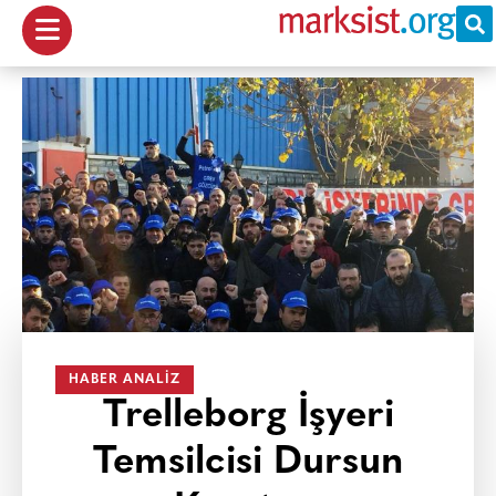
HABER ANALIZ
Trelleborg İşyeri
Temsilcisi Dursun