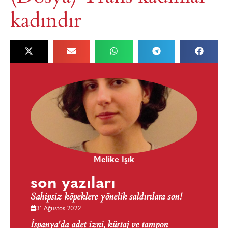
kadındır
Melike Işık
son yazıları
Sahipsiz köpeklere yönelik saldırılara son!
31 Ağustos 2022
İspanya'da adet izni, kürtaj ve tampon