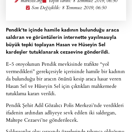
marksist.org
Yayın tarihi:
8 Temmuz 2019, 06:50
Son Değişiklik: 8 Temmuz 2019, 06:50
Pendik’te içinde hamile kadının bulunduğu araca
saldıran ve görüntülerin internette yayılmasıyla
büyük tepki toplayan Hasan ve Hüseyin Sel
kardeşler tutuklanarak cezaevine gönderildi.
E-5 otoyolunun Pendik mevkisinde trafikte “yol
vermedikleri” gerekçesiyle içerisinde hamile bir kadının
da bulunduğu bir aracın önünü kesip araca hasar veren
Hasan Sel ve Hüseyin Sel için çıktıkları mahkemede
tutuklama kararı verildi.
Pendik Şehit Adil Gözalıcı Polis Merkezi’nde verdikleri
ifadenin ardından adliyeye sevk edilen iki saldırgan,
Maltepe Cezaevi’ne gönderilecek.
Saldırganlar olay sırasında üzerlerinde tabanca olduğunu