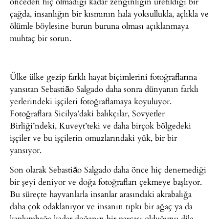
önceden hiç olmadığı kadar zenginliğin üretildiği bir
çağda, insanlığın bir kısmının hala yoksullukla, açlıkla ve
ölümle böylesine burun buruna olması açıklanmaya
muhtaç bir sorun.
Ülke ülke gezip farklı hayat biçimlerini fotoğraflarına
yansıtan Sebastião Salgado daha sonra dünyanın farklı
yerlerindeki işçileri fotoğraflamaya koyuluyor.
Fotoğraflara Sicilya’daki balıkçılar, Sovyetler
Birliği’ndeki, Kuveyt’teki ve daha birçok bölgedeki
işçiler ve bu işçilerin omuzlarındaki yük, bir bir
yansıyor.
Son olarak Sebastião Salgado daha önce hiç denemediği
bir şeyi deniyor ve doğa fotoğrafları çekmeye başlıyor.
Bu süreçte hayvanlarla insanlar arasındaki akrabalığa
daha çok odaklanıyor ve insanın tıpkı bir ağaç ya da
kaplumbağa kadar doğanın bir parçası olduğunu dile