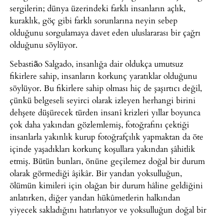
sergilerin; dünya üzerindeki farklı insanların açlık,
kuraklık, göç gibi farklı sorunlarına neyin sebep
olduğunu sorgulamaya davet eden uluslararası bir çağrı
olduğunu söylüyor.
Sebastião Salgado, insanlığa dair oldukça umutsuz
fikirlere sahip, insanların korkunç yaratıklar olduğunu
söylüyor. Bu fikirlere sahip olması hiç de şaşırtıcı değil,
çünkü belgeseli seyirci olarak izleyen herhangi birini
dehşete düşürecek türden insanî krizleri yıllar boyunca
çok daha yakından gözlemlemiş, fotoğrafını çektiği
insanlarla yakınlık kurup fotoğrafçılık yapmaktan da öte
içinde yaşadıkları korkunç koşullara yakından şâhitlik
etmiş. Bütün bunları, önüne geçilemez doğal bir durum
olarak görmediği âşikâr. Bir yandan yoksulluğun,
ölümün kimileri için olağan bir durum hâline geldiğini
anlatırken, diğer yandan hükûmetlerin halkından
yiyecek sakladığını hatırlatıyor ve yoksulluğun doğal bir