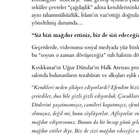
seküler çevreler “çağdaşlık” adına kendilerinin
aynı tahammülsüzlük, İslam’ın vaz’ettiği doğrul
yöneltilmiş durumda…
“Siz bizi mağdur ettiniz, biz de sizi edeceği
Geçenlerde, videosunu sosyal medyada yüz binle
bu “soyun o zaman dövüşeceğiz” ruh halinin dör
Kırıkkanat’ın Uğur Dündar’ın Halk Arenası progr
salonda bulunanların tezahüratı ve alkışları eşlik
“Kendileri neden şikâyet ediyorlardı? Efendim biz
çevirdiler, dua bile gizli gizli ediyorduk. Çocukla
Dinlerini yaşatmamışız, camileri kapatmışız, efen
olmuşuz, değil mi, bunu söylüyorlar. Ağlıyorlar ond
mağdur ediyorsunuz. Bunun da bir hesap günü gelec
mağdur ettiler diye. Biz de sizi mağdur edeceğiz el