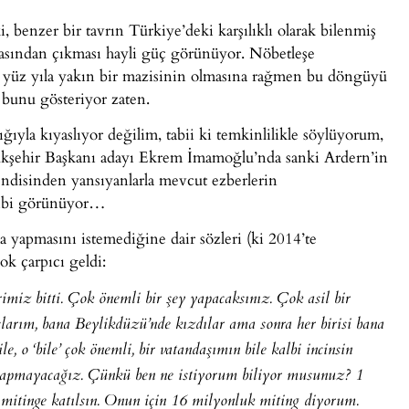
, benzer bir tavrın Türkiye’deki karşılıklı olarak bilenmiş
 arasından çıkması hayli güç görünüyor. Nöbetleşe
 yüz yıla yakın bir mazisinin olmasına rağmen bu döngüyü
 bunu gösteriyor zaten.
ığıyla kıyaslıyor değilim, tabii ki temkinlilikle söylüyorum,
yükşehir Başkanı adayı Ekrem İmamoğlu’nda sanki Ardern’in
endisinden yansıyanlarla mevcut ezberlerin
 gibi görünüyor…
ma yapmasını istemediğine dair sözleri (ki 2014’te
ok çarpıcı geldi:
rimiz bitti. Çok önemli bir şey yapacaksınız. Çok asil bir
larım, bana Beylikdüzü’nde kızdılar ama sonra her birisi bana
le, o ‘bile’ çok önemli, bir vatandaşımın bile kalbi incinsin
yapmayacağız. Çünkü ben ne istiyorum biliyor musunuz? 1
o mitinge katılsın. Onun için 16 milyonluk miting diyorum.