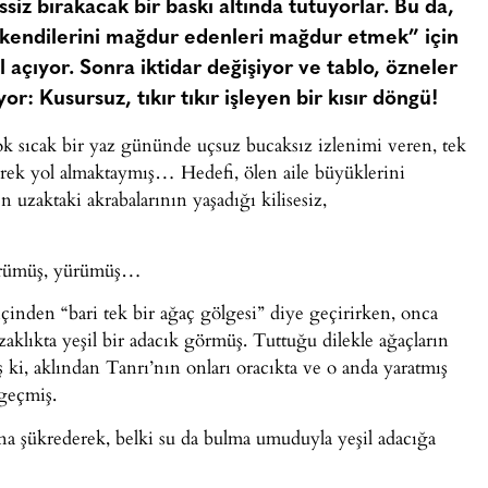
ssiz bırakacak bir baskı altında tutuyorlar. Bu da,
k “kendilerini mağdur edenleri mağdur etmek” için
l açıyor. Sonra iktidar değişiyor ve tablo, özneler
: Kusursuz, tıkır tıkır işleyen bir kısır döngü!
k sıcak bir yaz gününde uçsuz bucaksız izlenimi veren, tek
erek yol almaktaymış… Hedefi, ölen aile büyüklerini
zaktaki akrabalarının yaşadığı kilisesiz,
ürümüş, yürümüş…
çinden “bari tek bir ağaç gölgesi” diye geçirirken, onca
lıkta yeşil bir adacık görmüş. Tuttuğu dilekle ağaçların
 ki, aklından Tanrı’nın onları oracıkta ve o anda yaratmış
 geçmiş.
ına şükrederek, belki su da bulma umuduyla yeşil adacığa