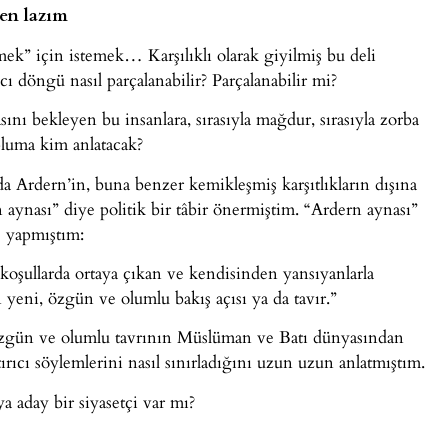
den lazım
mek” için istemek… Karşılıklı olarak giyilmiş bu deli
ı döngü nasıl parçalanabilir? Parçalanabilir mi?
ı bekleyen bu insanlara, sırasıyla mağdur, sırasıyla zorba
pluma kim anlatacak?
 Ardern’in, buna benzer kemikleşmiş karşıtlıkların dışına
 aynası” diye politik bir tâbir önermiştim. “Ardern aynası”
e yapmıştım:
koşullarda ortaya çıkan ve kendisinden yansıyanlarla
yeni, özgün ve olumlu bakış açısı ya da tavır.”
 özgün ve olumlu tavrının Müslüman ve Batı dünyasından
tırıcı söylemlerini nasıl sınırladığını uzun uzun anlatmıştım.
a aday bir siyasetçi var mı?