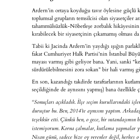
Ardern’in ortaya koyduğu tavır öylesine güçlü ki
toplumsal grupların temsilcisi olan siyasetçiler
tahammülsüzlük-Nöbetleşe zorbalık hikâyesinin
kırabilecek bir siyasetçinin çıkamamış olması da
Tabii ki Jacinda Ardern’in yaydığı ışığın parlakl
fakat Cumhuriyet Halk Partisi’nin İstanbul Bü
mayası varmış gibi geliyor bana. Yani, sanki “k
sürdürülebilmesini zora sokan” bir hali varmış
En son, kazandığı takdirde taraftarlarının kutla
seçildiğinde de aynısını yapmış) bana özellikle ç
“Sonuçları açıkladık. İlçe seçim kurullarındaki işle
duruştur bu. Ben, 2014’te aynısını yaptım. Arkadaş
teşekkür etti. Çünkü ben, o gece, bir vatandaşımın bi
istemiyorum. Korna çalmalar, kutlama yapmalar 
Nisan günü, sadece bize oy verenler değil, herkes 