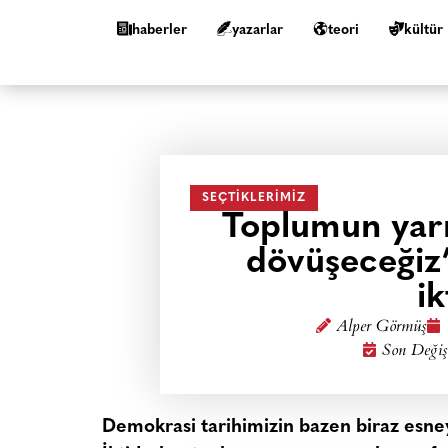
haberler
yazarlar
teori
kültür
SEÇTIKLERIMIZ
Toplumun yarı
dövüşeceğiz
ik
Alper Görmüş
Son Değiş
Demokrasi tarihimizin bazen biraz esne