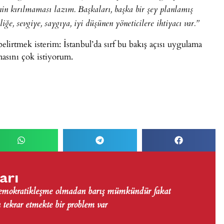
in kırılmaması lazım. Başkaları, başka bir şey planlamış
e, sevgiye, saygıya, iyi düşünen yöneticilere ihtiyacı var.”
rtmek isterim: İstanbul’da sırf bu bakış açısı uygulama
asını çok istiyorum.
arı
Demokratikleşme olmadan barış mümkündür fakat
tekrar etmekte bir problem var