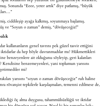
rmuş. Sonunda “Eeee, yeter artık” diye patlamış, “büyük
kları…”
ş, ciddileşip ayağa kalkmış, soyunmaya başlamış.
üş ve “Soyun o zaman” demiş, “dövüşeceğiz!”
alık
ar kullananların genel tavrını pek güzel tasvir ettiğini
ktidarlar da hep böyle davranmadılar mı? Hükmettikleri
ine benzeyenlere ait olduğunu söyleyip, geri kalanları
 mı? Kendisine benzemeyenleri, yani toplumun yarısını
etirmediler mi?
ırakılan yarısını “soyun o zaman dövüşeceğiz” ruh haline
nra rövanşist tepkilerle karşılaşmaları, temenni edilmese de,
rüklediği öç alma duygusu, tahammülsüzlüğü ve iktidar
lmaz bir döngüye yol açıyor. Nasıl ki bir zamanlar laik-