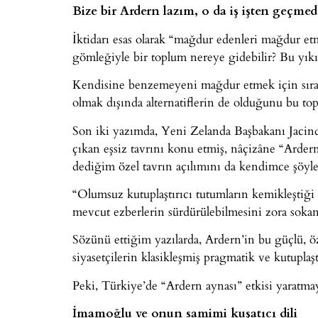
Bize bir Ardern lazım, o da iş işten geçme
İktidarı esas olarak “mağdur edenleri mağdur et
gömleğiyle bir toplum nereye gidebilir? Bu yıkıc
Kendisine benzemeyeni mağdur etmek için sırasın
olmak dışında alternatiflerin de olduğunu bu to
Son iki yazımda, Yeni Zelanda Başbakanı Jacinda
çıkan eşsiz tavrını konu etmiş, nâçizâne “Ardern
dediğim özel tavrın açılımını da kendimce şöyl
“Olumsuz kutuplaştırıcı tutumların kemikleştiği 
mevcut ezberlerin sürdürülebilmesini zora sokan 
Sözünü ettiğim yazılarda, Ardern’in bu güçlü,
siyasetçilerin klasikleşmiş pragmatik ve kutuplaş
Peki, Türkiye’de “Ardern aynası” etkisi yaratmay
İmamoğlu ve onun samimi kuşatıcı dili