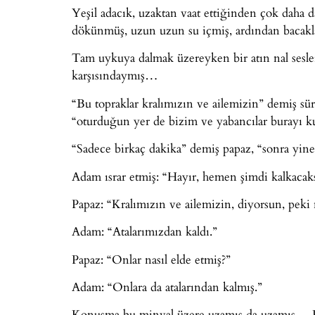
Yeşil adacık, uzaktan vaat ettiğinden çok dah
dökünmüş, uzun uzun su içmiş, ardından bacaklar
Tam uykuya dalmak üzereyken bir atın nal sesler
karşısındaymış…
“Bu topraklar kralımızın ve ailemizin” demiş sür
“oturduğun yer de bizim ve yabancılar burayı k
“Sadece birkaç dakika” demiş papaz, “sonra yi
Adam ısrar etmiş: “Hayır, hemen şimdi kalkacak
Papaz: “Kralımızın ve ailemizin, diyorsun, peki n
Adam: “Atalarımızdan kaldı.”
Papaz: “Onlar nasıl elde etmiş?”
Adam: “Onlara da atalarından kalmış.”
Konuşma bu minval üzere uzamış da uzamış… Pa