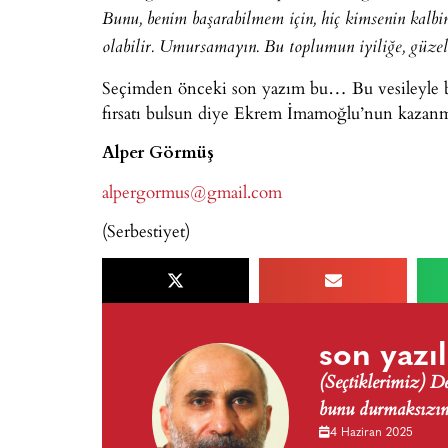
Bunu, benim başarabilmem için, hiç kimsenin kalbin
olabilir. Umursamayın. Bu toplumun iyiliğe, güzelliğ
Seçimden önceki son yazım bu… Bu vesileyle beli
fırsatı bulsun diye Ekrem İmamoğlu’nun kazanm
Alper Görmüş
alpergormus@gmail.com
(Serbestiyet)
son yazıl
(Seçtiklerimiz) 
bunu durmaksızın 
4 Haziran 2025