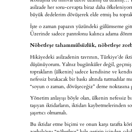
asilzade her soru-cevapta biraz daha öfkeleniyo
büyük dedelerim dövüşerek elde etmiş bu topra
İşte o zaman papazın yüzündeki gülümseme gitmi
Üzerinde sadece pantolonu kalınca adama dönm
Nöbetleşe tahammülsüzlük, nöbetleşe zorb
Hikâyedeki asilzadenin tavrının, Türkiye’de iktid
düşünüyorum. Yalnız bugünküler değil, geçmiş i
toprakların (ülkenin) sadece kendisine ve kendis
nefessiz bırakacak bir baskı altında tutmadılar
“soyun o zaman, dövüşeceğiz” deme noktasına g
Yönetim anlayışı böyle olan, ülkenin nefessiz b
taşıyan iktidarların, iktidarı kaybetmelerinden so
şaşırtıcı olmamalı.
Bu iktidar etme biçimi ve onun karşı tarafta kö
zorbalığını “nöbetleşe” hale getirip içinden çıkı