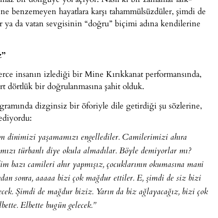
kine benzemeyen hayatlara karşı tahammülsüzdüler, şimdi de
ar ya da vatan sevgisinin “doğru” biçimi adına kendilerine
z”
rce insanın izlediği bir Mine Kırıkkanat performansında,
t dörtlük bir doğrulanmasına şahit olduk.
amında dizginsiz bir öforiyle dile getirdiği şu sözlerine,
 ediyordu:
im dinimizi yaşamamızı engellediler. Camilerimizi ahıra
rımızı türbanlı diye okula almadılar. Böyle demiyorlar mı?
dim bazı camileri ahır yapmışız, çocuklarının okumasına mani
an sonra, aaaaa bizi çok mağdur ettiler. E, şimdi de siz bizi
ek. Şimdi de mağdur biziz. Yarın da biz ağlayacağız, bizi çok
bette. Elbette bugün gelecek.”