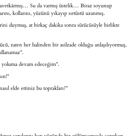
a davetkârmış… Su da varmış üstelik… Biraz soyunup
ını, kollarını, yüzünü yıkayıp sırtüstü uzanmış.
ini duymuş, at birkaç dakika sonra sürücüsüyle birlikte
ücü, zaten her halinden bir asilzade olduğu anlaşılıyormuş,
ullanamaz”.
ne yoluma devam edeceğim”.
sın!”
asıl elde ettiniz bu toprakları?”
paz sorularını hep yüzünde bir gülümsemeyle sorarken,