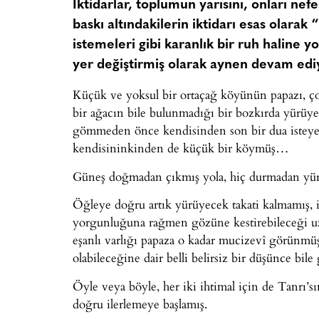
İktidarlar, toplumun yarısını, onları nefe
baskı altındakilerin iktidarı esas olara
istemeleri gibi karanlık bir ruh haline yo
yer değiştirmiş olarak aynen devam ediyor
Küçük ve yoksul bir ortaçağ köyünün papazı, ço
bir ağacın bile bulunmadığı bir bozkırda yürüy
gömmeden önce kendisinden son bir dua isteyen u
kendisininkinden de küçük bir köymüş…
Güneş doğmadan çıkmış yola, hiç durmadan y
Öğleye doğru artık yürüyecek takati kalmamış, i
yorgunluğuna rağmen gözüne kestirebileceği uzak
eşanlı varlığı papaza o kadar mucizevî görünmüş
olabileceğine dair belli belirsiz bir düşünce bile
Öyle veya böyle, her iki ihtimal için de Tanrı’s
doğru ilerlemeye başlamış.