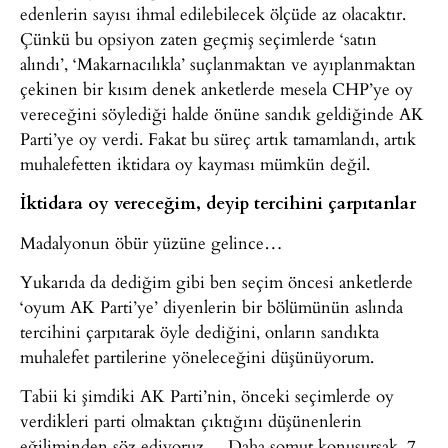
edenlerin sayısı ihmal edilebilecek ölçüde az olacaktır.
Çünkü bu opsiyon zaten geçmiş seçimlerde ‘satın
alındı’, ‘Makarnacılıkla’ suçlanmaktan ve ayıplanmaktan
çekinen bir kısım denek anketlerde mesela CHP’ye oy
vereceğini söylediği halde önüne sandık geldiğinde AK
Parti’ye oy verdi. Fakat bu süreç artık tamamlandı, artık
muhalefetten iktidara oy kayması mümkün değil.
İktidara oy vereceğim, deyip tercihini çarpıtanlar
Madalyonun öbür yüzüne gelince…
Yukarıda da dediğim gibi ben seçim öncesi anketlerde
‘oyum AK Parti’ye’ diyenlerin bir bölümünün aslında
tercihini çarpıtarak öyle dediğini, onların sandıkta
muhalefet partilerine yöneleceğini düşünüyorum.
Tabii ki şimdiki AK Parti’nin, önceki seçimlerde oy
verdikleri parti olmaktan çıktığını düşünenlerin
eğiliminden söz ediyoruz… Daha somut konuşursak, 7