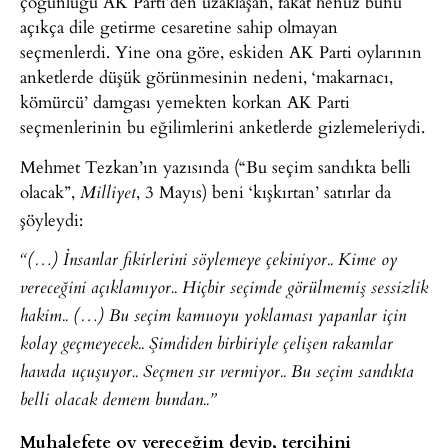
çoğunluğu AK Parti’den uzaklaşan, fakat henüz bunu
açıkça dile getirme cesaretine sahip olmayan
seçmenlerdi. Yine ona göre, eskiden AK Parti oylarının
anketlerde düşük görünmesinin nedeni, ‘makarnacı,
kömürcü’ damgası yemekten korkan AK Parti
seçmenlerinin bu eğilimlerini anketlerde gizlemeleriydi.
Mehmet Tezkan’ın yazısında (“Bu seçim sandıkta belli
olacak”,
, 3 Mayıs) beni ‘kışkırtan’ satırlar da
Milliyet
şöyleydi:
“(…) İnsanlar fikirlerini söylemeye çekiniyor.. Kime oy
vereceğini açıklamıyor.. Hiçbir seçimde görülmemiş sessizlik
hakim.. (…) Bu seçim kamuoyu yoklaması yapanlar için
kolay geçmeyecek.. Şimdiden birbiriyle çelişen rakamlar
havada uçuşuyor.. Seçmen sır vermiyor.. Bu seçim sandıkta
belli olacak demem bundan..”
Muhalefete oy vereceğim deyip, tercihini