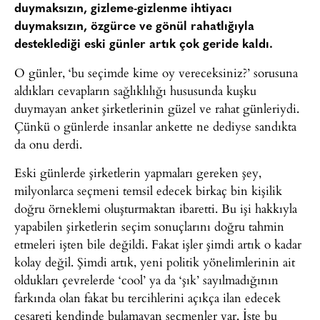
duymaksızın, gizleme-gizlenme ihtiyacı
duymaksızın, özgürce ve gönül rahatlığıyla
desteklediği eski günler artık çok geride kaldı.
O günler, ‘bu seçimde kime oy vereceksiniz?’ sorusuna
aldıkları cevapların sağlıklılığı hususunda kuşku
duymayan anket şirketlerinin güzel ve rahat günleriydi.
Çünkü o günlerde insanlar ankette ne dediyse sandıkta
da onu derdi.
Eski günlerde şirketlerin yapmaları gereken şey,
milyonlarca seçmeni temsil edecek birkaç bin kişilik
doğru örneklemi oluşturmaktan ibaretti. Bu işi hakkıyla
yapabilen şirketlerin seçim sonuçlarını doğru tahmin
etmeleri işten bile değildi. Fakat işler şimdi artık o kadar
kolay değil. Şimdi artık, yeni politik yönelimlerinin ait
oldukları çevrelerde ‘cool’ ya da ‘şık’ sayılmadığının
farkında olan fakat bu tercihlerini açıkça ilan edecek
cesareti kendinde bulamayan seçmenler var. İşte bu