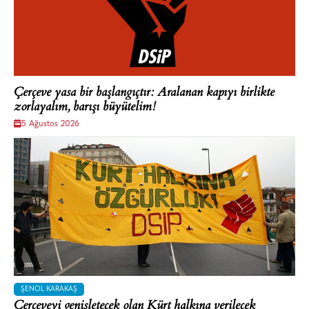
Çerçeve yasa bir başlangıçtır: Aralanan kapıyı birlikte
zorlayalım, barışı büyütelim!
5 Ağustos 2026
ŞENOL KARAKAŞ
Çerçeveyi genişletecek olan Kürt halkına verilecek