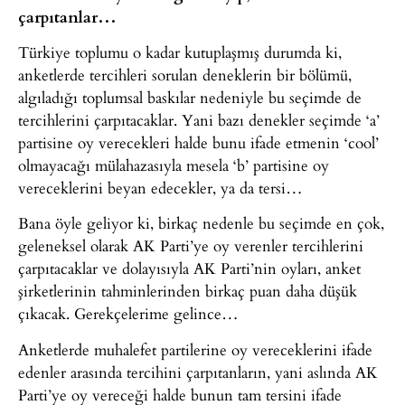
çarpıtanlar…
Türkiye toplumu o kadar kutuplaşmış durumda ki,
anketlerde tercihleri sorulan deneklerin bir bölümü,
algıladığı toplumsal baskılar nedeniyle bu seçimde de
tercihlerini çarpıtacaklar. Yani bazı denekler seçimde ‘a’
partisine oy verecekleri halde bunu ifade etmenin ‘cool’
olmayacağı mülahazasıyla mesela ‘b’ partisine oy
vereceklerini beyan edecekler, ya da tersi…
Bana öyle geliyor ki, birkaç nedenle bu seçimde en çok,
geleneksel olarak AK Parti’ye oy verenler tercihlerini
çarpıtacaklar ve dolayısıyla AK Parti’nin oyları, anket
şirketlerinin tahminlerinden birkaç puan daha düşük
çıkacak. Gerekçelerime gelince…
Anketlerde muhalefet partilerine oy vereceklerini ifade
edenler arasında tercihini çarpıtanların, yani aslında AK
Parti’ye oy vereceği halde bunun tam tersini ifade