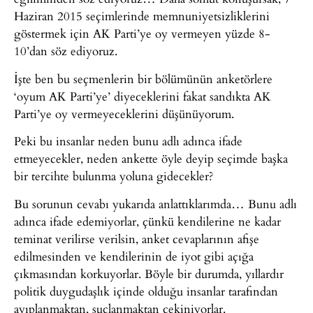
Haziran 2015 seçimlerinde memnuniyetsizliklerini
göstermek için AK Parti’ye oy vermeyen yüzde 8-
10’dan söz ediyoruz.
İşte ben bu seçmenlerin bir bölümünün anketörlere
‘oyum AK Parti’ye’ diyeceklerini fakat sandıkta AK
Parti’ye oy vermeyeceklerini düşünüyorum.
Peki bu insanlar neden bunu adlı adınca ifade
etmeyecekler, neden ankette öyle deyip seçimde başka
bir tercihte bulunma yoluna gidecekler?
Bu sorunun cevabı yukarıda anlattıklarımda… Bunu adlı
adınca ifade edemiyorlar, çünkü kendilerine ne kadar
teminat verilirse verilsin, anket cevaplarının afişe
edilmesinden ve kendilerinin de iyot gibi açığa
çıkmasından korkuyorlar. Böyle bir durumda, yıllardır
politik duygudaşlık içinde olduğu insanlar tarafından
ayıplanmaktan, suçlanmaktan çekiniyorlar.