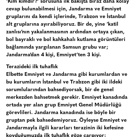
‘Kim kimdir?’ sorusuna ilk bakışta biraz daha kolay
cevap bulunabilmesi için, Jandarma ve Emniyet
gruplarını da kendi içlerinde,
Trabzon
ve
İstanbul
alt gruplarına ayırabiliyoruz. Bir de, yine ‘katil
zanlısı’nın yakalanmasının ardından ortaya çıkan,
bol bayraklı ve bol kahkahalı kutlama görüntüleri
bağlamında yargılanan
Samsun
grubu var;
Jandarma’dan
4 kişi
, Emniyet’ten
3 kişi.
Terazideki ilk tuhaflık
Elbette Emniyet ve Jandarma gibi kurumlardan ve
bu kurumların İstanbul ve Trabzon gibi iki ildeki
sorumlularından bahsediyorsak, bir de genel
merkezden bahsetmek gerekir. Emniyet kanadında
ortada yer alan grup
Emniyet Genel Müdürlüğü
görevlileri. Jandarma kanadında ise böyle bir
gruptan pek bahsedemiyoruz. Öyleyse Emniyet ve
Jandarmayla ilgili kararları terazinin iki kefesine
koyduğumuzda ilk tuhaflık göze çarpıyor: