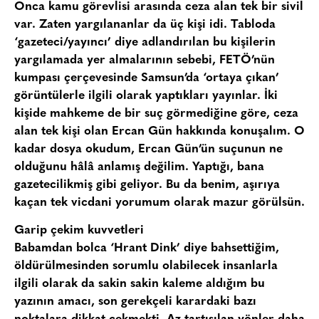
Onca kamu görevlisi arasında ceza alan tek bir sivil
var. Zaten yargılananlar da üç kişi idi. Tabloda
‘gazeteci/yayıncı’ diye adlandırılan bu kişilerin
yargılamada yer almalarının sebebi, FETÖ’nün
kumpası çerçevesinde Samsun’da ‘ortaya çıkan’
görüntülerle ilgili olarak yaptıkları yayınlar. İki
kişide mahkeme de bir suç görmediğine göre, ceza
alan tek kişi olan Ercan Gün hakkında konuşalım. O
kadar dosya okudum, Ercan Gün’ün suçunun ne
olduğunu hâlâ anlamış değilim. Yaptığı, bana
gazetecilikmiş gibi geliyor. Bu da benim, aşırıya
kaçan tek vicdani yorumum olarak mazur görülsün.
Garip çekim kuvvetleri
Babamdan bolca ‘Hrant Dink’ diye bahsettiğim,
öldürülmesinden sorumlu olabilecek insanlarla
ilgili olarak da sakin sakin kaleme aldığım bu
yazının amacı, son gerekçeli karardaki bazı