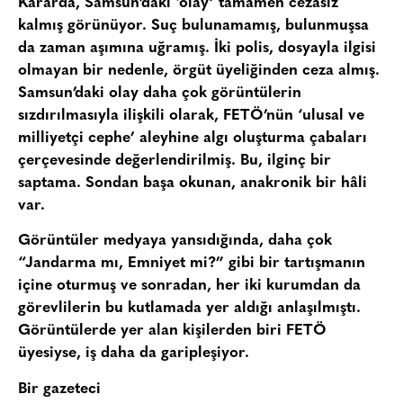
Kararda, Samsun’daki ‘olay’ tamamen cezasız
kalmış görünüyor. Suç bulunamamış, bulunmuşsa
da zaman aşımına uğramış. İki polis, dosyayla ilgisi
olmayan bir nedenle, örgüt üyeliğinden ceza almış.
Samsun’daki olay daha çok görüntülerin
sızdırılmasıyla ilişkili olarak, FETÖ’nün ‘ulusal ve
milliyetçi cephe’ aleyhine algı oluşturma çabaları
çerçevesinde değerlendirilmiş. Bu, ilginç bir
saptama. Sondan başa okunan, anakronik bir hâli
var.
Görüntüler medyaya yansıdığında, daha çok
“Jandarma mı, Emniyet mi?” gibi bir tartışmanın
içine oturmuş ve sonradan, her iki kurumdan da
görevlilerin bu kutlamada yer aldığı anlaşılmıştı.
Görüntülerde yer alan kişilerden biri FETÖ
üyesiyse, iş daha da garipleşiyor.
Bir gazeteci