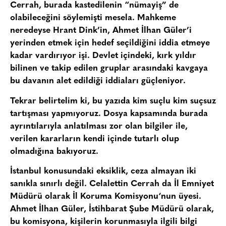
Cerrah
, burada kastedilenin
“nümayiş”
de
olabileceğini söylemişti mesela. Mahkeme
neredeyse Hrant Dink’in, Ahmet İlhan Güler’i
yerinden etmek için hedef seçildiğini iddia etmeye
kadar vardırıyor işi. Devlet içindeki, kırk yıldır
bilinen ve takip edilen gruplar arasındaki kavgaya
bu davanın alet edildiği iddiaları güçleniyor.
Tekrar belirtelim ki, bu yazıda kim suçlu kim suçsuz
tartışması yapmıyoruz. Dosya kapsamında burada
ayrıntılarıyla anlatılması zor olan bilgiler ile,
verilen kararların kendi içinde tutarlı olup
olmadığına bakıyoruz.
İstanbul konusundaki eksiklik, ceza almayan iki
sanıkla sınırlı değil.
Celalettin Cerrah
da İl Emniyet
Müdürü olarak
İl Koruma Komisyonu
‘nun üyesi.
Ahmet İlhan Güler, İstihbarat Şube Müdürü olarak,
bu komisyona, kişilerin korunmasıyla ilgili bilgi