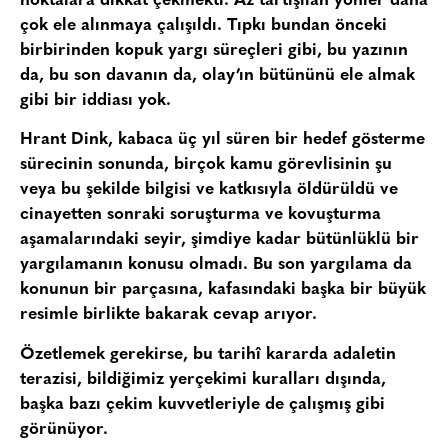
noktalara dikkat çekmekti. Az tartışılan yönler daha
çok ele alınmaya çalışıldı. Tıpkı bundan önceki
birbirinden kopuk yargı süreçleri gibi, bu yazının
da, bu son davanın da, olay’ın bütününü ele almak
gibi bir iddiası yok.
Hrant Dink, kabaca üç yıl süren bir hedef gösterme
sürecinin sonunda, birçok kamu görevlisinin şu
veya bu şekilde bilgisi ve katkısıyla öldürüldü ve
cinayetten sonraki soruşturma ve kovuşturma
aşamalarındaki seyir, şimdiye kadar bütünlüklü bir
yargılamanın konusu olmadı. Bu son yargılama da
konunun bir parçasına, kafasındaki başka bir büyük
resimle birlikte bakarak cevap arıyor.
Özetlemek gerekirse, bu tarihî kararda adaletin
terazisi, bildiğimiz yerçekimi kuralları dışında,
başka bazı çekim kuvvetleriyle de çalışmış gibi
görünüyor.