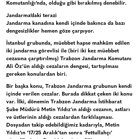
Komutanlığı’nda, olduğu gibi bırakılmış denebilir.
Jandarma’daki terazi
Jandarma kanadına kendi içinde bakınca da bazı
dengesizlikler hemen göze çarpıyor.
İstanbul grubu
nda, müebbet hapse mahkûm edilen
iki jandarma görevlisi ile (biri iki kez müebbet
cezasına çarptırılmış)
Trabzon Jandarma Komutanı
Ali Öz’
ün aldığı cezaların dengesi, tartışılması
gereken konulardan biri.
Bir başka konu, Trabzon Jandarma grubunun kendi
içinde verilen cezalar. Burada dikkat çeken iki konu
var. İlki, dönemin
Trabzon Jandarma İstihbarat
Şube Müdürü Metin Yıldız
‘ın aldığı cezanın, astları
ve üstlerinin aldığı cezalardan farklılaşması.
Dosyadan takip edebildiğimiz kadarıyla, Metin
Yıldız’ın ’17/25 Aralık’tan sonra ‘Fettullahçı’