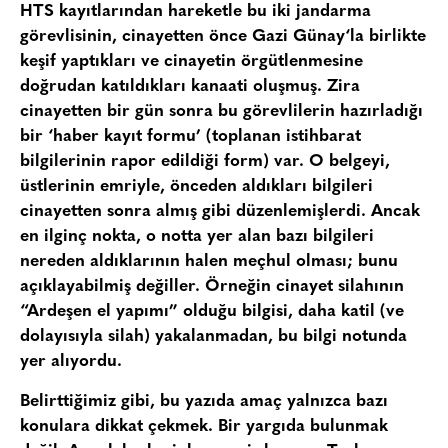
HTS kayıtlarından hareketle bu iki jandarma
görevlisinin, cinayetten önce
Gazi Günay
‘la birlikte
keşif yaptıkları ve cinayetin örgütlenmesine
doğrudan katıldıkları kanaati oluşmuş. Zira
cinayetten bir gün sonra bu görevlilerin hazırladığı
bir
‘haber kayıt formu’
(toplanan istihbarat
bilgilerinin rapor edildiği form) var. O belgeyi,
üstlerinin emriyle, önceden aldıkları bilgileri
cinayetten sonra almış gibi düzenlemişlerdi. Ancak
en ilginç nokta, o notta yer alan bazı bilgileri
nereden aldıklarının halen meçhul olması; bunu
açıklayabilmiş değiller. Örneğin cinayet silahının
“Ardeşen el yapımı”
olduğu bilgisi, daha katil (ve
dolayısıyla silah) yakalanmadan, bu bilgi notunda
yer alıyordu.
Belirttiğimiz gibi, bu yazıda amaç yalnızca bazı
konulara dikkat çekmek. Bir yargıda bulunmak