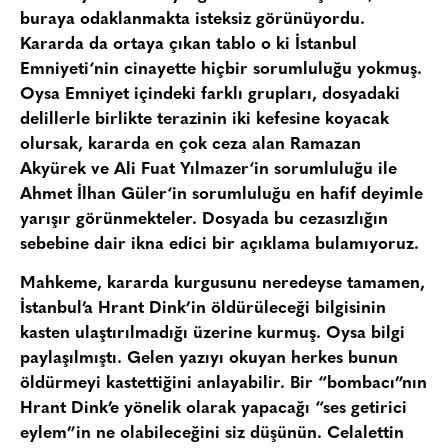
buraya odaklanmakta isteksiz görünüyordu.
Kararda da ortaya çıkan tablo o ki
İstanbul
Emniyeti
‘nin cinayette hiçbir sorumluluğu yokmuş.
Oysa Emniyet içindeki farklı grupları, dosyadaki
delillerle birlikte terazinin iki kefesine koyacak
olursak, kararda en çok ceza alan
Ramazan
Akyürek
ve
Ali Fuat Yılmazer
‘in sorumluluğu ile
Ahmet İlhan Güler
‘in sorumluluğu en hafif deyimle
yarışır görünmekteler. Dosyada bu cezasızlığın
sebebine dair ikna edici bir açıklama bulamıyoruz.
Mahkeme, kararda kurgusunu neredeyse tamamen,
İstanbul’a Hrant Dink’in öldürüleceği bilgisinin
kasten ulaştırılmadığı üzerine kurmuş. Oysa bilgi
paylaşılmıştı. Gelen yazıyı okuyan herkes bunun
öldürmeyi kastettiğini anlayabilir. Bir “bombacı”nın
Hrant Dink’e yönelik olarak yapacağı “ses getirici
eylem”in ne olabileceğini siz düşünün.
Celalettin