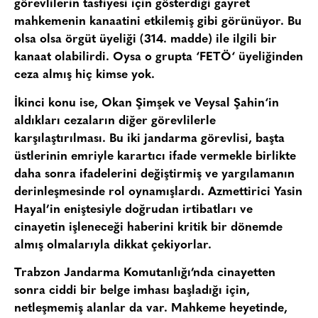
görevlilerin tasfiyesi için gösterdiği gayret
mahkemenin kanaatini etkilemiş gibi görünüyor. Bu
olsa olsa örgüt üyeliği (314. madde) ile ilgili bir
kanaat olabilirdi. Oysa o grupta ‘
FETÖ
‘ üyeliğinden
ceza almış hiç kimse yok.
İkinci konu ise,
Okan Şimşek ve Veysal Şahin
‘in
aldıkları cezaların diğer görevlilerle
karşılaştırılması. Bu iki jandarma görevlisi, başta
üstlerinin emriyle karartıcı ifade vermekle birlikte
daha sonra ifadelerini değiştirmiş ve yargılamanın
derinleşmesinde rol oynamışlardı. Azmettirici Yasin
Hayal’in eniştesiyle doğrudan irtibatları ve
cinayetin işleneceği haberini kritik bir dönemde
almış olmalarıyla dikkat çekiyorlar.
Trabzon Jandarma Komutanlığı’nda cinayetten
sonra ciddi bir belge imhası başladığı için,
netleşmemiş alanlar da var. Mahkeme heyetinde,