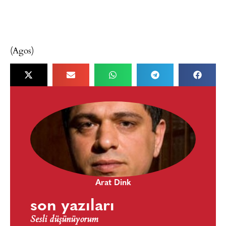
(Agos)
Arat Dink
son yazıları
Sesli düşünüyorum