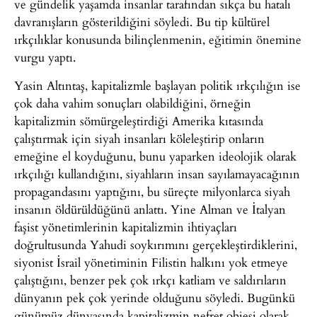
ve gündelik yaşamda insanlar tarafından sıkça bu hatalı
davranışların gösterildiğini söyledi. Bu tip kültürel
ırkçılıklar konusunda bilinçlenmenin, eğitimin önemine
vurgu yaptı.
Yasin Altıntaş, kapitalizmle başlayan politik ırkçılığın ise
çok daha vahim sonuçları olabildiğini, örneğin
kapitalizmin sömürgeleştirdiği Amerika kıtasında
çalıştırmak için siyah insanları köleleştirip onların
emeğine el koyduğunu, bunu yaparken ideolojik olarak
ırkçılığı kullandığını, siyahların insan sayılamayacağının
propagandasını yaptığını, bu süreçte milyonlarca siyah
insanın öldürüldüğünü anlattı. Yine Alman ve İtalyan
faşist yönetimlerinin kapitalizmin ihtiyaçları
doğrultusunda Yahudi soykırımını gerçekleştirdiklerini,
siyonist İsrail yönetiminin Filistin halkını yok etmeye
çalıştığını, benzer pek çok ırkçı katliam ve saldırıların
dünyanın pek çok yerinde olduğunu söyledi. Bugünkü
günümüz dünyasında kapitalizmin nefret objesi olarak