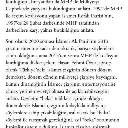
kurduğunu, bir yandan da MHP ile Milliyetçi
Cephelerde yanyana bulunduğunu anlattı. 1991’de MHP
ile seçim koalisyonu yapan İslamcı Refah Partisi’nin,
1997’de 28 Şubat darbesinde MHP tarafından
darbecilere karşı yalnız bırakıldığını anlattı.
Son olarak 2000 sonrası İslamcı Ak Parti’nin 2013
çözüm sürecine kadar demokratik, barışçı söylemlere
sahip olduğuna, ama 2015’ten sonra MHP ile koalisyon
kurduğuna dikkat çeken Hasan Fehmi Özer, sonuç
olarak Türkiye’deki İslamcı çizginin dönem dönem
demokrat, dönem dönem milliyetçi çizgiye kaydığını,
bunun dinamiğinin İslamcı çizginin enternasyonalist
olmak yerine devletçi olması ile açıklanabileceğini
anlattı. Devletin “beka” tehlikesi içinde olduğu
dönemlerde İslamcı çizginin kolaylıkla milliyetçi
söylemlere sahip çıkabildiğini, asıl olarak bu “beka”
söylemi ile tartışmak gerektiğini, asıl “beka” sorununun
kapitalist sistem olduğunu İslamcı çizgiye anlatmak