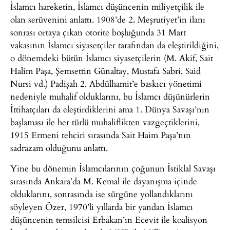
İslamcı hareketin, İslamcı düşüncenin miliyetçilik ile
olan serüvenini anlattı. 1908’de 2. Meşrutiyet’in ilanı
sonrası ortaya çıkan otorite boşluğunda 31 Mart
vakasının İslamcı siyasetçiler tarafından da eleştirildiğini,
o dönemdeki bütün İslamcı siyasetçilerin (M. Akif, Sait
Halim Paşa, Şemsettin Günaltay, Mustafa Sabri, Said
Nursi vd.) Padişah 2. Abdülhamit’e baskıcı yönetimi
nedeniyle muhalif olduklarını, bu İslamcı düşünürlerin
İttihatçıları da eleştirdiklerini ama 1. Dünya Savaşı’nın
başlaması ile her türlü muhaliflikten vazgeçtiklerini,
1915 Ermeni tehciri sırasında Sait Haim Paşa’nın
sadrazam olduğunu anlattı.
Yine bu dönemin İslamcılarının çoğunun İstiklal Savaşı
sırasında Ankara’da M. Kemal ile dayanışma içinde
olduklarını, sonrasında ise sürgüne yollandıklarını
söyleyen Özer, 1970’li yıllarda bir yandan İslamcı
düşüncenin temsilcisi Erbakan’ın Ecevit ile koalisyon