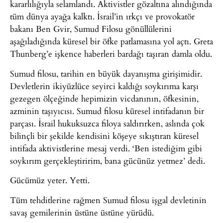
kararlılığıyla selamlandı. Aktivistler gözaltına alındığında
tüm dünya ayağa kalktı. İsrail’in ırkçı ve provokatör
bakanı Ben Gvir, Sumud Filosu gönüllülerini
aşağıladığında küresel bir öfke patlamasına yol açtı. Greta
Thunberg’e işkence haberleri bardağı taşıran damla oldu.
Sumud filosu, tarihin en büyük dayanışma girişimidir.
Devletlerin ikiyüzlüce seyirci kaldığı soykırıma karşı
gezegen ölçeğinde hepimizin vicdanının, öfkesinin,
azminin taşıyıcısı. Sumud filosu küresel intifadanın bir
parçası. İsrail hukuksuzca filoya saldırırken, aslında çok
bilinçli bir şekilde kendisini köşeye sıkıştıran küresel
intifada aktivistlerine mesaj verdi. ‘Ben istediğim gibi
soykırım gerçekleştiririm, bana gücünüz yetmez’ dedi.
Gücümüz yeter. Yetti.
Tüm tehditlerine rağmen Sumud filosu işgal devletinin
savaş gemilerinin üstüne üstüne yürüdü.