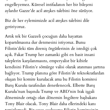
engelleyemez. Küresel intifadanın her bir bileşeni
aylardır Gazze’de acil ateşkes talebini öne sürüyor.
Biz de her eylemimizde acil ateşkes talebini dile
getiriyoruz.
Artık tek bir Gazzeli çocuğun daha hayattan
kopartılmasına dur denmesini istiyoruz. Bunu
Filistin’deki tüm direniş örgütlerinin de istediği çok
açık. Fakat Trump her zamanki gibi en basit insani
taleplerin karşılanmasını, emperyalist bir kibirle
kendisini Filistin’e sömürge valisi olarak atanması şartına
bağlıyor. Trump planına göre Filistin’de teknokratlardan
oluşan bir komite kurulacak ama bu Filistin komitesi
Barış Kurulu tarafından denetlenecek. Elbette Barış
Kurulu’nun başında Trump ve ABD’nin Irak işgali
döneminde ortağı olan dönemin İngiltere başbakanı
Tony Blair olacak. Tony Blair daha ellerindeki kanı
temizlemedi. Bir savaş suçlusunu Filistin komitesinin