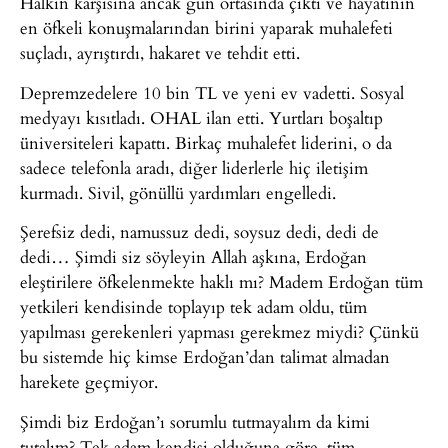
Halkın karşısına ancak gün ortasında çıktı ve hayatının
en öfkeli konuşmalarından birini yaparak muhalefeti
suçladı, ayrıştırdı, hakaret ve tehdit etti.
Depremzedelere 10 bin TL ve yeni ev vadetti. Sosyal
medyayı kısıtladı. OHAL ilan etti. Yurtları boşaltıp
üniversiteleri kapattı. Birkaç muhalefet liderini, o da
sadece telefonla aradı, diğer liderlerle hiç iletişim
kurmadı. Sivil, gönüllü yardımları engelledi.
Şerefsiz dedi, namussuz dedi, soysuz dedi, dedi de
dedi… Şimdi siz söyleyin Allah aşkına, Erdoğan
eleştirilere öfkelenmekte haklı mı? Madem Erdoğan tüm
yetkileri kendisinde toplayıp tek adam oldu, tüm
yapılması gerekenleri yapması gerekmez miydi? Çünkü
bu sistemde hiç kimse Erdoğan’dan talimat almadan
harekete geçmiyor.
Şimdi biz Erdoğan’ı sorumlu tutmayalım da kimi
tutalım? Tek adam kendisi olduğuna göre, tüm