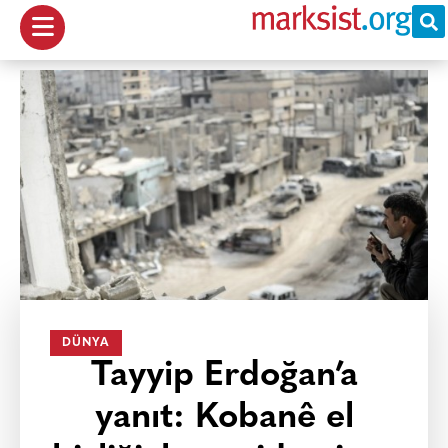
DÜNYA
Tayyip Erdoğan’a
yanıt: Kobanê el