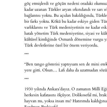
göç etmişlerdi ve göçün nedeni oradaki olumsuz
kadar uzanan Türkler aryan ırkındandı ve sarı ırk
bağlantısı yoktu. Bu açıdan bakıldığında, Türkl
bir farkı yoktu. Kökü bu kadar eskiye giden Türk
varlıklarını ve Türk medeniyetinin ne kadar e
hatalı yönetim Türk medeniyetine, siyasi ve kült
kültürel kimliğinde Osmanlı dönemine vurgu ya
Türk devletlerine özel bir önem veriyordu.
***
“Ben tango gösterisi yaptıysam sen de mini etek
yere gitti. Olsun… Lafı daha da uzatmadan sözü
***
1930 yılında Ankara’dayız. O zamanın Millî Eği
herkesin kafatasını ölçüyor. Dolikosefal mi, bra
hayvan mı, yoksa insan mı? Hatırımda kaldığına g
Fordman Brakisefal.