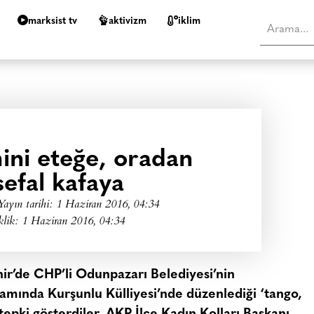
marksist tv
aktivizm
i̇klim
ni eteğe, oradan
sefal kafaya
Yayın tarihi:
1 Haziran 2016, 04:34
klik: 1 Haziran 2016, 04:34
hir’de CHP’li Odunpazarı Belediyesi’nin
samında Kurşunlu Külliyesi’nde düzenlediği ‘tango,