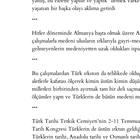
yanlış, bu elbette yapılır ve yaptık” demek vark
yaşanan bir başka olayı aklıma getirdi
***
Hitler döneminde Almanya başta olmak üzere Avr
çalışmalarla medeni ulusların ırklarıyla gayri-med
gelmeyenlerin medeniyetten uzak oldukları ispat 
***
Bu çalışmalardan Türk ırkının da tehlikede oldu
aletlerle kafatası ölçerek kimin üstün kimin düş
milletleri birbirinden ayırmak tam bir deli saçm
ölçümler yaptı ve Türklerin de bütün medeni mill
***
Türk Tarihi Tetkik Cemiyeti’nin 2-11 Temmuz 1
Tarih Kongresi Türklerin de üstün ırktan geldiğin
Türklerin tarihi, Anadolu tarihi ve Osmanlı tari