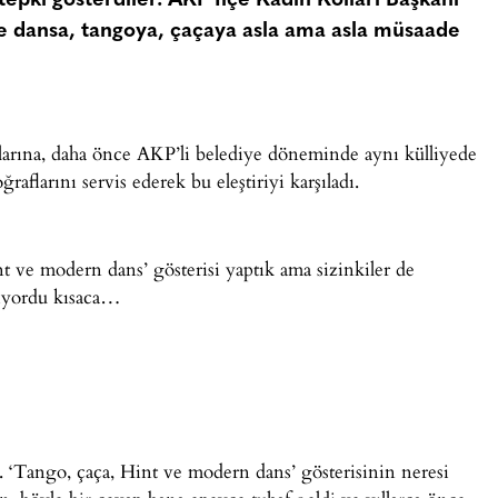
epki gösterdiler. AKP İlçe Kadın Kolları Başkanı
de dansa, tangoya, çaçaya asla ama asla müsaade
şlarına, daha önce AKP’li belediye döneminde aynı külliyede
raflarını servis ederek bu eleştiriyi karşıladı.
t ve modern dans’ gösterisi yaptık ama sizinkiler de
diyordu kısaca…
r. ‘Tango, çaça, Hint ve modern dans’ gösterisinin neresi