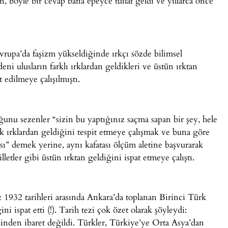
en, böyle bir cevap bana epeyce tuhaf geldi ve yıllarca önce
upa’da faşizm yükseldiğinde ırkçı sözde bilimsel
eni ulusların farklı ırklardan geldikleri ve üstün ırktan
edilmeye çalışılmıştı.
ğunu sezenler “sizin bu yaptığınız saçma sapan bir şey, hele
ük ırklardan geldiğini tespit etmeye çalışmak ve buna göre
ası” demek yerine, aynı kafatası ölçüm aletine başvurarak
etler gibi üstün ırktan geldiğini ispat etmeye çalıştı.
932 tarihleri arasında Ankara’da toplanan Birinci Türk
i ispat etti (!). Tarih tezi çok özet olarak şöyleydi:
hinden ibaret değildi. Türkler, Türkiye’ye Orta Asya’dan