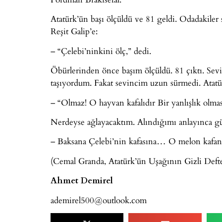
Atatürk’ün başı ölçüldü ve 81 geldi. Odadakiler s
Reşit Galip’e:
– “Çelebi’ninkini ölç,” dedi.
Öbürlerinden önce başım ölçüldü. 81 çıktı. Sevi
taşıyordum. Fakat sevincim uzun sürmedi. Atatü
– “Olmaz! O hayvan kafalıdır Bir yanlışlık olmas
Nerdeyse ağlayacaktım. Alındığımı anlayınca gü
– Baksana Çelebi’nin kafasına… O melon kafanın
(Cemal Granda, Atatürk’ün Uşağının Gizli Defteri
Ahmet Demirel
ademirel500@outlook.com