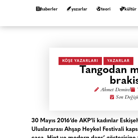
haberler
yazarlar
teori
kültür
KÖŞE YAZARLARI
YAZARLAR
Tangodan mi
braki
Ahmet Demirel
Son Değişi
30 Mayıs 2016’de AKP’li kadınlar Eskişe
Uluslararası Ahşap Heykel Festivali kap