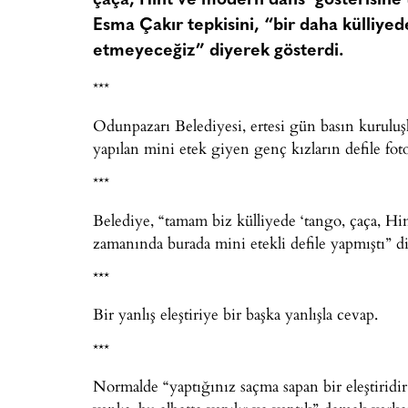
çaça, Hint ve modern dans’ gösterisine t
Esma Çakır tepkisini, “bir daha külliye
etmeyeceğiz” diyerek gösterdi.
***
Odunpazarı Belediyesi, ertesi gün basın kurulu
yapılan mini etek giyen genç kızların defile fotoğ
***
Belediye, “tamam biz külliyede ‘tango, çaça, Hin
zamanında burada mini etekli defile yapmıştı” 
***
Bir yanlış eleştiriye bir başka yanlışla cevap.
***
Normalde “yaptığınız saçma sapan bir eleştiridi