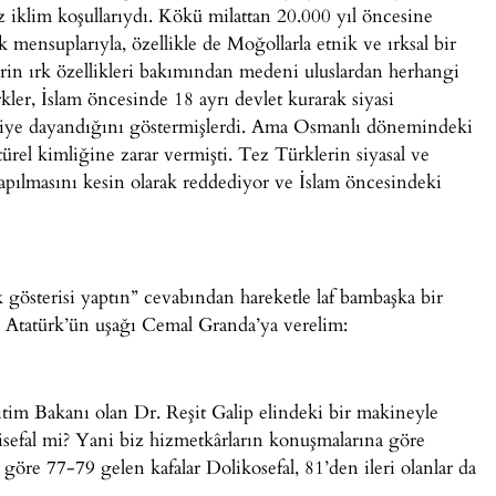
 iklim koşullarıydı. Kökü milattan 20.000 yıl öncesine
 mensuplarıyla, özellikle de Moğollarla etnik ve ırksal bir
erin ırk özellikleri bakımından medeni uluslardan herhangi
ler, İslam öncesinde 18 ayrı devlet kurarak siyasi
skiye dayandığını göstermişlerdi. Ama Osmanlı dönemindeki
ürel kimliğine zarar vermişti. Tez Türklerin siyasal ve
pılmasını kesin olarak reddediyor ve İslam öncesindeki
 gösterisi yaptın” cevabından hareketle laf bambaşka bir
 Atatürk’ün uşağı Cemal Granda’ya verelim:
tim Bakanı olan Dr. Reşit Galip elindeki bir makineyle
kisefal mi? Yani biz hizmetkârların konuşmalarına göre
öre 77-79 gelen kafalar Dolikosefal, 81’den ileri olanlar da